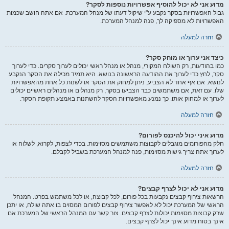
מדוע אני לא יכול להוסיף אפשרויות נוספות לסקר?
גבול האפשרויות בסקר נקבע ע"י שיקול דעתו של מנהל המערכת. אם אתה חושב שכמות
האפשרויות לא מספיקה לך, פנה למנהל המערכת.
חזרה למעלה
כיצד אני ערוך או מוחק סקר?
כמו בהודעות, רק השולח המקורי, מנהל או מנהל ראשי יכולים לערוך סקרים. כדי לערוך
סקר, לחץ כדי לערוך את ההודעה הראשונה בנושא. היא תמיד מכילה את הסקר הנקבע
לנושא. אם אף אחד לא הצביע, ניתן למחוק את הסקר או לשנות כל אחת מהאפשרויות
שלו. עם זאת, אם משתמשים כבר הצביעו בסקר, רק מנהלים או מנהלים ראשיים יכולים
לערוך או למחוק אותו. כך נמנע מאפשרויות הסקר להשתנות באמצע תקופת הסקר.
חזרה למעלה
מדוע איני יכול להיכנס לפורום?
חלק מהפורומים מוגבלים לקבוצות משתמשים מסוימות. בכדי לצפות, לקרוא, לשלוח או
לערוך אתה צריך גישות מסוימות, פנה למנהל המערכת בשביל לקבלם.
חזרה למעלה
מדוע אני לא יכול לצרף קבצים?
הרשאות צירוף קבצים נקבעות בכל פורום, לכל קבוצה, או לכל משתמש בפרט. המנהל
הראשי של המערכת יכול לא לאפשר צירוף קבצים לפורום המסוים בו אתה שולח, או יתכן
שרק קבוצות מסוימות יכולות לצרף קבצים. צור קשר עם המנהל הראשי של המערכת אם
אינך בטוח מדוע אינך יכול לצרף קבצים.