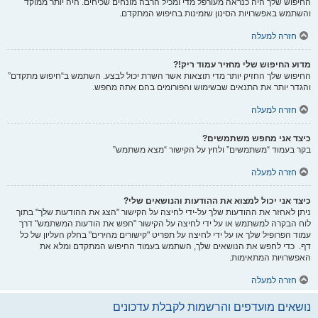
החיפוש שלך היה כנראה מעורפל מדי ומכיל הרבה מונחים שכיחים. היה יותר ממוקד
והשתמש באפשרויות הסינון שזמינות בחיפוש המתקדם.
חזרה למעלה
מדוע החיפוש שלי מחזיר עמוד ריק!?
החיפוש שלך החזיק יותר מדי תוצאות אשר השרת יכול לבצע. השתמש ב“חיפוש מתקדם”
והגדר יותר את התנאים שבשימוש והפורומים בהם אתה מחפש.
חזרה למעלה
כיצד אני מחפש משתמשים?
בקר בעמוד “משתמשים” ולחץ על הקישור “מצא משתמש”
חזרה למעלה
כיצד אני יכול למצוא את ההודעות והנושאים שלי?
ניתן לאחזר את ההודעות שלך על-ידי לחיצה על הקישור "הצג את ההודעות שלך" בתוך
לוח הבקרה למשתמש או על ידי לחיצה על הקישור "חפש את הודעות המשתמש" דרך
עמוד הפרופיל שלך או על ידי לחיצה על תפריט "קישורים מהירים" בחלק העליון של כל
דף. כדי לחפש את הנושאים שלך, השתמש בעמוד החיפוש המתקדם ומלא את
האפשרויות המתאימות.
חזרה למעלה
נושאים מועדפים והרשמות לקבלת עדכונים