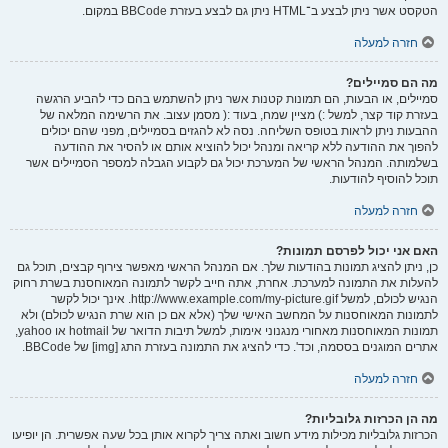
הטקסט אשר ניתן לבצע ב־HTML ניתן גם לבצע בעזרת BBCode במקום.
חזרה למעלה
מה הם סמיילים?
סמיילים, או הבעות, הם תמונות קטנות אשר ניתן להשתמש בהם כדי להביע הרגשה
בעזרת קוד קצר, למשל :) מציין שמח, בעוד :( מסמן עצוב. את הרשימה המלאה של
ההבעות ניתן לראות בטופס השליחה. נסה לא להגזים בסמיילים, מפני שהם יכולים
להפוך את ההודעה ללא קריאה ומנהל יכול להוציא אותם או להסיר את ההודעה
בשלמותה. המנהל הראשי של המערכת יכול גם לקבוע הגבלה למספר הסמיילים אשר
תוכל להוסיף להודעות.
חזרה למעלה
האם אני יכול לפרסם תמונות?
כן, ניתן להציג תמונות בהודעות שלך. אם המנהל הראשי מאפשר צירוף קבצים, תוכל גם
להעלות את התמונה למערכת. אחרת, אתה חייב לקשר לתמונה המאוחסנת בשרת רחוק
הנגיש לכולם, למשל http://www.example.com/my-picture.gif. אינך יכול לקשר
לתמונות המאוחסנות על המחשב האישי שלך (אלא אם כן הוא שרת הנגיש לכולם) ולא
תמונות המאוחסנות מאחורי מנגנוני אימות, למשל תיבות הדואר של hotmail או yahoo,
אתרים המוגנים בססמה, וכד'. כדי להציג את התמונה בעזרת התג [img] של BBCode.
חזרה למעלה
מה הן הכרזות גלובליות?
הכרזות גלובליות מכילות מידע חשוב ואתה צריך לקרוא אותן בכל שעה אפשרית. הן יופיעו