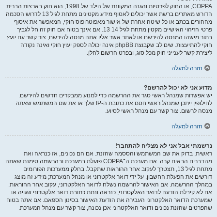
COPPA, או החוק לפרטיות והגנה המקוונת של הילד של 1998, הוא חוק בארצות הברית
הדורש מאתרים ברשת אשר יכולים לאסוף מידע מקטינים מתחת לגיל 13 לדרוש הסכמה
מההורים בכתב או כל שיטה אחרת של אישור מאפוטרופוס חוקי, המאפשר את איסוף
פרטי הזיהוי האישיים מקטין מתחת לגיל 14 13. אם אינך בטוח אם חוק זה חל לגביך
בתור מישהו המנסה להירשם או לאתר אשר אליו אתה מנסה להירשם, צור קשר עם יועץ
חוקי להתיעצות. שים לב שקבוצת phpBB אינה יכולה לספק יעוץ חוקי ואינה נקודה
ליצירת קשר לענייני חוק מכל סוג, ובפרט הרשום להלן.
חזרה למעלה
מדוע אני לא יכול להרשם?
יש אפשרות שמנהל ראשי סגר את ההרשמה כדי למנוע ממבקרים חדשים להירשם.
לחילופין ייתכן שמנהל ראשי חסם את כתובת ה-IP שלך או את שם המשתמש שאתה
מנסה לרשום. צור קשר עם מנהל ראשי לסיוע.
חזרה למעלה
נרשמתי אבל אני לא מצליח להתחבר!
ראשית, בדוק את שם המשתמש והססמה שהזנת. אם הם נכונים, אז כנראה ואת
מהדברים הבאים קרה. אם מערכת ה־COPPA פועלת במערכת ובהרשמה סימנת שאתה
מתחת לגיל 13, תצטרך לעקוב אחר ההוראות שתקבל. בחלק ממערכות הפורומים
דורשים את הפעלת החשבון, על ידי דואר אלקטרוני או מנהל המערכת; מידע זה מוצג
במהלך ההרשמה. אם האישור להרשמה נשלח לדואר האלקטרוני, עקוב אחר ההוראות.
אם לא קיבלת הודעה לדואר האלקטרוני, כנראה ונתת כתובת דואר אלקטרוני שגויה או
שמערכת הדואר האלקטרוני העבירה את הודעת האישור בסינון הספאם. אם אתה בטוח
שהפרטים שהזנת נכונים ודואר האלקטרוני אכן נכונה, צור קשר עם מנהל המערכת.