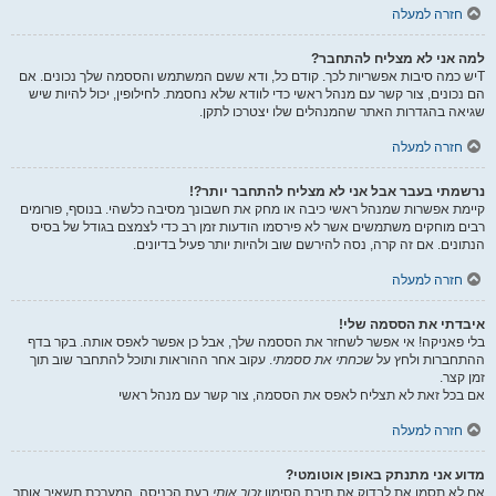
חזרה למעלה
למה אני לא מצליח להתחבר?
Tיש כמה סיבות אפשריות לכך. קודם כל, ודא ששם המשתמש והססמה שלך נכונים. אם
הם נכונים, צור קשר עם מנהל ראשי כדי לוודא שלא נחסמת. לחילופין, יכול להיות שיש
שגיאה בהגדרות האתר שהמנהלים שלו יצטרכו לתקן.
חזרה למעלה
נרשמתי בעבר אבל אני לא מצליח להתחבר יותר?!
קיימת אפשרות שמנהל ראשי כיבה או מחק את חשבונך מסיבה כלשהי. בנוסף, פורומים
רבים מוחקים משתמשים אשר לא פירסמו הודעות זמן רב כדי לצמצם בגודל של בסיס
הנתונים. אם זה קרה, נסה להירשם שוב ולהיות יותר פעיל בדיונים.
חזרה למעלה
איבדתי את הססמה שלי!
בלי פאניקה! אי אפשר לשחזר את הססמה שלך, אבל כן אפשר לאפס אותה. בקר בדף
ההתחברות ולחץ על
שכחתי את ססמתי
. עקוב אחר ההוראות ותוכל להתחבר שוב תוך
זמן קצר.
אם בכל זאת לא תצליח לאפס את הססמה, צור קשר עם מנהל ראשי
חזרה למעלה
מדוע אני מתנתק באופן אוטומטי?
אם לא תסמן את לבדוק את תיבת הסימון
זכור אותי
בעת הכניסה, המערכת תשאיר אותך