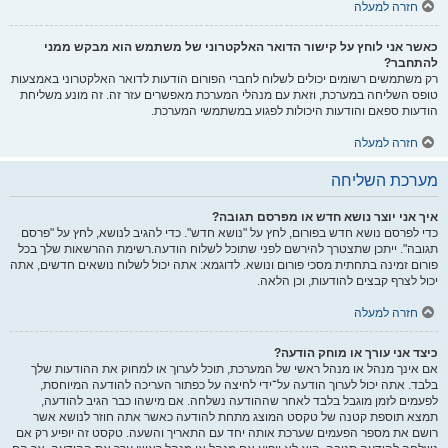
חזרה למעלה
כאשר אני לוחץ על קישור הדואר האלקטרוני של משתמש הוא מבקש ממני
להתחבר?
רק משתמשים רשומים יכולים לשלוח לחברי הפורום הודעות לדואר האלקטרוני באמצעות
טופס השליחה במערכת, וזאת עם מנהלי המערכת מאפשרים עזר זה. זה מונע משליחת
הודעות ספאם והודעות היכולות לפגוע במשתמשי המערכת.
חזרה למעלה
מערכת השליחה
איך אני יוצר נושא חדש או מפרסם תגובה?
כדי לפרסם נושא חדש בפורום, לחץ על "נושא חדש". כדי להגיב לנושא, לחץ על "פרסם
תגובה". ייתכן שתצטרך להירשם לפני שתוכל לשלוח הודעה.רשימת ההרשאות שלך בכל
פורום זמינה בתחתית מסכי פורום ונושא. לדוגמא: אתה יכול לשלוח נושאים חדשים, אתה
יכול לצרף קבצים להודעות, וכן הלאה.
חזרה למעלה
כיצד אני עורך או מוחק הודעה?
אם אינך מנהל או מנהל ראשי של המערכת, תוכל לערוך או למחוק את ההודעות שלך
בלבד. אתה יכול לערוך הודעה על־ידי לחיצה על כפתור העריכה להודעה המיוחסת,
לפעמים לזמן מוגבל בלבד לאחר שההודעה נשלחה. אם מישהו כבר הגיב להודעה,
תמצא תוספת קטנה של טקסט המוצג מתחת להודעה כאשר אתה חוזר לנושא אשר
רושם את מספר הפעמים שערכת אותה יחד עם התאריך והשעה. טקסט זה יופיע רק אם