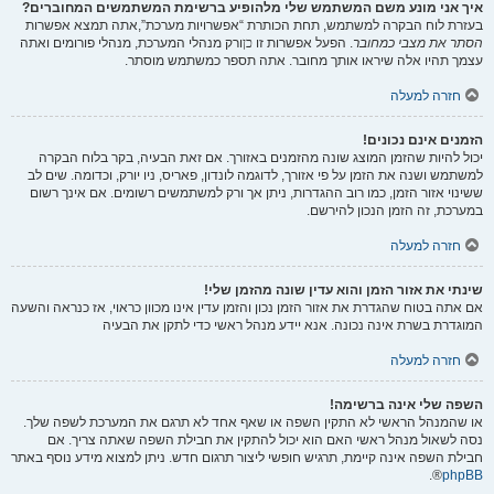
איך אני מונע משם המשתמש שלי מלהופיע ברשימת המשתמשים המחוברים?
בעזרת לוח הבקרה למשתמש, תחת הכותרת “אפשרויות מערכת”,אתה תמצא אפשרות
הסתר את מצבי כמחובר
. הפעל אפשרות זו
כן
ורק מנהלי המערכת, מנהלי פורומים ואתה
עצמך תהיו אלה שיראו אותך מחובר. אתה תספר כמשתמש מוסתר.
חזרה למעלה
הזמנים אינם נכונים!
יכול להיות שהזמן המוצג שונה מהזמנים באזורך. אם זאת הבעיה, בקר בלוח הבקרה
למשתמש ושנה את הזמן על פי אזורך, לדוגמה לונדון, פאריס, ניו יורק, וכדומה. שים לב
ששינוי אזור הזמן, כמו רוב ההגדרות, ניתן אך ורק למשתמשים רשומים. אם אינך רשום
במערכת, זה הזמן הנכון להירשם.
חזרה למעלה
שינתי את אזור הזמן והוא עדין שונה מהזמן שלי!
אם אתה בטוח שהגדרת את אזור הזמן נכון והזמן עדין אינו מכוון כראוי, אז כנראה והשעה
המוגדרת בשרת אינה נכונה. אנא יידע מנהל ראשי כדי לתקן את הבעיה
חזרה למעלה
השפה שלי אינה ברשימה!
או שהמנהל הראשי לא התקין השפה או שאף אחד לא תרגם את המערכת לשפה שלך.
נסה לשאול מנהל ראשי האם הוא יכול להתקין את חבילת השפה שאתה צריך. אם
חבילת השפה אינה קיימת, תרגיש חופשי ליצור תרגום חדש. ניתן למצוא מידע נוסף באתר
®.
phpBB