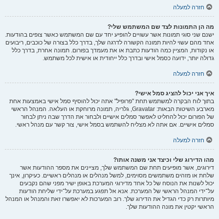
חזרה למעלה
מה הן התמונות לצד שם המשתמש שלי?
ישנם שני סוגי תמונות אשר עשויים להופיע יחד עם שם המשתמש כאשר צופים בהודעות.
אחד מהם עשוי להיות תמונה הקשורה לדרגה שלך, בדרך כלל בצורה של כוכבים, ריבועים
או נקודות, המציין כמה הודעות כתבת או את מעמדך בפורום. תמונה אחרת, בדרך כלל
גדולה יותר, ידועה כסמל אישי ובדרך כלל ייחודית או אישית לכל משתמש.
חזרה למעלה
איך אני יכול להציג סמל אישי?
בתוך לוח הבקרה למשתמש תחת "פרופיל" אתה יכול להוסיף סמל אישי באמצעות אחת
מארבע השיטות הבאות: Gravatar, גלריה, תמונה מרוחקת או העלאה. המנהל הראשי
של הפורום יכול להחליט לאפשר סמלים אישיים ולבחור את הדרך שבה ניתן לבחור
סמלים אישיים. אם אתה לא מצליח להשתמש בסמל אישי, צור קשר עם מנהל ראשי.
חזרה למעלה
מהו הדירוג שלי וכיצד אני משנה אותו?
דירוגים, אשר מופיעים תחת שם המשתמש שלך, מציינים את מספר ההודעות אשר
שלחת או מזהים משתמשים מסוימים, למשל מנהלים או מנהלים ראשיים. כעיקרון, אינך
יכול לשנות את הנוסח של כל אחד מדירוגי המערכת באופן ישיר מפני שהם נקבעים
על־ידי המנהל הראשי של המערכת. אנא אל תפגע במערכת על־ידי שליחת הודעות
מיותרות רק כדי הגדיל את הדירוג שלך. רוב המערכות לא יאפשרו זאת והמנהל או המנהל
הראשי יקטין את מונה ההודעות שלך.