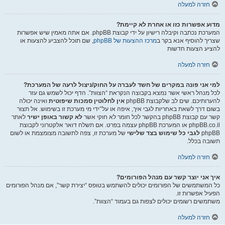
חזרה למעלה
מדוע אפשרות כזו או אחרת לא קיימת?
המערכת נכתבה וקיבלה רישיון על ידי קבוצת phpBB. אם אתה מאמין שיש אפשרות
שצריך להוסיף אנא בקר ב
מרכז ההצעות של phpBB
, שם תוכל להצביע להצעות או
להציע הצעות חדשות
חזרה למעלה
למי אני פונה במקרים של חשד לעברה על החוק/ניצול לרעה של המערכת?
לכל מנהל ראשי אשר נמצא בקבוצה הנקראת “הצוות”. הדף יכול לשמש גם עזר
להערותיכם. שים לב שלקבוצת phpBB
אין לחלוטין סמכות שיפוטית
ואינה יכולה
בשום דרך לשאת באחריות לגבי איך, איפה או על־ידי מי מערכת זו בשימוש. אל תצור
קשר עם קבוצת phpBB בהקשר לכל חומר לא חוקי אשר
לא קשור באופן ישיר
לאתר
phpBB.co.il או המערכת phpBB עצמה בפרט. אם תשלח דואר אלקטרוני לקבוצת
phpBB
לגבי כל שימוש בצד שלישי
של מערכת זו, צפה לתשובה מצומצמת או לשום
תשובה בכלל.
חזרה למעלה
איך אני יוצר קשר עם מנהל הפורומים?
כל המשתמשים של הפורומים יכולים להשתמש בטופס “יצירת קשר”, אם מנהל הפורומים
הפעיל אפשרות זו.
משתמשים רשומים יכולים לצפות גם בעמוד “הצוות”.
חזרה למעלה