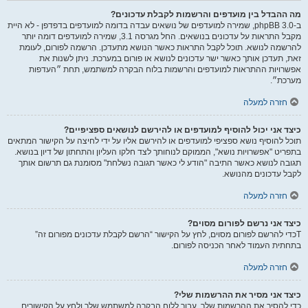
מה ההבדל בין מועדפים והרשמות לקבלת עדכונים?
ב-phpBB 3.0, שמירה למועדפים של נושאים עבדה בדומה למועדפים בדפדפן - לא היית
מקבל התראות על עדכונים בנושאים. החל מגרסה 3.1, שמירה למועדפים דומה יותר
להרשמה לנושא. תוכל לקבל התראות כאשר הנושא מתעדכן. הרשמה לפורום, לעומת
זאת, תעדכן אותך כאשר ישר עדכונים לנושא או פורום במערכת. ניתן לשנות את
אפשרויות ההתראות למועדפים והרשמות בלוח הבקרה למשתמש, תחת ״העדפות
מערכת״.
חזרה למעלה
כיצד אני יכול להוסיף למועדפים או להירשם לנושאים ספציפיים?
תוכל להוסיף נושא ספציפי למועדפים או להירשם אליו על ידי לחיצה על הקישור המתאים
בתפריט "אפשרויות נושא", הממוקם לנוחותך לצד חלקו העליון והתחתון של דיון בנושא.
תגובה לנושא כאשר התיבה "הודע לי כאשר תגובה נשלחת" מסומנת גם תרשום אותך
לקבל עדכונים מהנושא.
חזרה למעלה
כיצד אני נרשם לפורום מסוים?
Tכדי להרשם לפורום מסוים, לחץ על הקישור “הרשם לקבלת עדכונים מפורום זה”
בתחתית העמוד לאחר הכניסה לפורום.
חזרה למעלה
כיצד אני מסיר את ההרשמות שלי?
כדי להסיר את ההרשמות שלך, עבור ללוח הבקרה למשתמש שלך ולחץ על הקישורים