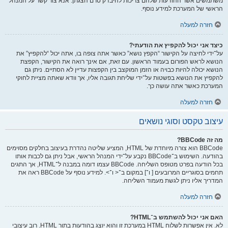
משתמשים אשר ההודעות שלהם צריכות להיבדק טרם הצגתן. אנא צור קשר על המנהל
הראשי של המערכת למידע נוסף.
חזרה למעלה
כיצד אני יכול להקפיץ את הודעתי?
על־ידי לחיצה על הקישור “הקפץ נושא” כאשר אתה צופה בו, אתה יכול “להקפיץ” את
הנושא לראש הפורום בעמוד הראשון. עם זאת, אם אינך רואה את הקישור, הקפצת
הנושא יכולה להיות כבויה או הזמן המוקצב בין הקפצות עדיין לא הסתיים. ניתן גם
להקפיץ את הנושא בפשטות על־ידי שליחת תגובה אליו, אך וודא שאתה מציית לחוקי
המערכת כאשר אתה עושה כך.
חזרה למעלה
עיצוב טקסט וסוגי נושאים
מה זה BBCode?
BBCode הוא צורה מיוחדת של HTML, המציע שליטה נהדרת בעיצוב בחלקים מסוימים
בהודעה. השימוש ב־BBCode נקבע על־ידי המנהל הראשי, אבל ניתן גם לכבות אותו
בכל הודעה בפרט מטופס השליחה. BBCode עצמו דומה במבנה ל־HTML, אך התגים
תחמים בסוגריים המרובעים [ ו־] במקום ב־< ו־>. למידע נוסף על BBCode ראה את
המדריך אליו ניתן לגשת מעמוד השליחה.
חזרה למעלה
האם אני יכול להשתמש ב־HTML?
לא. אין אפשרות לשלוח HTML במערכת זו והוא יוצג בהודעות בתור HTML. רוב עיצובי