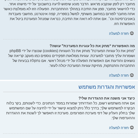
מחובר רק לזמן שנקבע מראש. הדבר מונע שימוש לרעה בחשבונך על ידי מישהו אחר.
כדי להישאר מחובר, סמן את התיבה במהלך ההתחברות. הפעולה הזו לא מומלצת כאשר
אתה מחובר לפורום במחשב משותף, למשל בספריה, קפה אינטרנט, מחשבי מעבדות
באוניברסיטה וכו׳. אם אתה לא רואה את התיבה, כנראה שמנהל המערכת ביטל את
האפשרות הזו.
חזרה למעלה
מה האפשרות “מחק את כל עוגיות המערכת” עושה?
"מחק את כל עוגיות המערכת" מוחק את כל העוגיות (cookies) שנוצרו על ידי phpBB
ושומרות עליך מחובר למערכת. עוגיות ממלאות תפקידים נוספים כמו מעקב קריאה של
נושאים והודעות אם האפשרות הופעלה על ידי מנהל ראשי. אם נתקלת בבעיות של
התחברות והתנתקות, מחיקת עוגיות המערכת יכולה לעזור.
חזרה למעלה
אפשרויות והגדרות משתמש
כיצד אני משנה את ההגדרות שלי?
אם אתה משתמש רשום, כל הגדרותיך שמורות במסד הנתונים. כדי לשנותם, בקר בלוח
הבקרה למשתמש שלך; בדרך כלל ניתן למצוא קישור על ידי לחיצה על שם המשתמש
שלך בחלק העליון של דפי מערכת הפורומים. מערכת זו תאפשר לך לשנות את ההגדרות
וההעדפות שלך.
חזרה למעלה