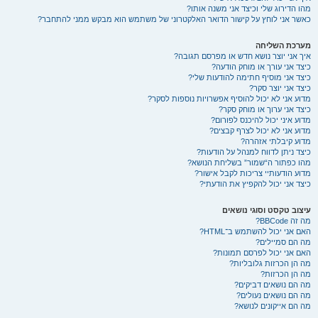
מהו הדירוג שלי וכיצד אני משנה אותו?
כאשר אני לוחץ על קישור הדואר האלקטרוני של משתמש הוא מבקש ממני להתחבר?
מערכת השליחה
איך אני יוצר נושא חדש או מפרסם תגובה?
כיצד אני עורך או מוחק הודעה?
כיצד אני מוסיף חתימה להודעות שלי?
כיצד אני יוצר סקר?
מדוע אני לא יכול להוסיף אפשרויות נוספות לסקר?
כיצד אני ערוך או מוחק סקר?
מדוע איני יכול להיכנס לפורום?
מדוע אני לא יכול לצרף קבצים?
מדוע קיבלתי אזהרה?
כיצד ניתן לדווח למנהל על הודעות?
מהו כפתור ה“שמור” בשליחת הנושא?
מדוע הודעותיי צריכות לקבל אישור?
כיצד אני יכול להקפיץ את הודעתי?
עיצוב טקסט וסוגי נושאים
מה זה BBCode?
האם אני יכול להשתמש ב־HTML?
מה הם סמיילים?
האם אני יכול לפרסם תמונות?
מה הן הכרזות גלובליות?
מה הן הכרזות?
מה הם נושאים דביקים?
מה הם נושאים נעולים?
מה הם אייקונים לנושא?