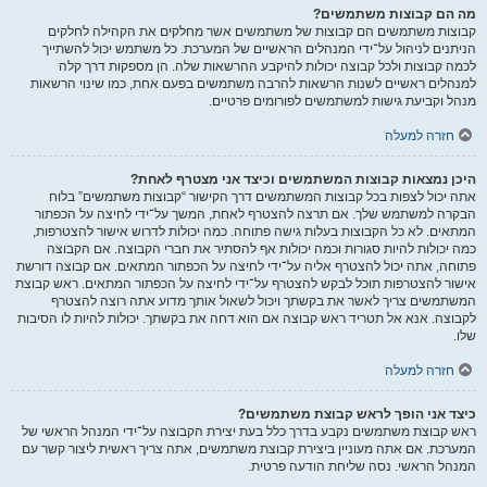
מה הם קבוצות משתמשים?
קבוצות משתמשים הם קבוצות של משתמשים אשר מחלקים את הקהילה לחלקים
הניתנים לניהול על־ידי המנהלים הראשיים של המערכת. כל משתמש יכול להשתייך
לכמה קבוצות ולכל קבוצה יכולות להיקבע ההרשאות שלה. הן מספקות דרך קלה
למנהלים ראשיים לשנות הרשאות להרבה משתמשים בפעם אחת, כמו שינוי הרשאות
מנהל וקביעת גישות למשתמשים לפורומים פרטיים.
חזרה למעלה
היכן נמצאות קבוצות המשתמשים וכיצד אני מצטרף לאחת?
אתה יכול לצפות בכל קבוצות המשתמשים דרך הקישור “קבוצות משתמשים” בלוח
הבקרה למשתמש שלך. אם תרצה להצטרף לאחת, המשך על־ידי לחיצה על הכפתור
המתאים. לא כל הקבוצות בעלות גישה פתוחה. כמה יכולות לדרוש אישור להצטרפות,
כמה יכולות להיות סגורות וכמה יכולות אף להסתיר את חברי הקבוצה. אם הקבוצה
פתוחה, אתה יכול להצטרף אליה על־ידי לחיצה על הכפתור המתאים. אם קבוצה דורשת
אישור להצטרפות תוכל לבקש להצטרף על־ידי לחיצה על הכפתור המתאים. ראש קבוצת
המשתמשים צריך לאשר את בקשתך ויכול לשאול אותך מדוע אתה רוצה להצטרף
לקבוצה. אנא אל תטריד ראש קבוצה אם הוא דחה את בקשתך. יכולות להיות לו הסיבות
שלו.
חזרה למעלה
כיצד אני הופך לראש קבוצת משתמשים?
ראש קבוצת משתמשים נקבע בדרך כלל בעת יצירת הקבוצה על־ידי המנהל הראשי של
המערכת. אם אתה מעוניין ביצירת קבוצת משתמשים, אתה צריך ראשית ליצור קשר עם
המנהל הראשי. נסה שליחת הודעה פרטית.