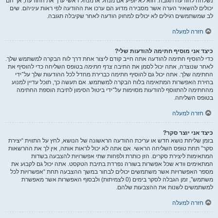
נשלחה להודעה תגובה. הוא לא יופיע אם מנהל או מנהל ראשי ערך את ההודעה, אך הם
יכולים להשאיר הערה אשר מסבירה מדוע הם ערכו את ההודעה לפי ראות עיניהם. שים
לב שמשתמשים רגילים לא יכולים למחוק הודעה לאחר שקיבלה תגובה.
חזרה למעלה
כיצד אני מוסיף חתימה להודעות שלי?
כדי להוסיף חתימה להודעה אתה חייב קודם ליצור אחת דרך לוח הבקרה למשתמש שלך.
לאחר שנוצרה, אתה יכול לסמן את התיבה
צרף חתימה
בטופס השליחה כדי להוסיף את
החתימה שלך. אתה יכול גם להוסיף חתימה כברירת מחדל לכל ההודעות שלך על־ידי
בחירת האפשרות המתאימה בלוח הבקרה למשתמש. אם תעשה כך, תוכל עדיין למנוע
מהחתימה להתווסף להודעות מסוימות על־ידי ביטול הסימון לתיבת הוספת החתימה
בטופס השליחה.
חזרה למעלה
כיצד אני יוצר סקר?
בזמן שליחת נושא חדש או עריכת ההודעה הראשונה של הנושא, לחץ על התווית “יצירת
סקר” תחת טופס השליחה הראשי. אם אתה לא יכול לראות אותה, אין לך את ההרשאות
המתאימות ליצירת סקרים. הזן כותרת ולפחות שתי אפשרויות להצבעה בשדות
המתאימים וודא שכל אפשרות בשורה נפרדת בתיבת הטקסט. אתה יכול גם לקבוע את
מספר האפשרויות אשר משתמשים יכולים לבחור במשך ההצבעה תחת “אפשרויות לכל
משתמש”, זמן הגבלה לסקר בימים (0 לצמיתות) ולבסוף האפשרות אשר מאפשרת
למשתמשים לשנות את ההצבעות שלהם.
חזרה למעלה