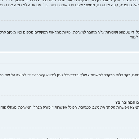
של בספריה, קפה אינטרנט, מחשבי מעבדות באוניברסיטה וכו׳. אם אתה לא רואה את התי
"מחק את כל עוגיות המערכת" מוחק את כל העוגיות (cookies) שנוצרו על ידי phpBB ושומרות עליך מחובר למערכת. עוגיות
עזור.
תם, בקר בלוח הבקרה למשתמש שלך; בדרך כלל ניתן למצוא קישור על ידי לחיצה על שם המ
ם המחוברים?
 תמצא אפשרות
הסתר את מצבי כמחובר
. הפעל אפשרות זו
כן
ורק מנהלי המערכת, מנהלי פור