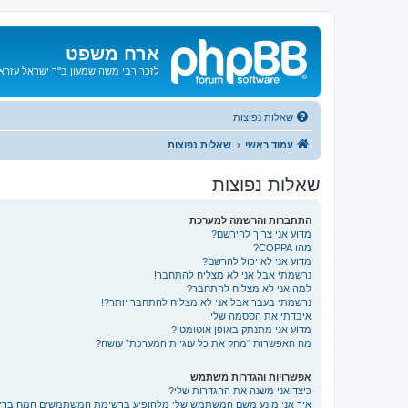
ארח משפט
לזכר רבי משה שמעון ב"ר ישראל עזרא ו
שאלות נפוצות
עמוד ראשי
שאלות נפוצות
שאלות נפוצות
התחברות והרשמה למערכת
מדוע אני צריך להירשם?
מהו COPPA?
מדוע אני לא יכול להרשם?
נרשמתי אבל אני לא מצליח להתחבר!
למה אני לא מצליח להתחבר?
נרשמתי בעבר אבל אני לא מצליח להתחבר יותר?!
איבדתי את הססמה שלי!
מדוע אני מתנתק באופן אוטומטי?
מה האפשרות “מחק את כל עוגיות המערכת” עושה?
אפשרויות והגדרות משתמש
כיצד אני משנה את ההגדרות שלי?
איך אני מונע משם המשתמש שלי מלהופיע ברשימת המשתמשים המחוברי