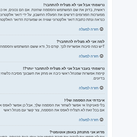
נרשמתי אבל אני לא מצליח להתחבר!
ממערכות הפורומים דורשים את הפעלת החשבון, על ידי דואר אלקטרונ
כנראה ונתת כתובת דואר אלקטרוני שגויה או שמערכת הדואר האלקטרו
חזרה למעלה
למה אני לא מצליח להתחבר?
Tיש כמה סיבות אפשריות לכך. קודם כל, ודא ששם המשתמש והססמה שלך נכונים. אם הם נכונים, צור קשר עם מנהל ראשי כדי לוודא שלא נחסמת. לחילופין, יכול להיות שיש שגיאה בהגדרות האתר שהמנהלים שלו יצטרכו לתקן.
חזרה למעלה
נרשמתי בעבר אבל אני לא מצליח להתחבר יותר?!
קיימת אפשרות שמנהל ראשי כיבה או מחק את חשבונך מסיבה כלשהי. בנ
בדיונים.
חזרה למעלה
איבדתי את הססמה שלי!
בלי פאניקה! אי אפשר לשחזר את הססמה שלך, אבל כן אפשר לאפס א
אם בכל זאת לא תצליח לאפס את הססמה, צור קשר עם מנהל ראשי
חזרה למעלה
מדוע אני מתנתק באופן אוטומטי?
אם לא תסמן את לבדוק את תיבת הסימון
זכור אותי
בעת הכניסה, המערכ