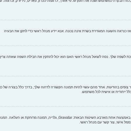
וח הבקרה למשתמש ושנה את הזמן על פי אזורך, לדוגמה לונדון, פאריס, ניו יורק, וכדומה. שי
י, אז כנראה והשעה המוגדרת בשרת אינה נכונה. אנא יידע מנהל ראשי כדי לתקן את הבעיה
לשפה שלך. נסה לשאול מנהל ראשי האם הוא יכול להתקין את חבילת השפה שאתה צריך. אם
צופים בהודעות. אחד מהם עשוי להיות תמונה הקשורה לדרגה שלך, בדרך כלל בצורה של כוכב
כלל ייחודית או אישית לכל משתמש.
בתוך לוח הבקרה למשתמש תחת "פרופיל" אתה יכול להוסיף סמל אישי באמצעות אחת מ
מל אישי, צור קשר עם מנהל ראשי.