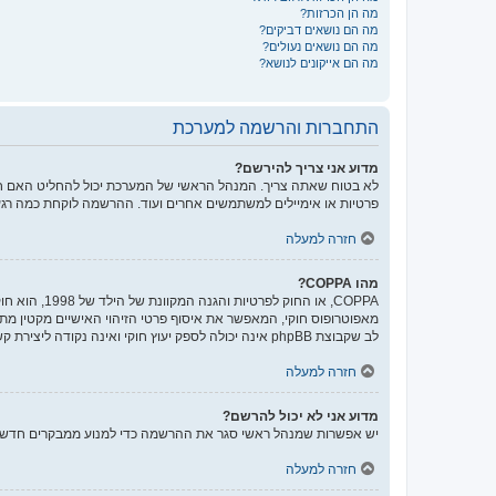
מה הן הכרזות?
מה הם נושאים דביקים?
מה הם נושאים נעולים?
מה הם אייקונים לנושא?
התחברות והרשמה למערכת
מדוע אני צריך להירשם?
לא בטוח שאתה צריך. המנהל הראשי של המערכת יכול להחליט האם חוב
פרטיות או אימיילים למשתמשים אחרים ועוד. ההרשמה לוקחת כמה רגע
חזרה למעלה
מהו COPPA?
לב שקבוצת phpBB אינה יכולה לספק יעוץ חוקי ואינה נקודה ליצירת קשר לענייני חוק מכל סוג, ובפרט הרשום להלן.
חזרה למעלה
מדוע אני לא יכול להרשם?
יש אפשרות שמנהל ראשי סגר את ההרשמה כדי למנוע ממבקרים חדשים להירשם. לחילופין ייתכן שמנהל ראשי חס
חזרה למעלה