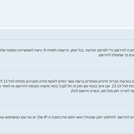
ה להירשם כדי לפרסם הודעות. בכל אופן, הרשמה תפתח לך גישה לאפשרויות נוספות שלא ז
ים כך שמומלץ להירשם.
COPPA, 
מאפוטרופוס חוקי, המאפשר את איסוף פרטי הזיהוי האישיים מקטין מתחת לגיל 14 13. אם אינך בטוח אם חוק זה חל לגבי
ם את כתובת ה-IP שלך או את שם המשתמש שאתה מנסה לרשום. צור קשר עם מנהל ראשי לסיוע.