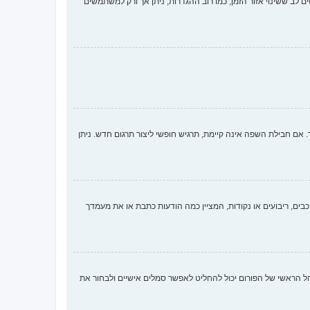
ם לב ששינוי אזור הזמן, כמו רוב ההגדרות, ניתן אך ורק למשתמשים
 חבילת השפה אינה קיימת, תרגיש חופשי ליצור תרגום חדש. ניתן
ים, ריבועים או נקודות, המציין כמה הודעות כתבת או את מעמדך
ארבע השיטות הבאות: Gravatar, גלריה, תמונה מרוחקת או העלאה. המנהל הראשי של הפורום יכול להחליט לאפשר סמלים אישיים ולבחור את