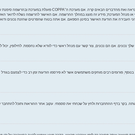
י או מנהל המערכת; מידע זה מוצג במהלך ההרשמה. אם האישור להרשמה נשלח לדואר האלקט
ני העבירה את הודעת האישור בסינון הספאם. אם אתה בטוח שהפרטים שהזנת נכונים ודואר 
וסף, פורומים רבים מוחקים משתמשים אשר לא פירסמו הודעות זמן רב כדי לצמצם בגודל של
ותה. בקר בדף ההתחברות ולחץ על
שכחתי את ססמתי
. עקוב אחר ההוראות ותוכל להתחבר שו
ת תשאיר אותך מחובר רק לזמן שנקבע מראש. הדבר מונע שימוש לרעה בחשבונך על ידי מ