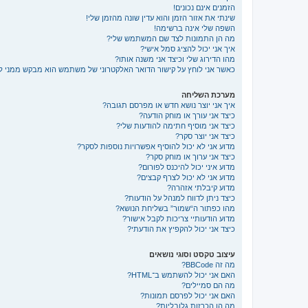
הזמנים אינם נכונים!
שינתי את אזור הזמן והוא עדין שונה מהזמן שלי!
השפה שלי אינה ברשימה!
מה הן התמונות לצד שם המשתמש שלי?
איך אני יכול להציג סמל אישי?
מהו הדירוג שלי וכיצד אני משנה אותו?
כאשר אני לוחץ על קישור הדואר האלקטרוני של משתמש הוא מבקש ממני 
מערכת השליחה
איך אני יוצר נושא חדש או מפרסם תגובה?
כיצד אני עורך או מוחק הודעה?
כיצד אני מוסיף חתימה להודעות שלי?
כיצד אני יוצר סקר?
מדוע אני לא יכול להוסיף אפשרויות נוספות לסקר?
כיצד אני ערוך או מוחק סקר?
מדוע איני יכול להיכנס לפורום?
מדוע אני לא יכול לצרף קבצים?
מדוע קיבלתי אזהרה?
כיצד ניתן לדווח למנהל על הודעות?
מהו כפתור ה“שמור” בשליחת הנושא?
מדוע הודעותיי צריכות לקבל אישור?
כיצד אני יכול להקפיץ את הודעתי?
עיצוב טקסט וסוגי נושאים
מה זה BBCode?
האם אני יכול להשתמש ב־HTML?
מה הם סמיילים?
האם אני יכול לפרסם תמונות?
מה הן הכרזות גלובליות?