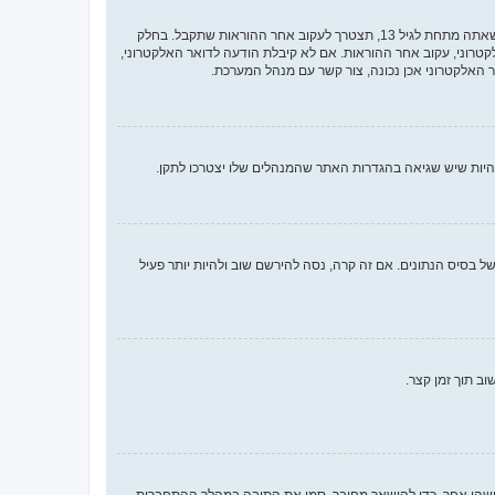
ראשית, בדוק את שם המשתמש והססמה שהזנת. אם הם נכונים, אז כנראה ואת מהדברים הבאים קרה. אם מערכת ה־COPPA פועלת במערכת ובהרשמה סימנת שאתה מתחת לגיל 13, תצטרך לעקוב אחר ההוראות שתקבל. בחלק
רוני, עקוב אחר ההוראות. אם לא קיבלת הודעה לדואר האלקטרוני,
האלקטרוני אכן נכונה, צור קשר עם מנהל המערכת.
 בסיס הנתונים. אם זה קרה, נסה להירשם שוב ולהיות יותר פעיל
ב תוך זמן קצר.
ישהו אחר. כדי להישאר מחובר, סמן את התיבה במהלך ההתחברות.