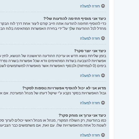
חזרה למעלה
כיצד אני מוסיף חתימה להודעות שלי?
כדי להוסיף חתימה להודעה אתה חייב קודם ליצור אחת דרך לוח הבק
מחדל לכל ההודעות שלך על־ידי בחירת האפשרות המתאימה בלוח הבקר
חזרה למעלה
כיצד אני יוצר סקר?
בזמן שליחת נושא חדש או עריכת ההודעה הראשונה של הנושא, לחץ על
אפשרויות להצבעה בשדות המתאימים וודא שכל אפשרות בשורה נפרדת
בימים (0 לצמיתות) ולבסוף האפשרות אשר מאפשרת למשתמשים לשנות את ההצבעות שלהם.
חזרה למעלה
מדוע אני לא יכול להוסיף אפשרויות נוספות לסקר?
גבול האפשרויות בסקר נקבע ע"י שיקול דעתו של מנהל המערכת. אם 
חזרה למעלה
כיצד אני ערוך או מוחק סקר?
כמו בהודעות, רק השולח המקורי, מנהל או מנהל ראשי יכולים לערוך ס
לשנות כל אחת מהאפשרויות שלו. עם זאת, אם משתמשים כבר הצביעו ב
חזרה למעלה