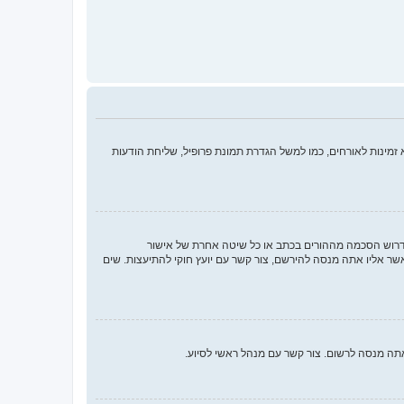
מינות לאורחים, כמו למשל הגדרת תמונת פרופיל, שליחת הודעות
או החוק לפרטיות והגנה המקוונת של הילד של 1998, הוא חוק בארצות הברית הדורש מאתרים ברשת אשר יכולים לאסוף מידע מקטינים מתחת לגיל 13 לדרוש הסכמה מההורים בכתב או כל שיטה אחרת של אישור
ך בתור מישהו המנסה להירשם או לאתר אשר אליו אתה מנסה להירשם, צור קשר עם יועץ חוקי להתיעצות. שים