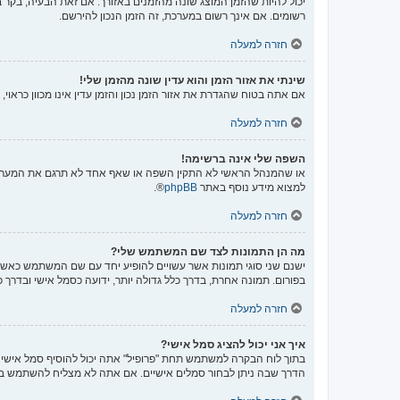
יכול להיות שהזמן המוצג שונה מהזמנים באזורך. אם זאת הבעיה, בקר בל
רשומים. אם אינך רשום במערכת, זה הזמן הנכון להירשם.
חזרה למעלה
שינתי את אזור הזמן והוא עדין שונה מהזמן שלי!
אם אתה בטוח שהגדרת את אזור הזמן נכון והזמן עדין אינו מכוון כראו
חזרה למעלה
השפה שלי אינה ברשימה!
או שהמנהל הראשי לא התקין השפה או שאף אחד לא תרגם את המערכת 
למצוא מידע נוסף באתר
phpBB
®.
חזרה למעלה
מה הן התמונות לצד שם המשתמש שלי?
ישנם שני סוגי תמונות אשר עשויים להופיע יחד עם שם המשתמש כאשר 
בפורום. תמונה אחרת, בדרך כלל גדולה יותר, ידועה כסמל אישי ובדרך 
חזרה למעלה
איך אני יכול להציג סמל אישי?
הדרך שבה ניתן לבחור סמלים אישיים. אם אתה לא מצליח להשתמש בס