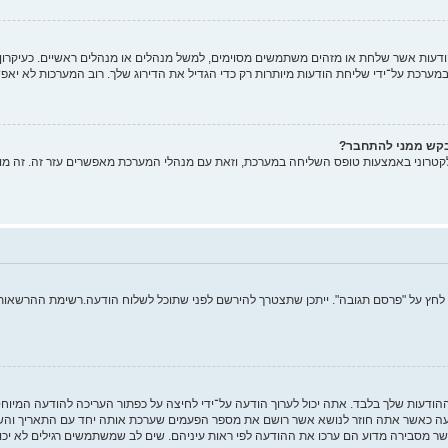
ות אשר שלחת או מזהים משתמשים מסוימים, למשל מנהלים או מנהלים ראשיים. כעיקרון, א
רכת על־ידי שליחת הודעות מיותרות רק כדי הגדיל את הדירוג שלך. רוב המערכות לא יאפש
בקש ממני להתחבר?
קטרוני באמצעות טופס השליחה במערכת, וזאת עם מנהלי המערכת מאפשרים עזר זה. זה מו
 לחץ על "פרסם תגובה". ייתכן שתצטרך להירשם לפני שתוכל לשלוח הודעה.רשימת ההרשאות ש
ההודעות שלך בלבד. אתה יכול לערוך הודעה על־ידי לחיצה על כפתור העריכה להודעה המיו
 כאשר אתה חוזר לנושא אשר רושם את מספר הפעמים שערכת אותה יחד עם התאריך והשעה.
ר מסבירה מדוע הם ערכו את ההודעה לפי ראות עיניהם. שים לב שמשתמשים רגילים לא יכו