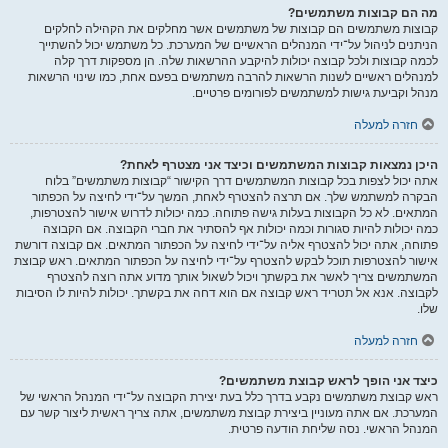
מה הם קבוצות משתמשים?
קבוצות משתמשים הם קבוצות של משתמשים אשר מחלקים את הקהילה לחלקים
הניתנים לניהול על־ידי המנהלים הראשיים של המערכת. כל משתמש יכול להשתייך
לכמה קבוצות ולכל קבוצה יכולות להיקבע ההרשאות שלה. הן מספקות דרך קלה
למנהלים ראשיים לשנות הרשאות להרבה משתמשים בפעם אחת, כמו שינוי הרשאות
מנהל וקביעת גישות למשתמשים לפורומים פרטיים.
חזרה למעלה
היכן נמצאות קבוצות המשתמשים וכיצד אני מצטרף לאחת?
אתה יכול לצפות בכל קבוצות המשתמשים דרך הקישור “קבוצות משתמשים” בלוח
הבקרה למשתמש שלך. אם תרצה להצטרף לאחת, המשך על־ידי לחיצה על הכפתור
המתאים. לא כל הקבוצות בעלות גישה פתוחה. כמה יכולות לדרוש אישור להצטרפות,
כמה יכולות להיות סגורות וכמה יכולות אף להסתיר את חברי הקבוצה. אם הקבוצה
פתוחה, אתה יכול להצטרף אליה על־ידי לחיצה על הכפתור המתאים. אם קבוצה דורשת
אישור להצטרפות תוכל לבקש להצטרף על־ידי לחיצה על הכפתור המתאים. ראש קבוצת
המשתמשים צריך לאשר את בקשתך ויכול לשאול אותך מדוע אתה רוצה להצטרף
לקבוצה. אנא אל תטריד ראש קבוצה אם הוא דחה את בקשתך. יכולות להיות לו הסיבות
שלו.
חזרה למעלה
כיצד אני הופך לראש קבוצת משתמשים?
ראש קבוצת משתמשים נקבע בדרך כלל בעת יצירת הקבוצה על־ידי המנהל הראשי של
המערכת. אם אתה מעוניין ביצירת קבוצת משתמשים, אתה צריך ראשית ליצור קשר עם
המנהל הראשי. נסה שליחת הודעה פרטית.