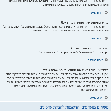
החיפוש שלך היה כנראה מעורפל מדי ומכיל הרבה מונחים שכיחים. היה יותר ממוקד
והשתמש באפשרויות הסינון שזמינות בחיפוש המתקדם.
חזרה למעלה
מדוע החיפוש שלי מחזיר עמוד ריק!?
החיפוש שלך החזיק יותר מדי תוצאות אשר השרת יכול לבצע. השתמש ב“חיפוש מתקדם”
והגדר יותר את התנאים שבשימוש והפורומים בהם אתה מחפש.
חזרה למעלה
כיצד אני מחפש משתמשים?
בקר בעמוד “משתמשים” ולחץ על הקישור “מצא משתמש”
חזרה למעלה
כיצד אני יכול למצוא את ההודעות והנושאים שלי?
ניתן לאחזר את ההודעות שלך על-ידי לחיצה על הקישור "הצג את ההודעות שלך" בתוך
לוח הבקרה למשתמש או על ידי לחיצה על הקישור "חפש את הודעות המשתמש" דרך
עמוד הפרופיל שלך או על ידי לחיצה על תפריט "קישורים מהירים" בחלק העליון של כל
דף. כדי לחפש את הנושאים שלך, השתמש בעמוד החיפוש המתקדם ומלא את
האפשרויות המתאימות.
חזרה למעלה
נושאים מועדפים והרשמות לקבלת עדכונים