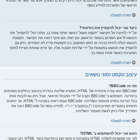
משתמשים אשר ההודעות שלהם צריכות להיבדק טרם הצגתן. אנא צור קשר על המנהל
הראשי של המערכת למידע נוסף.
חזרה למעלה
כיצד אני יכול להקפיץ את הודעתי?
על־ידי לחיצה על הקישור “הקפץ נושא” כאשר אתה צופה בו, אתה יכול “להקפיץ” את
הנושא לראש הפורום בעמוד הראשון. עם זאת, אם אינך רואה את הקישור, הקפצת
הנושא יכולה להיות כבויה או הזמן המוקצב בין הקפצות עדיין לא הסתיים. ניתן גם
להקפיץ את הנושא בפשטות על־ידי שליחת תגובה אליו, אך וודא שאתה מציית לחוקי
המערכת כאשר אתה עושה כך.
חזרה למעלה
עיצוב טקסט וסוגי נושאים
מה זה BBCode?
BBCode הוא צורה מיוחדת של HTML, המציע שליטה נהדרת בעיצוב בחלקים מסוימים
בהודעה. השימוש ב־BBCode נקבע על־ידי המנהל הראשי, אבל ניתן גם לכבות אותו
בכל הודעה בפרט מטופס השליחה. BBCode עצמו דומה במבנה ל־HTML, אך התגים
תחמים בסוגריים המרובעים [ ו־] במקום ב־< ו־>. למידע נוסף על BBCode ראה את
המדריך אליו ניתן לגשת מעמוד השליחה.
חזרה למעלה
האם אני יכול להשתמש ב־HTML?
לא. אין אפשרות לשלוח HTML במערכת זו והוא יוצג בהודעות בתור HTML. רוב עיצובי