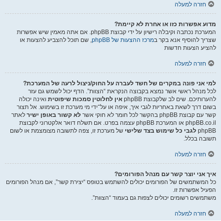
חזרה למעלה
מדוע אפשרות כזו או אחרת לא קיימת?
המערכת נכתבה וקיבלה רישיון על ידי קבוצת phpBB. אם אתה מאמין שיש אפשרות
שצריך להוסיף אנא בקר ב
מרכז ההצעות של phpBB
, שם תוכל להצביע להצעות או
להציע הצעות חדשות
חזרה למעלה
למי אני פונה במקרים של חשד לעברה על החוק/ניצול לרעה של המערכת?
לכל מנהל ראשי אשר נמצא בקבוצה הנקראת “הצוות”. הדף יכול לשמש גם עזר
להערותיכם. שים לב שלקבוצת phpBB
אין לחלוטין סמכות שיפוטית
ואינה יכולה
בשום דרך לשאת באחריות לגבי איך, איפה או על־ידי מי מערכת זו בשימוש. אל תצור
קשר עם קבוצת phpBB בהקשר לכל חומר לא חוקי אשר
לא קשור באופן ישיר
לאתר
phpBB.co.il או המערכת phpBB עצמה בפרט. אם תשלח דואר אלקטרוני לקבוצת
phpBB
לגבי כל שימוש בצד שלישי
של מערכת זו, צפה לתשובה מצומצמת או לשום
תשובה בכלל.
חזרה למעלה
איך אני יוצר קשר עם מנהל הפורומים?
כל המשתמשים של הפורומים יכולים להשתמש בטופס “יצירת קשר”, אם מנהל הפורומים
הפעיל אפשרות זו.
משתמשים רשומים יכולים לצפות גם בעמוד “הצוות”.
חזרה למעלה