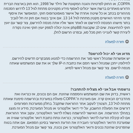
COPPA, או החוק לפרטיות והגנה המקוונת של הילד של 1998, הוא חוק בארצות הברית
הדורש מאתרים ברשת אשר יכולים לאסוף מידע מקטינים מתחת לגיל 13 לדרוש הסכמה
מההורים בכתב או כל שיטה אחרת של אישור מאפוטרופוס חוקי, המאפשר את איסוף
פרטי הזיהוי האישיים מקטין מתחת לגיל 14 13. אם אינך בטוח אם חוק זה חל לגביך
בתור מישהו המנסה להירשם או לאתר אשר אליו אתה מנסה להירשם, צור קשר עם יועץ
חוקי להתיעצות. שים לב שקבוצת phpBB אינה יכולה לספק יעוץ חוקי ואינה נקודה
ליצירת קשר לענייני חוק מכל סוג, ובפרט הרשום להלן.
חזרה למעלה
מדוע אני לא יכול להרשם?
יש אפשרות שמנהל ראשי סגר את ההרשמה כדי למנוע ממבקרים חדשים להירשם.
לחילופין ייתכן שמנהל ראשי חסם את כתובת ה-IP שלך או את שם המשתמש שאתה
מנסה לרשום. צור קשר עם מנהל ראשי לסיוע.
חזרה למעלה
נרשמתי אבל אני לא מצליח להתחבר!
ראשית, בדוק את שם המשתמש והססמה שהזנת. אם הם נכונים, אז כנראה ואת
מהדברים הבאים קרה. אם מערכת ה־COPPA פועלת במערכת ובהרשמה סימנת שאתה
מתחת לגיל 13, תצטרך לעקוב אחר ההוראות שתקבל. בחלק ממערכות הפורומים
דורשים את הפעלת החשבון, על ידי דואר אלקטרוני או מנהל המערכת; מידע זה מוצג
במהלך ההרשמה. אם האישור להרשמה נשלח לדואר האלקטרוני, עקוב אחר ההוראות.
אם לא קיבלת הודעה לדואר האלקטרוני, כנראה ונתת כתובת דואר אלקטרוני שגויה או
שמערכת הדואר האלקטרוני העבירה את הודעת האישור בסינון הספאם. אם אתה בטוח
שהפרטים שהזנת נכונים ודואר האלקטרוני אכן נכונה, צור קשר עם מנהל המערכת.