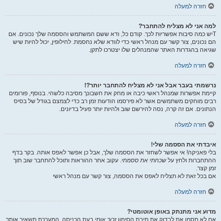
חזרה למעלה
למה אני לא מצליח להתחבר?
Tיש כמה סיבות אפשריות לכך. קודם כל, ודא ששם המשתמש והססמה שלך נכונים. אם
הם נכונים, צור קשר עם מנהל ראשי כדי לוודא שלא נחסמת. לחילופין, יכול להיות שיש
שגיאה בהגדרות האתר שהמנהלים שלו יצטרכו לתקן.
חזרה למעלה
נרשמתי בעבר אבל אני לא מצליח להתחבר יותר?!
קיימת אפשרות שמנהל ראשי כיבה או מחק את חשבונך מסיבה כלשהי. בנוסף, פורומים
רבים מוחקים משתמשים אשר לא פירסמו הודעות זמן רב כדי לצמצם בגודל של בסיס
הנתונים. אם זה קרה, נסה להירשם שוב ולהיות יותר פעיל בדיונים.
חזרה למעלה
איבדתי את הססמה שלי!
בלי פאניקה! אי אפשר לשחזר את הססמה שלך, אבל כן אפשר לאפס אותה. בקר בדף
ההתחברות ולחץ על
שכחתי את ססמתי
. עקוב אחר ההוראות ותוכל להתחבר שוב תוך
זמן קצר.
אם בכל זאת לא תצליח לאפס את הססמה, צור קשר עם מנהל ראשי
חזרה למעלה
מדוע אני מתנתק באופן אוטומטי?
אם לא תסמן את לבדוק את תיבת הסימון
זכור אותי
בעת הכניסה, המערכת תשאיר אותך