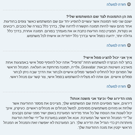
חזרה למעלה
מה הן התמונות לצד שם המשתמש שלי?
ישנם שני סוגי תמונות אשר עשויים להופיע יחד עם שם המשתמש כאשר צופים בהודעות.
אחד מהם עשוי להיות תמונה הקשורה לדרגה שלך, בדרך כלל בצורה של כוכבים, ריבועים
או נקודות, המציין כמה הודעות כתבת או את מעמדך בפורום. תמונה אחרת, בדרך כלל
גדולה יותר, ידועה כסמל אישי ובדרך כלל ייחודית או אישית לכל משתמש.
חזרה למעלה
איך אני יכול להציג סמל אישי?
בתוך לוח הבקרה למשתמש תחת "פרופיל" אתה יכול להוסיף סמל אישי באמצעות אחת
מארבע השיטות הבאות: Gravatar, גלריה, תמונה מרוחקת או העלאה. המנהל הראשי
של הפורום יכול להחליט לאפשר סמלים אישיים ולבחור את הדרך שבה ניתן לבחור
סמלים אישיים. אם אתה לא מצליח להשתמש בסמל אישי, צור קשר עם מנהל ראשי.
חזרה למעלה
מהו הדירוג שלי וכיצד אני משנה אותו?
דירוגים, אשר מופיעים תחת שם המשתמש שלך, מציינים את מספר ההודעות אשר
שלחת או מזהים משתמשים מסוימים, למשל מנהלים או מנהלים ראשיים. כעיקרון, אינך
יכול לשנות את הנוסח של כל אחד מדירוגי המערכת באופן ישיר מפני שהם נקבעים
על־ידי המנהל הראשי של המערכת. אנא אל תפגע במערכת על־ידי שליחת הודעות
מיותרות רק כדי הגדיל את הדירוג שלך. רוב המערכות לא יאפשרו זאת והמנהל או המנהל
הראשי יקטין את מונה ההודעות שלך.