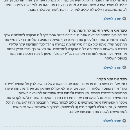
נשלחה להודעה תגובה. הוא לא יופיע אם מנהל או מנהל ראשי ערך את ההודעה, אך הם
יכולים להשאיר הערה אשר מסבירה מדוע הם ערכו את ההודעה לפי ראות עיניהם. שים
לב שמשתמשים רגילים לא יכולים למחוק הודעה לאחר שקיבלה תגובה.
חזרה למעלה
כיצד אני מוסיף חתימה להודעות שלי?
כדי להוסיף חתימה להודעה אתה חייב קודם ליצור אחת דרך לוח הבקרה למשתמש שלך.
לאחר שנוצרה, אתה יכול לסמן את התיבה
צרף חתימה
בטופס השליחה כדי להוסיף את
החתימה שלך. אתה יכול גם להוסיף חתימה כברירת מחדל לכל ההודעות שלך על־ידי
בחירת האפשרות המתאימה בלוח הבקרה למשתמש. אם תעשה כך, תוכל עדיין למנוע
מהחתימה להתווסף להודעות מסוימות על־ידי ביטול הסימון לתיבת הוספת החתימה
בטופס השליחה.
חזרה למעלה
כיצד אני יוצר סקר?
בזמן שליחת נושא חדש או עריכת ההודעה הראשונה של הנושא, לחץ על התווית “יצירת
סקר” תחת טופס השליחה הראשי. אם אתה לא יכול לראות אותה, אין לך את ההרשאות
המתאימות ליצירת סקרים. הזן כותרת ולפחות שתי אפשרויות להצבעה בשדות
המתאימים וודא שכל אפשרות בשורה נפרדת בתיבת הטקסט. אתה יכול גם לקבוע את
מספר האפשרויות אשר משתמשים יכולים לבחור במשך ההצבעה תחת “אפשרויות לכל
משתמש”, זמן הגבלה לסקר בימים (0 לצמיתות) ולבסוף האפשרות אשר מאפשרת
למשתמשים לשנות את ההצבעות שלהם.
חזרה למעלה