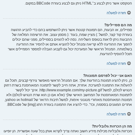
הטקסט אשר ניתן לבצע ב־HTML ניתן גם לבצע בעזרת BBCode במקום.
חזרה למעלה
מה הם סמיילים?
סמיילים, או הבעות, הם תמונות קטנות אשר ניתן להשתמש בהם כדי להביע הרגשה
בעזרת קוד קצר, למשל :) מציין שמח, בעוד :( מסמן עצוב. את הרשימה המלאה של
ההבעות ניתן לראות בטופס השליחה. נסה לא להגזים בסמיילים, מפני שהם יכולים
להפוך את ההודעה ללא קריאה ומנהל יכול להוציא אותם או להסיר את ההודעה
בשלמותה. המנהל הראשי של המערכת יכול גם לקבוע הגבלה למספר הסמיילים אשר
תוכל להוסיף להודעות.
חזרה למעלה
האם אני יכול לפרסם תמונות?
כן, ניתן להציג תמונות בהודעות שלך. אם המנהל הראשי מאפשר צירוף קבצים, תוכל גם
להעלות את התמונה למערכת. אחרת, אתה חייב לקשר לתמונה המאוחסנת בשרת רחוק
הנגיש לכולם, למשל http://www.example.com/my-picture.gif. אינך יכול לקשר
לתמונות המאוחסנות על המחשב האישי שלך (אלא אם כן הוא שרת הנגיש לכולם) ולא
תמונות המאוחסנות מאחורי מנגנוני אימות, למשל תיבות הדואר של hotmail או yahoo,
אתרים המוגנים בססמה, וכד'. כדי להציג את התמונה בעזרת התג [img] של BBCode.
חזרה למעלה
מה הן הכרזות גלובליות?
הכרזות גלובליות מכילות מידע חשוב ואתה צריך לקרוא אותן בכל שעה אפשרית. הן יופיעו