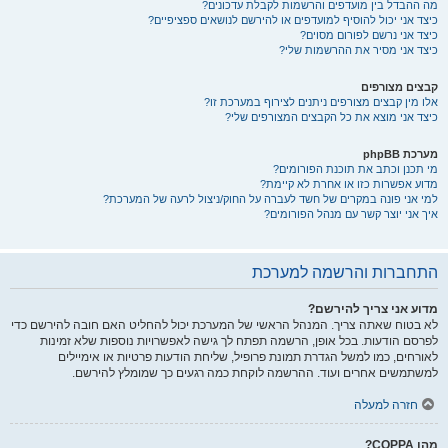
מה ההבדל בין מועדפים והרשמות לקבלת עדכונים?
כיצד אני יכול להוסיף למועדפים או להירשם לנושאים ספציפיים?
כיצד אני נרשם לפורום מסוים?
כיצד אני מסיר את ההרשמות שלי?
קבצים מצורפים
אלו מין קבצים מצורפים ניתנים לצירוף במערכת זו?
כיצד אני מוצא את כל הקבצים המצורפים שלי?
מערכת phpBB
מי תכנן וכתב את תוכנת הפורומים?
מדוע אפשרות כזו או אחרת לא קיימת?
למי אני פונה במקרים של חשד לעברה על החוק/ניצול לרעה של המערכת?
איך אני יוצר קשר עם מנהל הפורומים?
התחברות והרשמה למערכת
מדוע אני צריך להירשם?
לא בטוח שאתה צריך. המנהל הראשי של המערכת יכול להחליט האם חובה להירשם כדי
לפרסם הודעות. בכל אופן, הרשמה תפתח לך גישה לאפשרויות נוספות שלא זמינות
לאורחים, כמו למשל הגדרת תמונת פרופיל, שליחת הודעות פרטיות או אימיילים
למשתמשים אחרים ועוד. ההרשמה לוקחת כמה רגעים כך שמומלץ להירשם.
חזרה למעלה
מהו COPPA?