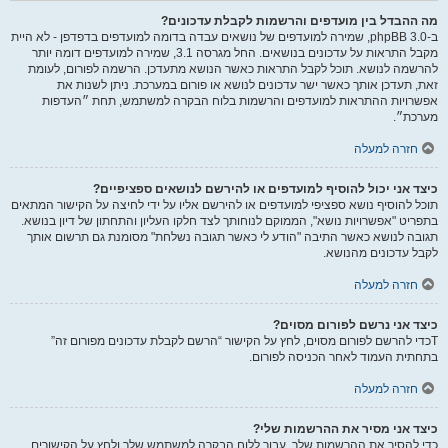
מה ההבדל בין מועדפים והרשמות לקבלת עדכונים?
ב-phpBB 3.0, שמירה למועדפים של נושאים עבדה בדומה למועדפים בדפדפן - לא היית
מקבל התראות על עדכונים בנושאים. החל מגרסה 3.1, שמירה למועדפים דומה יותר
להרשמה לנושא. תוכל לקבל התראות כאשר הנושא מתעדכן. הרשמה לפורום, לעומת
זאת, תעדכן אותך כאשר ישר עדכונים לנושא או פורום במערכת. ניתן לשנות את
אפשרויות ההתראות למועדפים והרשמות בלוח הבקרה למשתמש, תחת ״העדפות
מערכת״.
חזרה למעלה
כיצד אני יכול להוסיף למועדפים או להירשם לנושאים ספציפיים?
תוכל להוסיף נושא ספציפי למועדפים או להירשם אליו על ידי לחיצה על הקישור המתאים
בתפריט "אפשרויות נושא", הממוקם לנוחותך לצד חלקו העליון והתחתון של דיון בנושא.
תגובה לנושא כאשר התיבה "הודע לי כאשר תגובה נשלחת" מסומנת גם תרשום אותך
לקבל עדכונים מהנושא.
חזרה למעלה
כיצד אני נרשם לפורום מסוים?
Tכדי להרשם לפורום מסוים, לחץ על הקישור “הרשם לקבלת עדכונים מפורום זה”
בתחתית העמוד לאחר הכניסה לפורום.
חזרה למעלה
כיצד אני מסיר את ההרשמות שלי?
כדי להסיר את ההרשמות שלך, עבור ללוח הבקרה למשתמש שלך ולחץ על הקישורים