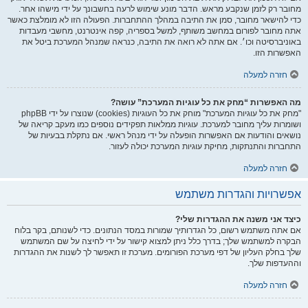
מחובר רק לזמן שנקבע מראש. הדבר מונע שימוש לרעה בחשבונך על ידי מישהו אחר.
כדי להישאר מחובר, סמן את התיבה במהלך ההתחברות. הפעולה הזו לא מומלצת כאשר
אתה מחובר לפורום במחשב משותף, למשל בספריה, קפה אינטרנט, מחשבי מעבדות
באוניברסיטה וכו׳. אם אתה לא רואה את התיבה, כנראה שמנהל המערכת ביטל את
האפשרות הזו.
חזרה למעלה
מה האפשרות “מחק את כל עוגיות המערכת” עושה?
"מחק את כל עוגיות המערכת" מוחק את כל העוגיות (cookies) שנוצרו על ידי phpBB
ושומרות עליך מחובר למערכת. עוגיות ממלאות תפקידים נוספים כמו מעקב קריאה של
נושאים והודעות אם האפשרות הופעלה על ידי מנהל ראשי. אם נתקלת בבעיות של
התחברות והתנתקות, מחיקת עוגיות המערכת יכולה לעזור.
חזרה למעלה
אפשרויות והגדרות משתמש
כיצד אני משנה את ההגדרות שלי?
אם אתה משתמש רשום, כל הגדרותיך שמורות במסד הנתונים. כדי לשנותם, בקר בלוח
הבקרה למשתמש שלך; בדרך כלל ניתן למצוא קישור על ידי לחיצה על שם המשתמש
שלך בחלק העליון של דפי מערכת הפורומים. מערכת זו תאפשר לך לשנות את ההגדרות
וההעדפות שלך.
חזרה למעלה