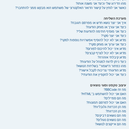
מהו הדירוג שלי וכיצד אני משנה אותו?
כאשר אני לוחץ על קישור הדואר האלקטרוני של משתמש הוא מבקש ממני להתחבר?
מערכת השליחה
איך אני יוצר נושא חדש או מפרסם תגובה?
כיצד אני עורך או מוחק הודעה?
כיצד אני מוסיף חתימה להודעות שלי?
כיצד אני יוצר סקר?
מדוע אני לא יכול להוסיף אפשרויות נוספות לסקר?
כיצד אני ערוך או מוחק סקר?
מדוע איני יכול להיכנס לפורום?
מדוע אני לא יכול לצרף קבצים?
מדוע קיבלתי אזהרה?
כיצד ניתן לדווח למנהל על הודעות?
מהו כפתור ה“שמור” בשליחת הנושא?
מדוע הודעותיי צריכות לקבל אישור?
כיצד אני יכול להקפיץ את הודעתי?
עיצוב טקסט וסוגי נושאים
מה זה BBCode?
האם אני יכול להשתמש ב־HTML?
מה הם סמיילים?
האם אני יכול לפרסם תמונות?
מה הן הכרזות גלובליות?
מה הן הכרזות?
מה הם נושאים דביקים?
מה הם נושאים נעולים?
מה הם אייקונים לנושא?