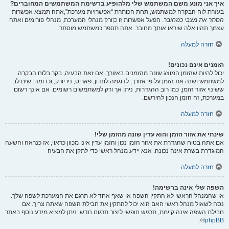
איך אני מונע משם המשתמש שלי מלהופיע ברשימת המשתמשים המחוברים?
בעזרת לוח הבקרה למשתמש, תחת הכותרת “אפשרויות מערכת”,אתה תמצא אפשרות
הסתר את מצבי כמחובר
. הפעל אפשרות זו
כן
ורק מנהלי המערכת, מנהלי פורומים ואתה
עצמך תהיו אלה שיראו אותך מחובר. אתה תספר כמשתמש מוסתר.
חזרה למעלה
הזמנים אינם נכונים!
יכול להיות שהזמן המוצג שונה מהזמנים באזורך. אם זאת הבעיה, בקר בלוח הבקרה
למשתמש ושנה את הזמן על פי אזורך, לדוגמה לונדון, פאריס, ניו יורק, וכדומה. שים לב
ששינוי אזור הזמן, כמו רוב ההגדרות, ניתן אך ורק למשתמשים רשומים. אם אינך רשום
במערכת, זה הזמן הנכון להירשם.
חזרה למעלה
שינתי את אזור הזמן והוא עדין שונה מהזמן שלי!
אם אתה בטוח שהגדרת את אזור הזמן נכון והזמן עדין אינו מכוון כראוי, אז כנראה והשעה
המוגדרת בשרת אינה נכונה. אנא יידע מנהל ראשי כדי לתקן את הבעיה
חזרה למעלה
השפה שלי אינה ברשימה!
או שהמנהל הראשי לא התקין השפה או שאף אחד לא תרגם את המערכת לשפה שלך.
נסה לשאול מנהל ראשי האם הוא יכול להתקין את חבילת השפה שאתה צריך. אם
חבילת השפה אינה קיימת, תרגיש חופשי ליצור תרגום חדש. ניתן למצוא מידע נוסף באתר
®.
phpBB