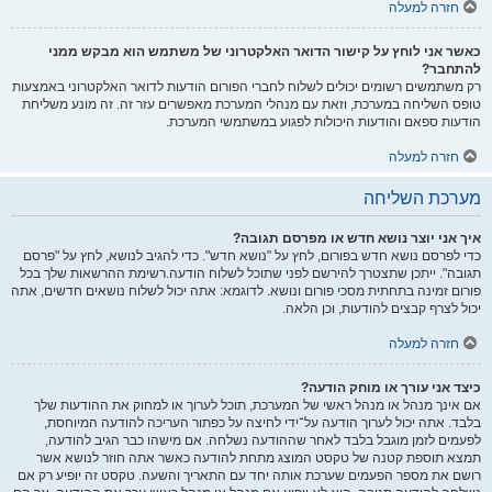
חזרה למעלה
כאשר אני לוחץ על קישור הדואר האלקטרוני של משתמש הוא מבקש ממני
להתחבר?
רק משתמשים רשומים יכולים לשלוח לחברי הפורום הודעות לדואר האלקטרוני באמצעות
טופס השליחה במערכת, וזאת עם מנהלי המערכת מאפשרים עזר זה. זה מונע משליחת
הודעות ספאם והודעות היכולות לפגוע במשתמשי המערכת.
חזרה למעלה
מערכת השליחה
איך אני יוצר נושא חדש או מפרסם תגובה?
כדי לפרסם נושא חדש בפורום, לחץ על "נושא חדש". כדי להגיב לנושא, לחץ על "פרסם
תגובה". ייתכן שתצטרך להירשם לפני שתוכל לשלוח הודעה.רשימת ההרשאות שלך בכל
פורום זמינה בתחתית מסכי פורום ונושא. לדוגמא: אתה יכול לשלוח נושאים חדשים, אתה
יכול לצרף קבצים להודעות, וכן הלאה.
חזרה למעלה
כיצד אני עורך או מוחק הודעה?
אם אינך מנהל או מנהל ראשי של המערכת, תוכל לערוך או למחוק את ההודעות שלך
בלבד. אתה יכול לערוך הודעה על־ידי לחיצה על כפתור העריכה להודעה המיוחסת,
לפעמים לזמן מוגבל בלבד לאחר שההודעה נשלחה. אם מישהו כבר הגיב להודעה,
תמצא תוספת קטנה של טקסט המוצג מתחת להודעה כאשר אתה חוזר לנושא אשר
רושם את מספר הפעמים שערכת אותה יחד עם התאריך והשעה. טקסט זה יופיע רק אם