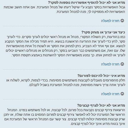
מדוע אני לא יכול להוסיף אפשרויות נוספות לסקר?
גבול האפשרויות בסקר נקבע ע"י שיקול דעתו של מנהל המערכת. אם אתה חושב שכמות
האפשרויות לא מספיקה לך, פנה למנהל המערכת.
חזרה למעלה
כיצד אני ערוך או מוחק סקר?
כמו בהודעות, רק השולח המקורי, מנהל או מנהל ראשי יכולים לערוך סקרים. כדי לערוך
סקר, לחץ כדי לערוך את ההודעה הראשונה בנושא. היא תמיד מכילה את הסקר הנקבע
לנושא. אם אף אחד לא הצביע, ניתן למחוק את הסקר או לשנות כל אחת מהאפשרויות
שלו. עם זאת, אם משתמשים כבר הצביעו בסקר, רק מנהלים או מנהלים ראשיים יכולים
לערוך או למחוק אותו. כך נמנע מאפשרויות הסקר להשתנות באמצע תקופת הסקר.
חזרה למעלה
מדוע איני יכול להיכנס לפורום?
חלק מהפורומים מוגבלים לקבוצות משתמשים מסוימות. בכדי לצפות, לקרוא, לשלוח או
לערוך אתה צריך גישות מסוימות, פנה למנהל המערכת בשביל לקבלם.
חזרה למעלה
מדוע אני לא יכול לצרף קבצים?
הרשאות צירוף קבצים נקבעות בכל פורום, לכל קבוצה, או לכל משתמש בפרט. המנהל
הראשי של המערכת יכול לא לאפשר צירוף קבצים לפורום המסוים בו אתה שולח, או יתכן
שרק קבוצות מסוימות יכולות לצרף קבצים. צור קשר עם המנהל הראשי של המערכת אם
אינך בטוח מדוע אינך יכול לצרף קבצים.