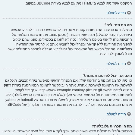
הטקסט אשר ניתן לבצע ב־HTML ניתן גם לבצע בעזרת BBCode במקום.
חזרה למעלה
מה הם סמיילים?
סמיילים, או הבעות, הם תמונות קטנות אשר ניתן להשתמש בהם כדי להביע הרגשה
בעזרת קוד קצר, למשל :) מציין שמח, בעוד :( מסמן עצוב. את הרשימה המלאה של
ההבעות ניתן לראות בטופס השליחה. נסה לא להגזים בסמיילים, מפני שהם יכולים
להפוך את ההודעה ללא קריאה ומנהל יכול להוציא אותם או להסיר את ההודעה
בשלמותה. המנהל הראשי של המערכת יכול גם לקבוע הגבלה למספר הסמיילים אשר
תוכל להוסיף להודעות.
חזרה למעלה
האם אני יכול לפרסם תמונות?
כן, ניתן להציג תמונות בהודעות שלך. אם המנהל הראשי מאפשר צירוף קבצים, תוכל גם
להעלות את התמונה למערכת. אחרת, אתה חייב לקשר לתמונה המאוחסנת בשרת רחוק
הנגיש לכולם, למשל http://www.example.com/my-picture.gif. אינך יכול לקשר
לתמונות המאוחסנות על המחשב האישי שלך (אלא אם כן הוא שרת הנגיש לכולם) ולא
תמונות המאוחסנות מאחורי מנגנוני אימות, למשל תיבות הדואר של hotmail או yahoo,
אתרים המוגנים בססמה, וכד'. כדי להציג את התמונה בעזרת התג [img] של BBCode.
חזרה למעלה
מה הן הכרזות גלובליות?
הכרזות גלובליות מכילות מידע חשוב ואתה צריך לקרוא אותן בכל שעה אפשרית. הן יופיעו