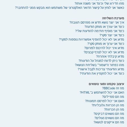
מהו הדירוג שלי וכיצד אני משנה אותו?
כאשר אני לוחץ על קישור הדואר האלקטרוני של משתמש הוא מבקש ממני להתחבר?
מערכת השליחה
איך אני יוצר נושא חדש או מפרסם תגובה?
כיצד אני עורך או מוחק הודעה?
כיצד אני מוסיף חתימה להודעות שלי?
כיצד אני יוצר סקר?
מדוע אני לא יכול להוסיף אפשרויות נוספות לסקר?
כיצד אני ערוך או מוחק סקר?
מדוע איני יכול להיכנס לפורום?
מדוע אני לא יכול לצרף קבצים?
מדוע קיבלתי אזהרה?
כיצד ניתן לדווח למנהל על הודעות?
מהו כפתור ה“שמור” בשליחת הנושא?
מדוע הודעותיי צריכות לקבל אישור?
כיצד אני יכול להקפיץ את הודעתי?
עיצוב טקסט וסוגי נושאים
מה זה BBCode?
האם אני יכול להשתמש ב־HTML?
מה הם סמיילים?
האם אני יכול לפרסם תמונות?
מה הן הכרזות גלובליות?
מה הן הכרזות?
מה הם נושאים דביקים?
מה הם נושאים נעולים?
מה הם אייקונים לנושא?