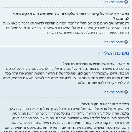
חזרה למעלה
כאשר אני לוחץ על קישור הדואר האלקטרוני של משתמש הוא מבקש ממני
להתחבר?
רק משתמשים רשומים יכולים לשלוח לחברי הפורום הודעות לדואר האלקטרוני באמצעות
טופס השליחה במערכת, וזאת עם מנהלי המערכת מאפשרים עזר זה. זה מונע משליחת
הודעות ספאם והודעות היכולות לפגוע במשתמשי המערכת.
חזרה למעלה
מערכת השליחה
איך אני יוצר נושא חדש או מפרסם תגובה?
כדי לפרסם נושא חדש בפורום, לחץ על "נושא חדש". כדי להגיב לנושא, לחץ על "פרסם
תגובה". ייתכן שתצטרך להירשם לפני שתוכל לשלוח הודעה.רשימת ההרשאות שלך בכל
פורום זמינה בתחתית מסכי פורום ונושא. לדוגמא: אתה יכול לשלוח נושאים חדשים, אתה
יכול לצרף קבצים להודעות, וכן הלאה.
חזרה למעלה
כיצד אני עורך או מוחק הודעה?
אם אינך מנהל או מנהל ראשי של המערכת, תוכל לערוך או למחוק את ההודעות שלך
בלבד. אתה יכול לערוך הודעה על־ידי לחיצה על כפתור העריכה להודעה המיוחסת,
לפעמים לזמן מוגבל בלבד לאחר שההודעה נשלחה. אם מישהו כבר הגיב להודעה,
תמצא תוספת קטנה של טקסט המוצג מתחת להודעה כאשר אתה חוזר לנושא אשר
רושם את מספר הפעמים שערכת אותה יחד עם התאריך והשעה. טקסט זה יופיע רק אם