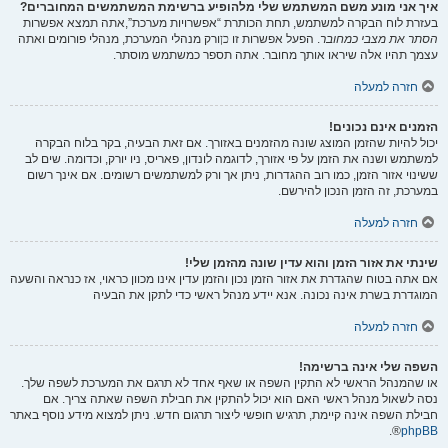
איך אני מונע משם המשתמש שלי מלהופיע ברשימת המשתמשים המחוברים?
בעזרת לוח הבקרה למשתמש, תחת הכותרת “אפשרויות מערכת”,אתה תמצא אפשרות
הסתר את מצבי כמחובר
. הפעל אפשרות זו
כן
ורק מנהלי המערכת, מנהלי פורומים ואתה
עצמך תהיו אלה שיראו אותך מחובר. אתה תספר כמשתמש מוסתר.
חזרה למעלה
הזמנים אינם נכונים!
יכול להיות שהזמן המוצג שונה מהזמנים באזורך. אם זאת הבעיה, בקר בלוח הבקרה
למשתמש ושנה את הזמן על פי אזורך, לדוגמה לונדון, פאריס, ניו יורק, וכדומה. שים לב
ששינוי אזור הזמן, כמו רוב ההגדרות, ניתן אך ורק למשתמשים רשומים. אם אינך רשום
במערכת, זה הזמן הנכון להירשם.
חזרה למעלה
שינתי את אזור הזמן והוא עדין שונה מהזמן שלי!
אם אתה בטוח שהגדרת את אזור הזמן נכון והזמן עדין אינו מכוון כראוי, אז כנראה והשעה
המוגדרת בשרת אינה נכונה. אנא יידע מנהל ראשי כדי לתקן את הבעיה
חזרה למעלה
השפה שלי אינה ברשימה!
או שהמנהל הראשי לא התקין השפה או שאף אחד לא תרגם את המערכת לשפה שלך.
נסה לשאול מנהל ראשי האם הוא יכול להתקין את חבילת השפה שאתה צריך. אם
חבילת השפה אינה קיימת, תרגיש חופשי ליצור תרגום חדש. ניתן למצוא מידע נוסף באתר
®.
phpBB