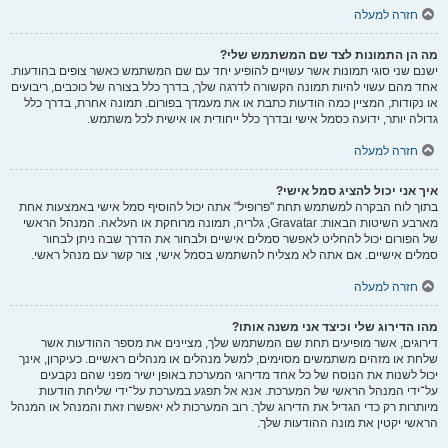
חזרה למעלה
מה הן התמונות לצד שם המשתמש שלי?
ישנם שני סוגי תמונות אשר עשויים להופיע יחד עם שם המשתמש כאשר צופים בהודעות.
אחד מהם עשוי להיות תמונה הקשורה לדרגה שלך, בדרך כלל בצורה של כוכבים, ריבועים
או נקודות, המציין כמה הודעות כתבת או את מעמדך בפורום. תמונה אחרת, בדרך כלל
גדולה יותר, ידועה כסמל אישי ובדרך כלל ייחודית או אישית לכל משתמש.
חזרה למעלה
איך אני יכול להציג סמל אישי?
בתוך לוח הבקרה למשתמש תחת "פרופיל" אתה יכול להוסיף סמל אישי באמצעות אחת
מארבע השיטות הבאות: Gravatar, גלריה, תמונה מרוחקת או העלאה. המנהל הראשי
של הפורום יכול להחליט לאפשר סמלים אישיים ולבחור את הדרך שבה ניתן לבחור
סמלים אישיים. אם אתה לא מצליח להשתמש בסמל אישי, צור קשר עם מנהל ראשי.
חזרה למעלה
מהו הדירוג שלי וכיצד אני משנה אותו?
דירוגים, אשר מופיעים תחת שם המשתמש שלך, מציינים את מספר ההודעות אשר
שלחת או מזהים משתמשים מסוימים, למשל מנהלים או מנהלים ראשיים. כעיקרון, אינך
יכול לשנות את הנוסח של כל אחד מדירוגי המערכת באופן ישיר מפני שהם נקבעים
על־ידי המנהל הראשי של המערכת. אנא אל תפגע במערכת על־ידי שליחת הודעות
מיותרות רק כדי הגדיל את הדירוג שלך. רוב המערכות לא יאפשרו זאת והמנהל או המנהל
הראשי יקטין את מונה ההודעות שלך.