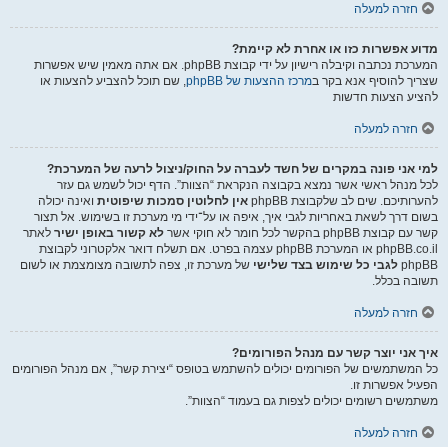
חזרה למעלה
מדוע אפשרות כזו או אחרת לא קיימת?
המערכת נכתבה וקיבלה רישיון על ידי קבוצת phpBB. אם אתה מאמין שיש אפשרות
שצריך להוסיף אנא בקר ב
מרכז ההצעות של phpBB
, שם תוכל להצביע להצעות או
להציע הצעות חדשות
חזרה למעלה
למי אני פונה במקרים של חשד לעברה על החוק/ניצול לרעה של המערכת?
לכל מנהל ראשי אשר נמצא בקבוצה הנקראת “הצוות”. הדף יכול לשמש גם עזר
להערותיכם. שים לב שלקבוצת phpBB
אין לחלוטין סמכות שיפוטית
ואינה יכולה
בשום דרך לשאת באחריות לגבי איך, איפה או על־ידי מי מערכת זו בשימוש. אל תצור
קשר עם קבוצת phpBB בהקשר לכל חומר לא חוקי אשר
לא קשור באופן ישיר
לאתר
phpBB.co.il או המערכת phpBB עצמה בפרט. אם תשלח דואר אלקטרוני לקבוצת
phpBB
לגבי כל שימוש בצד שלישי
של מערכת זו, צפה לתשובה מצומצמת או לשום
תשובה בכלל.
חזרה למעלה
איך אני יוצר קשר עם מנהל הפורומים?
כל המשתמשים של הפורומים יכולים להשתמש בטופס “יצירת קשר”, אם מנהל הפורומים
הפעיל אפשרות זו.
משתמשים רשומים יכולים לצפות גם בעמוד “הצוות”.
חזרה למעלה