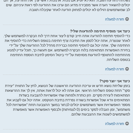
נשלחה להודעה תגובה. הוא לא יופיע אם מנהל או מנהל ראשי ערך את ההודעה, אך הם
יכולים להשאיר הערה אשר מסבירה מדוע הם ערכו את ההודעה לפי ראות עיניהם. שים
לב שמשתמשים רגילים לא יכולים למחוק הודעה לאחר שקיבלה תגובה.
חזרה למעלה
כיצד אני מוסיף חתימה להודעות שלי?
כדי להוסיף חתימה להודעה אתה חייב קודם ליצור אחת דרך לוח הבקרה למשתמש שלך.
לאחר שנוצרה, אתה יכול לסמן את התיבה
צרף חתימה
בטופס השליחה כדי להוסיף את
החתימה שלך. אתה יכול גם להוסיף חתימה כברירת מחדל לכל ההודעות שלך על־ידי
בחירת האפשרות המתאימה בלוח הבקרה למשתמש. אם תעשה כך, תוכל עדיין למנוע
מהחתימה להתווסף להודעות מסוימות על־ידי ביטול הסימון לתיבת הוספת החתימה
בטופס השליחה.
חזרה למעלה
כיצד אני יוצר סקר?
בזמן שליחת נושא חדש או עריכת ההודעה הראשונה של הנושא, לחץ על התווית “יצירת
סקר” תחת טופס השליחה הראשי. אם אתה לא יכול לראות אותה, אין לך את ההרשאות
המתאימות ליצירת סקרים. הזן כותרת ולפחות שתי אפשרויות להצבעה בשדות
המתאימים וודא שכל אפשרות בשורה נפרדת בתיבת הטקסט. אתה יכול גם לקבוע את
מספר האפשרויות אשר משתמשים יכולים לבחור במשך ההצבעה תחת “אפשרויות לכל
משתמש”, זמן הגבלה לסקר בימים (0 לצמיתות) ולבסוף האפשרות אשר מאפשרת
למשתמשים לשנות את ההצבעות שלהם.
חזרה למעלה