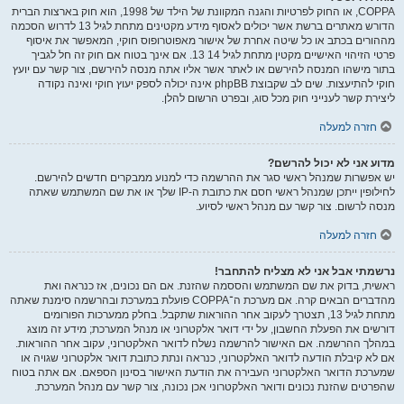
COPPA, או החוק לפרטיות והגנה המקוונת של הילד של 1998, הוא חוק בארצות הברית
הדורש מאתרים ברשת אשר יכולים לאסוף מידע מקטינים מתחת לגיל 13 לדרוש הסכמה
מההורים בכתב או כל שיטה אחרת של אישור מאפוטרופוס חוקי, המאפשר את איסוף
פרטי הזיהוי האישיים מקטין מתחת לגיל 14 13. אם אינך בטוח אם חוק זה חל לגביך
בתור מישהו המנסה להירשם או לאתר אשר אליו אתה מנסה להירשם, צור קשר עם יועץ
חוקי להתיעצות. שים לב שקבוצת phpBB אינה יכולה לספק יעוץ חוקי ואינה נקודה
ליצירת קשר לענייני חוק מכל סוג, ובפרט הרשום להלן.
חזרה למעלה
מדוע אני לא יכול להרשם?
יש אפשרות שמנהל ראשי סגר את ההרשמה כדי למנוע ממבקרים חדשים להירשם.
לחילופין ייתכן שמנהל ראשי חסם את כתובת ה-IP שלך או את שם המשתמש שאתה
מנסה לרשום. צור קשר עם מנהל ראשי לסיוע.
חזרה למעלה
נרשמתי אבל אני לא מצליח להתחבר!
ראשית, בדוק את שם המשתמש והססמה שהזנת. אם הם נכונים, אז כנראה ואת
מהדברים הבאים קרה. אם מערכת ה־COPPA פועלת במערכת ובהרשמה סימנת שאתה
מתחת לגיל 13, תצטרך לעקוב אחר ההוראות שתקבל. בחלק ממערכות הפורומים
דורשים את הפעלת החשבון, על ידי דואר אלקטרוני או מנהל המערכת; מידע זה מוצג
במהלך ההרשמה. אם האישור להרשמה נשלח לדואר האלקטרוני, עקוב אחר ההוראות.
אם לא קיבלת הודעה לדואר האלקטרוני, כנראה ונתת כתובת דואר אלקטרוני שגויה או
שמערכת הדואר האלקטרוני העבירה את הודעת האישור בסינון הספאם. אם אתה בטוח
שהפרטים שהזנת נכונים ודואר האלקטרוני אכן נכונה, צור קשר עם מנהל המערכת.