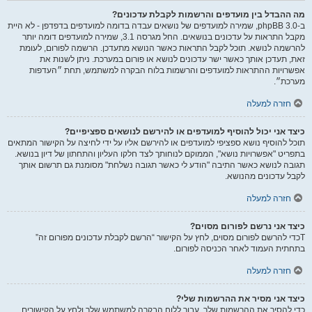
מה ההבדל בין מועדפים והרשמות לקבלת עדכונים?
ב-phpBB 3.0, שמירה למועדפים של נושאים עבדה בדומה למועדפים בדפדפן - לא היית
מקבל התראות על עדכונים בנושאים. החל מגרסה 3.1, שמירה למועדפים דומה יותר
להרשמה לנושא. תוכל לקבל התראות כאשר הנושא מתעדכן. הרשמה לפורום, לעומת
זאת, תעדכן אותך כאשר ישר עדכונים לנושא או פורום במערכת. ניתן לשנות את
אפשרויות ההתראות למועדפים והרשמות בלוח הבקרה למשתמש, תחת ״העדפות
מערכת״.
חזרה למעלה
כיצד אני יכול להוסיף למועדפים או להירשם לנושאים ספציפיים?
תוכל להוסיף נושא ספציפי למועדפים או להירשם אליו על ידי לחיצה על הקישור המתאים
בתפריט "אפשרויות נושא", הממוקם לנוחותך לצד חלקו העליון והתחתון של דיון בנושא.
תגובה לנושא כאשר התיבה "הודע לי כאשר תגובה נשלחת" מסומנת גם תרשום אותך
לקבל עדכונים מהנושא.
חזרה למעלה
כיצד אני נרשם לפורום מסוים?
Tכדי להרשם לפורום מסוים, לחץ על הקישור “הרשם לקבלת עדכונים מפורום זה”
בתחתית העמוד לאחר הכניסה לפורום.
חזרה למעלה
כיצד אני מסיר את ההרשמות שלי?
כדי להסיר את ההרשמות שלך, עבור ללוח הבקרה למשתמש שלך ולחץ על הקישורים