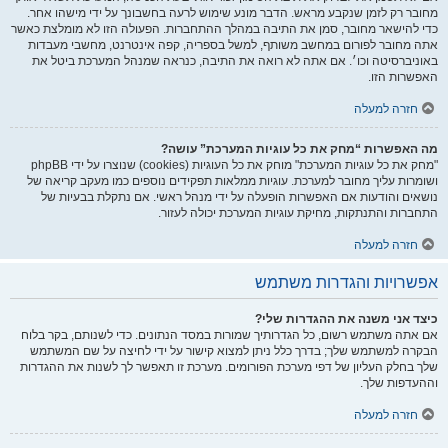
מחובר רק לזמן שנקבע מראש. הדבר מונע שימוש לרעה בחשבונך על ידי מישהו אחר.
כדי להישאר מחובר, סמן את התיבה במהלך ההתחברות. הפעולה הזו לא מומלצת כאשר
אתה מחובר לפורום במחשב משותף, למשל בספריה, קפה אינטרנט, מחשבי מעבדות
באוניברסיטה וכו׳. אם אתה לא רואה את התיבה, כנראה שמנהל המערכת ביטל את
האפשרות הזו.
חזרה למעלה
מה האפשרות “מחק את כל עוגיות המערכת” עושה?
"מחק את כל עוגיות המערכת" מוחק את כל העוגיות (cookies) שנוצרו על ידי phpBB
ושומרות עליך מחובר למערכת. עוגיות ממלאות תפקידים נוספים כמו מעקב קריאה של
נושאים והודעות אם האפשרות הופעלה על ידי מנהל ראשי. אם נתקלת בבעיות של
התחברות והתנתקות, מחיקת עוגיות המערכת יכולה לעזור.
חזרה למעלה
אפשרויות והגדרות משתמש
כיצד אני משנה את ההגדרות שלי?
אם אתה משתמש רשום, כל הגדרותיך שמורות במסד הנתונים. כדי לשנותם, בקר בלוח
הבקרה למשתמש שלך; בדרך כלל ניתן למצוא קישור על ידי לחיצה על שם המשתמש
שלך בחלק העליון של דפי מערכת הפורומים. מערכת זו תאפשר לך לשנות את ההגדרות
וההעדפות שלך.
חזרה למעלה