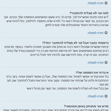
חזרה למעלה
למה אני לא מצליח להתחבר?
Tיש כמה סיבות אפשריות לכך. קודם כל, ודא ששם המשתמש והססמה שלך נכונים. אם
הם נכונים, צור קשר עם מנהל ראשי כדי לוודא שלא נחסמת. לחילופין, יכול להיות שיש
שגיאה בהגדרות האתר שהמנהלים שלו יצטרכו לתקן.
חזרה למעלה
נרשמתי בעבר אבל אני לא מצליח להתחבר יותר?!
קיימת אפשרות שמנהל ראשי כיבה או מחק את חשבונך מסיבה כלשהי. בנוסף, פורומים
רבים מוחקים משתמשים אשר לא פירסמו הודעות זמן רב כדי לצמצם בגודל של בסיס
הנתונים. אם זה קרה, נסה להירשם שוב ולהיות יותר פעיל בדיונים.
חזרה למעלה
איבדתי את הססמה שלי!
בלי פאניקה! אי אפשר לשחזר את הססמה שלך, אבל כן אפשר לאפס אותה. בקר בדף
ההתחברות ולחץ על
שכחתי את ססמתי
. עקוב אחר ההוראות ותוכל להתחבר שוב תוך
זמן קצר.
אם בכל זאת לא תצליח לאפס את הססמה, צור קשר עם מנהל ראשי
חזרה למעלה
מדוע אני מתנתק באופן אוטומטי?
אם לא תסמן את לבדוק את תיבת הסימון
זכור אותי
בעת הכניסה, המערכת תשאיר אותך