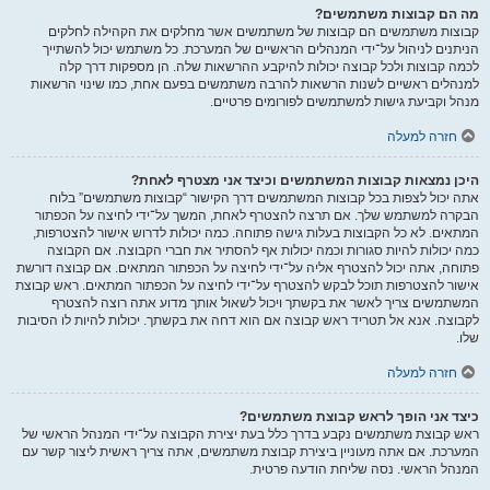
מה הם קבוצות משתמשים?
קבוצות משתמשים הם קבוצות של משתמשים אשר מחלקים את הקהילה לחלקים
הניתנים לניהול על־ידי המנהלים הראשיים של המערכת. כל משתמש יכול להשתייך
לכמה קבוצות ולכל קבוצה יכולות להיקבע ההרשאות שלה. הן מספקות דרך קלה
למנהלים ראשיים לשנות הרשאות להרבה משתמשים בפעם אחת, כמו שינוי הרשאות
מנהל וקביעת גישות למשתמשים לפורומים פרטיים.
חזרה למעלה
היכן נמצאות קבוצות המשתמשים וכיצד אני מצטרף לאחת?
אתה יכול לצפות בכל קבוצות המשתמשים דרך הקישור “קבוצות משתמשים” בלוח
הבקרה למשתמש שלך. אם תרצה להצטרף לאחת, המשך על־ידי לחיצה על הכפתור
המתאים. לא כל הקבוצות בעלות גישה פתוחה. כמה יכולות לדרוש אישור להצטרפות,
כמה יכולות להיות סגורות וכמה יכולות אף להסתיר את חברי הקבוצה. אם הקבוצה
פתוחה, אתה יכול להצטרף אליה על־ידי לחיצה על הכפתור המתאים. אם קבוצה דורשת
אישור להצטרפות תוכל לבקש להצטרף על־ידי לחיצה על הכפתור המתאים. ראש קבוצת
המשתמשים צריך לאשר את בקשתך ויכול לשאול אותך מדוע אתה רוצה להצטרף
לקבוצה. אנא אל תטריד ראש קבוצה אם הוא דחה את בקשתך. יכולות להיות לו הסיבות
שלו.
חזרה למעלה
כיצד אני הופך לראש קבוצת משתמשים?
ראש קבוצת משתמשים נקבע בדרך כלל בעת יצירת הקבוצה על־ידי המנהל הראשי של
המערכת. אם אתה מעוניין ביצירת קבוצת משתמשים, אתה צריך ראשית ליצור קשר עם
המנהל הראשי. נסה שליחת הודעה פרטית.