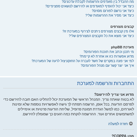
מה ההבדל בין מועדפים והרשמות לקבלת עדכונים?
כיצד אני יכול להוסיף למועדפים או להירשם לנושאים ספציפיים?
כיצד אני נרשם לפורום מסוים?
כיצד אני מסיר את ההרשמות שלי?
קבצים מצורפים
אלו מין קבצים מצורפים ניתנים לצירוף במערכת זו?
כיצד אני מוצא את כל הקבצים המצורפים שלי?
מערכת phpBB
מי תכנן וכתב את תוכנת הפורומים?
מדוע אפשרות כזו או אחרת לא קיימת?
למי אני פונה במקרים של חשד לעברה על החוק/ניצול לרעה של המערכת?
איך אני יוצר קשר עם מנהל הפורומים?
התחברות והרשמה למערכת
מדוע אני צריך להירשם?
לא בטוח שאתה צריך. המנהל הראשי של המערכת יכול להחליט האם חובה להירשם כדי
לפרסם הודעות. בכל אופן, הרשמה תפתח לך גישה לאפשרויות נוספות שלא זמינות
לאורחים, כמו למשל הגדרת תמונת פרופיל, שליחת הודעות פרטיות או אימיילים
למשתמשים אחרים ועוד. ההרשמה לוקחת כמה רגעים כך שמומלץ להירשם.
חזרה למעלה
מהו COPPA?