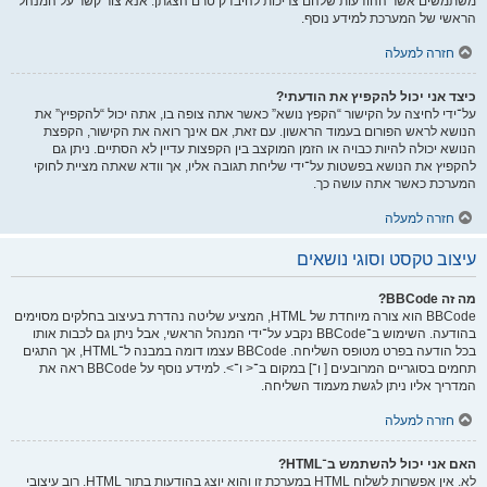
משתמשים אשר ההודעות שלהם צריכות להיבדק טרם הצגתן. אנא צור קשר על המנהל
הראשי של המערכת למידע נוסף.
חזרה למעלה
כיצד אני יכול להקפיץ את הודעתי?
על־ידי לחיצה על הקישור “הקפץ נושא” כאשר אתה צופה בו, אתה יכול “להקפיץ” את
הנושא לראש הפורום בעמוד הראשון. עם זאת, אם אינך רואה את הקישור, הקפצת
הנושא יכולה להיות כבויה או הזמן המוקצב בין הקפצות עדיין לא הסתיים. ניתן גם
להקפיץ את הנושא בפשטות על־ידי שליחת תגובה אליו, אך וודא שאתה מציית לחוקי
המערכת כאשר אתה עושה כך.
חזרה למעלה
עיצוב טקסט וסוגי נושאים
מה זה BBCode?
BBCode הוא צורה מיוחדת של HTML, המציע שליטה נהדרת בעיצוב בחלקים מסוימים
בהודעה. השימוש ב־BBCode נקבע על־ידי המנהל הראשי, אבל ניתן גם לכבות אותו
בכל הודעה בפרט מטופס השליחה. BBCode עצמו דומה במבנה ל־HTML, אך התגים
תחמים בסוגריים המרובעים [ ו־] במקום ב־< ו־>. למידע נוסף על BBCode ראה את
המדריך אליו ניתן לגשת מעמוד השליחה.
חזרה למעלה
האם אני יכול להשתמש ב־HTML?
לא. אין אפשרות לשלוח HTML במערכת זו והוא יוצג בהודעות בתור HTML. רוב עיצובי