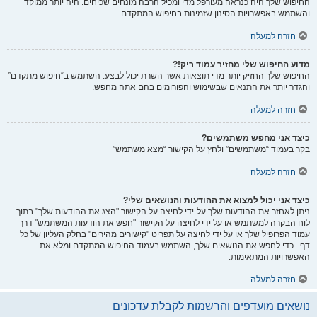
החיפוש שלך היה כנראה מעורפל מדי ומכיל הרבה מונחים שכיחים. היה יותר ממוקד
והשתמש באפשרויות הסינון שזמינות בחיפוש המתקדם.
חזרה למעלה
מדוע החיפוש שלי מחזיר עמוד ריק!?
החיפוש שלך החזיק יותר מדי תוצאות אשר השרת יכול לבצע. השתמש ב“חיפוש מתקדם”
והגדר יותר את התנאים שבשימוש והפורומים בהם אתה מחפש.
חזרה למעלה
כיצד אני מחפש משתמשים?
בקר בעמוד “משתמשים” ולחץ על הקישור “מצא משתמש”
חזרה למעלה
כיצד אני יכול למצוא את ההודעות והנושאים שלי?
ניתן לאחזר את ההודעות שלך על-ידי לחיצה על הקישור "הצג את ההודעות שלך" בתוך
לוח הבקרה למשתמש או על ידי לחיצה על הקישור "חפש את הודעות המשתמש" דרך
עמוד הפרופיל שלך או על ידי לחיצה על תפריט "קישורים מהירים" בחלק העליון של כל
דף. כדי לחפש את הנושאים שלך, השתמש בעמוד החיפוש המתקדם ומלא את
האפשרויות המתאימות.
חזרה למעלה
נושאים מועדפים והרשמות לקבלת עדכונים