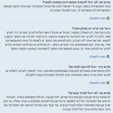
מדוע אני לא יכול להוסיף אפשרויות נוספות לסקר?
גבול האפשרויות בסקר נקבע ע"י שיקול דעתו של מנהל המערכת. אם אתה חושב שכמות
האפשרויות לא מספיקה לך, פנה למנהל המערכת.
חזרה למעלה
כיצד אני ערוך או מוחק סקר?
כמו בהודעות, רק השולח המקורי, מנהל או מנהל ראשי יכולים לערוך סקרים. כדי לערוך
סקר, לחץ כדי לערוך את ההודעה הראשונה בנושא. היא תמיד מכילה את הסקר הנקבע
לנושא. אם אף אחד לא הצביע, ניתן למחוק את הסקר או לשנות כל אחת מהאפשרויות
שלו. עם זאת, אם משתמשים כבר הצביעו בסקר, רק מנהלים או מנהלים ראשיים יכולים
לערוך או למחוק אותו. כך נמנע מאפשרויות הסקר להשתנות באמצע תקופת הסקר.
חזרה למעלה
מדוע איני יכול להיכנס לפורום?
חלק מהפורומים מוגבלים לקבוצות משתמשים מסוימות. בכדי לצפות, לקרוא, לשלוח או
לערוך אתה צריך גישות מסוימות, פנה למנהל המערכת בשביל לקבלם.
חזרה למעלה
מדוע אני לא יכול לצרף קבצים?
הרשאות צירוף קבצים נקבעות בכל פורום, לכל קבוצה, או לכל משתמש בפרט. המנהל
הראשי של המערכת יכול לא לאפשר צירוף קבצים לפורום המסוים בו אתה שולח, או יתכן
שרק קבוצות מסוימות יכולות לצרף קבצים. צור קשר עם המנהל הראשי של המערכת אם
אינך בטוח מדוע אינך יכול לצרף קבצים.