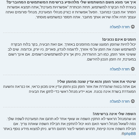
איך אני מונע משם המשתמש שלי מלהופיע ברשימת המשתמשים המחוברים?
בעזרת לוח הבקרה למשתמש, תחת הכותרת “אפשרויות מערכת”,אתה תמצא אפשרות
הסתר את מצבי כמחובר
. הפעל אפשרות זו
כן
ורק מנהלי המערכת, מנהלי פורומים ואתה
עצמך תהיו אלה שיראו אותך מחובר. אתה תספר כמשתמש מוסתר.
חזרה למעלה
הזמנים אינם נכונים!
יכול להיות שהזמן המוצג שונה מהזמנים באזורך. אם זאת הבעיה, בקר בלוח הבקרה
למשתמש ושנה את הזמן על פי אזורך, לדוגמה לונדון, פאריס, ניו יורק, וכדומה. שים לב
ששינוי אזור הזמן, כמו רוב ההגדרות, ניתן אך ורק למשתמשים רשומים. אם אינך רשום
במערכת, זה הזמן הנכון להירשם.
חזרה למעלה
שינתי את אזור הזמן והוא עדין שונה מהזמן שלי!
אם אתה בטוח שהגדרת את אזור הזמן נכון והזמן עדין אינו מכוון כראוי, אז כנראה והשעה
המוגדרת בשרת אינה נכונה. אנא יידע מנהל ראשי כדי לתקן את הבעיה
חזרה למעלה
השפה שלי אינה ברשימה!
או שהמנהל הראשי לא התקין השפה או שאף אחד לא תרגם את המערכת לשפה שלך.
נסה לשאול מנהל ראשי האם הוא יכול להתקין את חבילת השפה שאתה צריך. אם
חבילת השפה אינה קיימת, תרגיש חופשי ליצור תרגום חדש. ניתן למצוא מידע נוסף באתר
®.
phpBB