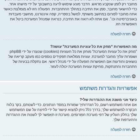
מחובר רק לזמן שנקבע מראש. הדבר מונע שימוש לרעה בחשבונך על ידי מישהו אחר.
כדי להישאר מחובר, סמן את התיבה במהלך ההתחברות. הפעולה הזו לא מומלצת כאשר
אתה מחובר לפורום במחשב משותף, למשל בספריה, קפה אינטרנט, מחשבי מעבדות
באוניברסיטה וכו׳. אם אתה לא רואה את התיבה, כנראה שמנהל המערכת ביטל את
האפשרות הזו.
חזרה למעלה
מה האפשרות “מחק את כל עוגיות המערכת” עושה?
"מחק את כל עוגיות המערכת" מוחק את כל העוגיות (cookies) שנוצרו על ידי phpBB
ושומרות עליך מחובר למערכת. עוגיות ממלאות תפקידים נוספים כמו מעקב קריאה של
נושאים והודעות אם האפשרות הופעלה על ידי מנהל ראשי. אם נתקלת בבעיות של
התחברות והתנתקות, מחיקת עוגיות המערכת יכולה לעזור.
חזרה למעלה
אפשרויות והגדרות משתמש
כיצד אני משנה את ההגדרות שלי?
אם אתה משתמש רשום, כל הגדרותיך שמורות במסד הנתונים. כדי לשנותם, בקר בלוח
הבקרה למשתמש שלך; בדרך כלל ניתן למצוא קישור על ידי לחיצה על שם המשתמש
שלך בחלק העליון של דפי מערכת הפורומים. מערכת זו תאפשר לך לשנות את ההגדרות
וההעדפות שלך.
חזרה למעלה