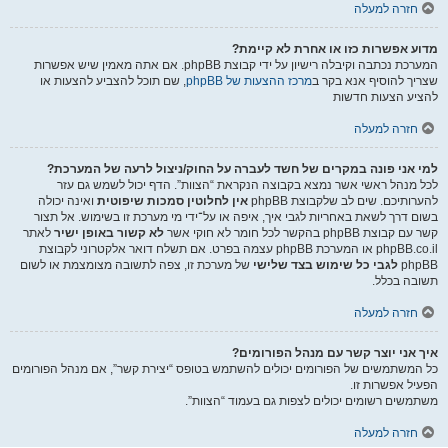
חזרה למעלה
מדוע אפשרות כזו או אחרת לא קיימת?
המערכת נכתבה וקיבלה רישיון על ידי קבוצת phpBB. אם אתה מאמין שיש אפשרות
שצריך להוסיף אנא בקר ב
מרכז ההצעות של phpBB
, שם תוכל להצביע להצעות או
להציע הצעות חדשות
חזרה למעלה
למי אני פונה במקרים של חשד לעברה על החוק/ניצול לרעה של המערכת?
לכל מנהל ראשי אשר נמצא בקבוצה הנקראת “הצוות”. הדף יכול לשמש גם עזר
להערותיכם. שים לב שלקבוצת phpBB
אין לחלוטין סמכות שיפוטית
ואינה יכולה
בשום דרך לשאת באחריות לגבי איך, איפה או על־ידי מי מערכת זו בשימוש. אל תצור
קשר עם קבוצת phpBB בהקשר לכל חומר לא חוקי אשר
לא קשור באופן ישיר
לאתר
phpBB.co.il או המערכת phpBB עצמה בפרט. אם תשלח דואר אלקטרוני לקבוצת
phpBB
לגבי כל שימוש בצד שלישי
של מערכת זו, צפה לתשובה מצומצמת או לשום
תשובה בכלל.
חזרה למעלה
איך אני יוצר קשר עם מנהל הפורומים?
כל המשתמשים של הפורומים יכולים להשתמש בטופס “יצירת קשר”, אם מנהל הפורומים
הפעיל אפשרות זו.
משתמשים רשומים יכולים לצפות גם בעמוד “הצוות”.
חזרה למעלה