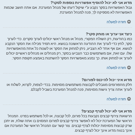
מדוע אני לא יכול להוסיף אפשרויות נוספות לסקר?
גבול האפשרויות בסקר נקבע ע"י שיקול דעתו של מנהל המערכת. אם אתה חושב שכמות
האפשרויות לא מספיקה לך, פנה למנהל המערכת.
חזרה למעלה
כיצד אני ערוך או מוחק סקר?
כמו בהודעות, רק השולח המקורי, מנהל או מנהל ראשי יכולים לערוך סקרים. כדי לערוך
סקר, לחץ כדי לערוך את ההודעה הראשונה בנושא. היא תמיד מכילה את הסקר הנקבע
לנושא. אם אף אחד לא הצביע, ניתן למחוק את הסקר או לשנות כל אחת מהאפשרויות
שלו. עם זאת, אם משתמשים כבר הצביעו בסקר, רק מנהלים או מנהלים ראשיים יכולים
לערוך או למחוק אותו. כך נמנע מאפשרויות הסקר להשתנות באמצע תקופת הסקר.
חזרה למעלה
מדוע איני יכול להיכנס לפורום?
חלק מהפורומים מוגבלים לקבוצות משתמשים מסוימות. בכדי לצפות, לקרוא, לשלוח או
לערוך אתה צריך גישות מסוימות, פנה למנהל המערכת בשביל לקבלם.
חזרה למעלה
מדוע אני לא יכול לצרף קבצים?
הרשאות צירוף קבצים נקבעות בכל פורום, לכל קבוצה, או לכל משתמש בפרט. המנהל
הראשי של המערכת יכול לא לאפשר צירוף קבצים לפורום המסוים בו אתה שולח, או יתכן
שרק קבוצות מסוימות יכולות לצרף קבצים. צור קשר עם המנהל הראשי של המערכת אם
אינך בטוח מדוע אינך יכול לצרף קבצים.