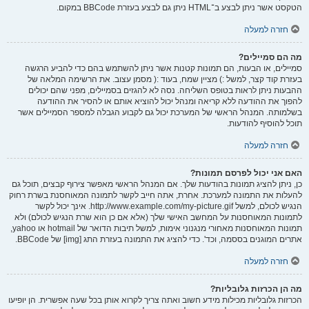
הטקסט אשר ניתן לבצע ב־HTML ניתן גם לבצע בעזרת BBCode במקום.
חזרה למעלה
מה הם סמיילים?
סמיילים, או הבעות, הם תמונות קטנות אשר ניתן להשתמש בהם כדי להביע הרגשה
בעזרת קוד קצר, למשל :) מציין שמח, בעוד :( מסמן עצוב. את הרשימה המלאה של
ההבעות ניתן לראות בטופס השליחה. נסה לא להגזים בסמיילים, מפני שהם יכולים
להפוך את ההודעה ללא קריאה ומנהל יכול להוציא אותם או להסיר את ההודעה
בשלמותה. המנהל הראשי של המערכת יכול גם לקבוע הגבלה למספר הסמיילים אשר
תוכל להוסיף להודעות.
חזרה למעלה
האם אני יכול לפרסם תמונות?
כן, ניתן להציג תמונות בהודעות שלך. אם המנהל הראשי מאפשר צירוף קבצים, תוכל גם
להעלות את התמונה למערכת. אחרת, אתה חייב לקשר לתמונה המאוחסנת בשרת רחוק
הנגיש לכולם, למשל http://www.example.com/my-picture.gif. אינך יכול לקשר
לתמונות המאוחסנות על המחשב האישי שלך (אלא אם כן הוא שרת הנגיש לכולם) ולא
תמונות המאוחסנות מאחורי מנגנוני אימות, למשל תיבות הדואר של hotmail או yahoo,
אתרים המוגנים בססמה, וכד'. כדי להציג את התמונה בעזרת התג [img] של BBCode.
חזרה למעלה
מה הן הכרזות גלובליות?
הכרזות גלובליות מכילות מידע חשוב ואתה צריך לקרוא אותן בכל שעה אפשרית. הן יופיעו