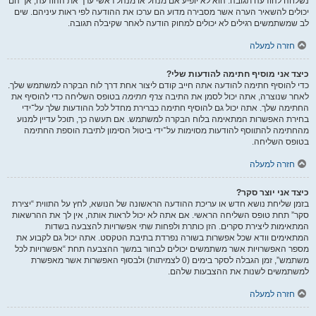
נשלחה להודעה תגובה. הוא לא יופיע אם מנהל או מנהל ראשי ערך את ההודעה, אך הם
יכולים להשאיר הערה אשר מסבירה מדוע הם ערכו את ההודעה לפי ראות עיניהם. שים
לב שמשתמשים רגילים לא יכולים למחוק הודעה לאחר שקיבלה תגובה.
חזרה למעלה
כיצד אני מוסיף חתימה להודעות שלי?
כדי להוסיף חתימה להודעה אתה חייב קודם ליצור אחת דרך לוח הבקרה למשתמש שלך.
לאחר שנוצרה, אתה יכול לסמן את התיבה
צרף חתימה
בטופס השליחה כדי להוסיף את
החתימה שלך. אתה יכול גם להוסיף חתימה כברירת מחדל לכל ההודעות שלך על־ידי
בחירת האפשרות המתאימה בלוח הבקרה למשתמש. אם תעשה כך, תוכל עדיין למנוע
מהחתימה להתווסף להודעות מסוימות על־ידי ביטול הסימון לתיבת הוספת החתימה
בטופס השליחה.
חזרה למעלה
כיצד אני יוצר סקר?
בזמן שליחת נושא חדש או עריכת ההודעה הראשונה של הנושא, לחץ על התווית “יצירת
סקר” תחת טופס השליחה הראשי. אם אתה לא יכול לראות אותה, אין לך את ההרשאות
המתאימות ליצירת סקרים. הזן כותרת ולפחות שתי אפשרויות להצבעה בשדות
המתאימים וודא שכל אפשרות בשורה נפרדת בתיבת הטקסט. אתה יכול גם לקבוע את
מספר האפשרויות אשר משתמשים יכולים לבחור במשך ההצבעה תחת “אפשרויות לכל
משתמש”, זמן הגבלה לסקר בימים (0 לצמיתות) ולבסוף האפשרות אשר מאפשרת
למשתמשים לשנות את ההצבעות שלהם.
חזרה למעלה