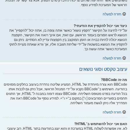
משתמשים אשר ההודעות שלהם צריכות להיבדק טרם הצגתן. אנא צור קשר על המנהל
הראשי של המערכת למידע נוסף.
חזרה למעלה
כיצד אני יכול להקפיץ את הודעתי?
על־ידי לחיצה על הקישור “הקפץ נושא” כאשר אתה צופה בו, אתה יכול “להקפיץ” את
הנושא לראש הפורום בעמוד הראשון. עם זאת, אם אינך רואה את הקישור, הקפצת
הנושא יכולה להיות כבויה או הזמן המוקצב בין הקפצות עדיין לא הסתיים. ניתן גם
להקפיץ את הנושא בפשטות על־ידי שליחת תגובה אליו, אך וודא שאתה מציית לחוקי
המערכת כאשר אתה עושה כך.
חזרה למעלה
עיצוב טקסט וסוגי נושאים
מה זה BBCode?
BBCode הוא צורה מיוחדת של HTML, המציע שליטה נהדרת בעיצוב בחלקים מסוימים
בהודעה. השימוש ב־BBCode נקבע על־ידי המנהל הראשי, אבל ניתן גם לכבות אותו
בכל הודעה בפרט מטופס השליחה. BBCode עצמו דומה במבנה ל־HTML, אך התגים
תחמים בסוגריים המרובעים [ ו־] במקום ב־< ו־>. למידע נוסף על BBCode ראה את
המדריך אליו ניתן לגשת מעמוד השליחה.
חזרה למעלה
האם אני יכול להשתמש ב־HTML?
לא. אין אפשרות לשלוח HTML במערכת זו והוא יוצג בהודעות בתור HTML. רוב עיצובי