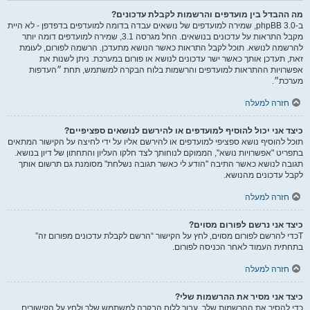
מה ההבדל בין מועדפים והרשמות לקבלת עדכונים?
ב-phpBB 3.0, שמירה למועדפים של נושאים עבדה בדומה למועדפים בדפדפן - לא היית
מקבל התראות על עדכונים בנושאים. החל מגרסה 3.1, שמירה למועדפים דומה יותר
להרשמה לנושא. תוכל לקבל התראות כאשר הנושא מתעדכן. הרשמה לפורום, לעומת
זאת, תעדכן אותך כאשר ישר עדכונים לנושא או פורום במערכת. ניתן לשנות את
אפשרויות ההתראות למועדפים והרשמות בלוח הבקרה למשתמש, תחת ״העדפות
מערכת״.
חזרה למעלה
כיצד אני יכול להוסיף למועדפים או להירשם לנושאים ספציפיים?
תוכל להוסיף נושא ספציפי למועדפים או להירשם אליו על ידי לחיצה על הקישור המתאים
בתפריט "אפשרויות נושא", הממוקם לנוחותך לצד חלקו העליון והתחתון של דיון בנושא.
תגובה לנושא כאשר התיבה "הודע לי כאשר תגובה נשלחת" מסומנת גם תרשום אותך
לקבל עדכונים מהנושא.
חזרה למעלה
כיצד אני נרשם לפורום מסוים?
Tכדי להרשם לפורום מסוים, לחץ על הקישור “הרשם לקבלת עדכונים מפורום זה”
בתחתית העמוד לאחר הכניסה לפורום.
חזרה למעלה
כיצד אני מסיר את ההרשמות שלי?
כדי להסיר את ההרשמות שלך, עבור ללוח הבקרה למשתמש שלך ולחץ על הקישורים