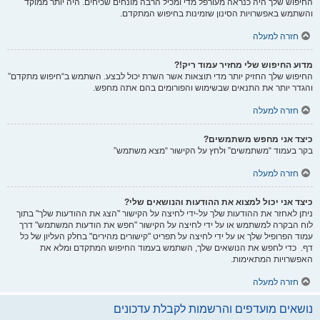
החיפוש שלך היה כנראה מעורפל מדי ומכיל הרבה מונחים שכיחים. היה יותר ממוקד
והשתמש באפשרויות הסינון שזמינות בחיפוש המתקדם.
חזרה למעלה
מדוע החיפוש שלי מחזיר עמוד ריק!?
החיפוש שלך החזיק יותר מדי תוצאות אשר השרת יכול לבצע. השתמש ב“חיפוש מתקדם”
והגדר יותר את התנאים שבשימוש והפורומים בהם אתה מחפש.
חזרה למעלה
כיצד אני מחפש משתמשים?
בקר בעמוד “משתמשים” ולחץ על הקישור “מצא משתמש”
חזרה למעלה
כיצד אני יכול למצוא את ההודעות והנושאים שלי?
ניתן לאחזר את ההודעות שלך על-ידי לחיצה על הקישור "הצג את ההודעות שלך" בתוך
לוח הבקרה למשתמש או על ידי לחיצה על הקישור "חפש את הודעות המשתמש" דרך
עמוד הפרופיל שלך או על ידי לחיצה על תפריט "קישורים מהירים" בחלק העליון של כל
דף. כדי לחפש את הנושאים שלך, השתמש בעמוד החיפוש המתקדם ומלא את
האפשרויות המתאימות.
חזרה למעלה
נושאים מועדפים והרשמות לקבלת עדכונים