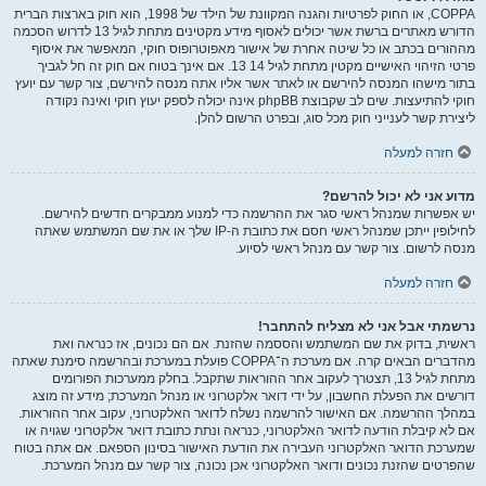
COPPA, או החוק לפרטיות והגנה המקוונת של הילד של 1998, הוא חוק בארצות הברית
הדורש מאתרים ברשת אשר יכולים לאסוף מידע מקטינים מתחת לגיל 13 לדרוש הסכמה
מההורים בכתב או כל שיטה אחרת של אישור מאפוטרופוס חוקי, המאפשר את איסוף
פרטי הזיהוי האישיים מקטין מתחת לגיל 14 13. אם אינך בטוח אם חוק זה חל לגביך
בתור מישהו המנסה להירשם או לאתר אשר אליו אתה מנסה להירשם, צור קשר עם יועץ
חוקי להתיעצות. שים לב שקבוצת phpBB אינה יכולה לספק יעוץ חוקי ואינה נקודה
ליצירת קשר לענייני חוק מכל סוג, ובפרט הרשום להלן.
חזרה למעלה
מדוע אני לא יכול להרשם?
יש אפשרות שמנהל ראשי סגר את ההרשמה כדי למנוע ממבקרים חדשים להירשם.
לחילופין ייתכן שמנהל ראשי חסם את כתובת ה-IP שלך או את שם המשתמש שאתה
מנסה לרשום. צור קשר עם מנהל ראשי לסיוע.
חזרה למעלה
נרשמתי אבל אני לא מצליח להתחבר!
ראשית, בדוק את שם המשתמש והססמה שהזנת. אם הם נכונים, אז כנראה ואת
מהדברים הבאים קרה. אם מערכת ה־COPPA פועלת במערכת ובהרשמה סימנת שאתה
מתחת לגיל 13, תצטרך לעקוב אחר ההוראות שתקבל. בחלק ממערכות הפורומים
דורשים את הפעלת החשבון, על ידי דואר אלקטרוני או מנהל המערכת; מידע זה מוצג
במהלך ההרשמה. אם האישור להרשמה נשלח לדואר האלקטרוני, עקוב אחר ההוראות.
אם לא קיבלת הודעה לדואר האלקטרוני, כנראה ונתת כתובת דואר אלקטרוני שגויה או
שמערכת הדואר האלקטרוני העבירה את הודעת האישור בסינון הספאם. אם אתה בטוח
שהפרטים שהזנת נכונים ודואר האלקטרוני אכן נכונה, צור קשר עם מנהל המערכת.