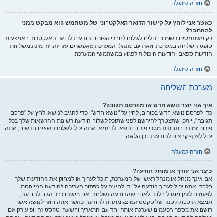
חזרה למעלה
כאשר אני לוחץ על קישור הדואר האלקטרוני של משתמש הוא מבקש ממני
להתחבר?
רק משתמשים רשומים יכולים לשלוח לחברי הפורום הודעות לדואר האלקטרוני באמצעות
טופס השליחה במערכת, וזאת עם מנהלי המערכת מאפשרים עזר זה. זה מונע משליחת
הודעות ספאם והודעות היכולות לפגוע במשתמשי המערכת.
חזרה למעלה
מערכת השליחה
איך אני יוצר נושא חדש או מפרסם תגובה?
כדי לפרסם נושא חדש בפורום, לחץ על "נושא חדש". כדי להגיב לנושא, לחץ על "פרסם
תגובה". ייתכן שתצטרך להירשם לפני שתוכל לשלוח הודעה.רשימת ההרשאות שלך בכל
פורום זמינה בתחתית מסכי פורום ונושא. לדוגמא: אתה יכול לשלוח נושאים חדשים, אתה
יכול לצרף קבצים להודעות, וכן הלאה.
חזרה למעלה
כיצד אני עורך או מוחק הודעה?
אם אינך מנהל או מנהל ראשי של המערכת, תוכל לערוך או למחוק את ההודעות שלך
בלבד. אתה יכול לערוך הודעה על־ידי לחיצה על כפתור העריכה להודעה המיוחסת,
לפעמים לזמן מוגבל בלבד לאחר שההודעה נשלחה. אם מישהו כבר הגיב להודעה,
תמצא תוספת קטנה של טקסט המוצג מתחת להודעה כאשר אתה חוזר לנושא אשר
רושם את מספר הפעמים שערכת אותה יחד עם התאריך והשעה. טקסט זה יופיע רק אם