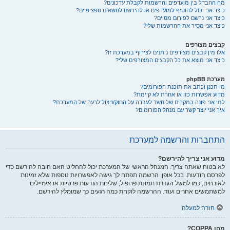
מה ההבדל בין מועדפים והרשמות לקבלת עדכונים?
כיצד אני יכול להוסיף למועדפים או להירשם לנושאים ספציפיים?
כיצד אני נרשם לפורום מסוים?
כיצד אני מסיר את ההרשמות שלי?
קבצים מצורפים
אלו מין קבצים מצורפים ניתנים לצירוף במערכת זו?
כיצד אני מוצא את כל הקבצים המצורפים שלי?
מערכת phpBB
מי תכנן וכתב את תוכנת הפורומים?
מדוע אפשרות כזו או אחרת לא קיימת?
למי אני פונה במקרים של חשד לעברה על החוק/ניצול לרעה של המערכת?
איך אני יוצר קשר עם מנהל הפורומים?
התחברות והרשמה למערכת
מדוע אני צריך להירשם?
לא בטוח שאתה צריך. המנהל הראשי של המערכת יכול להחליט האם חובה להירשם כדי
לפרסם הודעות. בכל אופן, הרשמה תפתח לך גישה לאפשרויות נוספות שלא זמינות
לאורחים, כמו למשל הגדרת תמונת פרופיל, שליחת הודעות פרטיות או אימיילים
למשתמשים אחרים ועוד. ההרשמה לוקחת כמה רגעים כך שמומלץ להירשם.
חזרה למעלה
מהו COPPA?