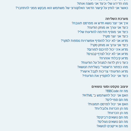
מהו הדירוג שלי וכיצד אני משנה אותו?
כאשר אני לוחץ על קישור הדואר האלקטרוני של משתמש הוא מבקש ממני להתחבר?
מערכת השליחה
איך אני יוצר נושא חדש או מפרסם תגובה?
כיצד אני עורך או מוחק הודעה?
כיצד אני מוסיף חתימה להודעות שלי?
כיצד אני יוצר סקר?
מדוע אני לא יכול להוסיף אפשרויות נוספות לסקר?
כיצד אני ערוך או מוחק סקר?
מדוע איני יכול להיכנס לפורום?
מדוע אני לא יכול לצרף קבצים?
מדוע קיבלתי אזהרה?
כיצד ניתן לדווח למנהל על הודעות?
מהו כפתור ה“שמור” בשליחת הנושא?
מדוע הודעותיי צריכות לקבל אישור?
כיצד אני יכול להקפיץ את הודעתי?
עיצוב טקסט וסוגי נושאים
מה זה BBCode?
האם אני יכול להשתמש ב־HTML?
מה הם סמיילים?
האם אני יכול לפרסם תמונות?
מה הן הכרזות גלובליות?
מה הן הכרזות?
מה הם נושאים דביקים?
מה הם נושאים נעולים?
מה הם אייקונים לנושא?