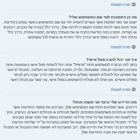
חזרה למעלה
מה הן התמונות לצד שם המשתמש שלי?
ישנם שני סוגי תמונות אשר עשויים להופיע יחד עם שם המשתמש כאשר צופים בהודעות.
אחד מהם עשוי להיות תמונה הקשורה לדרגה שלך, בדרך כלל בצורה של כוכבים, ריבועים
או נקודות, המציין כמה הודעות כתבת או את מעמדך בפורום. תמונה אחרת, בדרך כלל
גדולה יותר, ידועה כסמל אישי ובדרך כלל ייחודית או אישית לכל משתמש.
חזרה למעלה
איך אני יכול להציג סמל אישי?
בתוך לוח הבקרה למשתמש תחת "פרופיל" אתה יכול להוסיף סמל אישי באמצעות אחת
מארבע השיטות הבאות: Gravatar, גלריה, תמונה מרוחקת או העלאה. המנהל הראשי
של הפורום יכול להחליט לאפשר סמלים אישיים ולבחור את הדרך שבה ניתן לבחור
סמלים אישיים. אם אתה לא מצליח להשתמש בסמל אישי, צור קשר עם מנהל ראשי.
חזרה למעלה
מהו הדירוג שלי וכיצד אני משנה אותו?
דירוגים, אשר מופיעים תחת שם המשתמש שלך, מציינים את מספר ההודעות אשר
שלחת או מזהים משתמשים מסוימים, למשל מנהלים או מנהלים ראשיים. כעיקרון, אינך
יכול לשנות את הנוסח של כל אחד מדירוגי המערכת באופן ישיר מפני שהם נקבעים
על־ידי המנהל הראשי של המערכת. אנא אל תפגע במערכת על־ידי שליחת הודעות
מיותרות רק כדי הגדיל את הדירוג שלך. רוב המערכות לא יאפשרו זאת והמנהל או המנהל
הראשי יקטין את מונה ההודעות שלך.