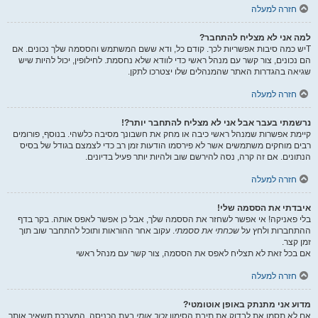
חזרה למעלה
למה אני לא מצליח להתחבר?
Tיש כמה סיבות אפשריות לכך. קודם כל, ודא ששם המשתמש והססמה שלך נכונים. אם
הם נכונים, צור קשר עם מנהל ראשי כדי לוודא שלא נחסמת. לחילופין, יכול להיות שיש
שגיאה בהגדרות האתר שהמנהלים שלו יצטרכו לתקן.
חזרה למעלה
נרשמתי בעבר אבל אני לא מצליח להתחבר יותר?!
קיימת אפשרות שמנהל ראשי כיבה או מחק את חשבונך מסיבה כלשהי. בנוסף, פורומים
רבים מוחקים משתמשים אשר לא פירסמו הודעות זמן רב כדי לצמצם בגודל של בסיס
הנתונים. אם זה קרה, נסה להירשם שוב ולהיות יותר פעיל בדיונים.
חזרה למעלה
איבדתי את הססמה שלי!
בלי פאניקה! אי אפשר לשחזר את הססמה שלך, אבל כן אפשר לאפס אותה. בקר בדף
ההתחברות ולחץ על
שכחתי את ססמתי
. עקוב אחר ההוראות ותוכל להתחבר שוב תוך
זמן קצר.
אם בכל זאת לא תצליח לאפס את הססמה, צור קשר עם מנהל ראשי
חזרה למעלה
מדוע אני מתנתק באופן אוטומטי?
אם לא תסמן את לבדוק את תיבת הסימון
זכור אותי
בעת הכניסה, המערכת תשאיר אותך