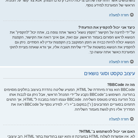
משתמשים אשר ההודעות שלהם צריכות להיבדק טרם הצגתן. אנא צור קשר על המנהל
הראשי של המערכת למידע נוסף.
חזרה למעלה
כיצד אני יכול להקפיץ את הודעתי?
על־ידי לחיצה על הקישור “הקפץ נושא” כאשר אתה צופה בו, אתה יכול “להקפיץ” את
הנושא לראש הפורום בעמוד הראשון. עם זאת, אם אינך רואה את הקישור, הקפצת
הנושא יכולה להיות כבויה או הזמן המוקצב בין הקפצות עדיין לא הסתיים. ניתן גם
להקפיץ את הנושא בפשטות על־ידי שליחת תגובה אליו, אך וודא שאתה מציית לחוקי
המערכת כאשר אתה עושה כך.
חזרה למעלה
עיצוב טקסט וסוגי נושאים
מה זה BBCode?
BBCode הוא צורה מיוחדת של HTML, המציע שליטה נהדרת בעיצוב בחלקים מסוימים
בהודעה. השימוש ב־BBCode נקבע על־ידי המנהל הראשי, אבל ניתן גם לכבות אותו
בכל הודעה בפרט מטופס השליחה. BBCode עצמו דומה במבנה ל־HTML, אך התגים
תחמים בסוגריים המרובעים [ ו־] במקום ב־< ו־>. למידע נוסף על BBCode ראה את
המדריך אליו ניתן לגשת מעמוד השליחה.
חזרה למעלה
האם אני יכול להשתמש ב־HTML?
לא. אין אפשרות לשלוח HTML במערכת זו והוא יוצג בהודעות בתור HTML. רוב עיצובי