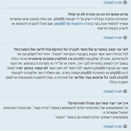
חזרה למעלה
מדוע אפשרות כזו או אחרת לא קיימת?
המערכת נכתבה וקיבלה רישיון על ידי קבוצת phpBB. אם אתה מאמין שיש אפשרות
שצריך להוסיף אנא בקר ב
מרכז ההצעות של phpBB
, שם תוכל להצביע להצעות או
להציע הצעות חדשות
חזרה למעלה
למי אני פונה במקרים של חשד לעברה על החוק/ניצול לרעה של המערכת?
לכל מנהל ראשי אשר נמצא בקבוצה הנקראת “הצוות”. הדף יכול לשמש גם עזר
להערותיכם. שים לב שלקבוצת phpBB
אין לחלוטין סמכות שיפוטית
ואינה יכולה
בשום דרך לשאת באחריות לגבי איך, איפה או על־ידי מי מערכת זו בשימוש. אל תצור
קשר עם קבוצת phpBB בהקשר לכל חומר לא חוקי אשר
לא קשור באופן ישיר
לאתר
phpBB.co.il או המערכת phpBB עצמה בפרט. אם תשלח דואר אלקטרוני לקבוצת
phpBB
לגבי כל שימוש בצד שלישי
של מערכת זו, צפה לתשובה מצומצמת או לשום
תשובה בכלל.
חזרה למעלה
איך אני יוצר קשר עם מנהל הפורומים?
כל המשתמשים של הפורומים יכולים להשתמש בטופס “יצירת קשר”, אם מנהל הפורומים
הפעיל אפשרות זו.
משתמשים רשומים יכולים לצפות גם בעמוד “הצוות”.
חזרה למעלה