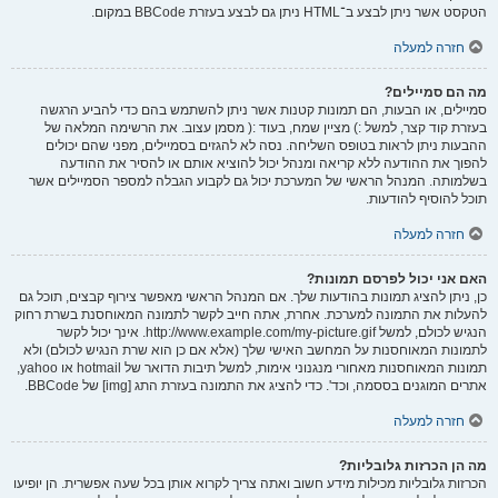
הטקסט אשר ניתן לבצע ב־HTML ניתן גם לבצע בעזרת BBCode במקום.
חזרה למעלה
מה הם סמיילים?
סמיילים, או הבעות, הם תמונות קטנות אשר ניתן להשתמש בהם כדי להביע הרגשה
בעזרת קוד קצר, למשל :) מציין שמח, בעוד :( מסמן עצוב. את הרשימה המלאה של
ההבעות ניתן לראות בטופס השליחה. נסה לא להגזים בסמיילים, מפני שהם יכולים
להפוך את ההודעה ללא קריאה ומנהל יכול להוציא אותם או להסיר את ההודעה
בשלמותה. המנהל הראשי של המערכת יכול גם לקבוע הגבלה למספר הסמיילים אשר
תוכל להוסיף להודעות.
חזרה למעלה
האם אני יכול לפרסם תמונות?
כן, ניתן להציג תמונות בהודעות שלך. אם המנהל הראשי מאפשר צירוף קבצים, תוכל גם
להעלות את התמונה למערכת. אחרת, אתה חייב לקשר לתמונה המאוחסנת בשרת רחוק
הנגיש לכולם, למשל http://www.example.com/my-picture.gif. אינך יכול לקשר
לתמונות המאוחסנות על המחשב האישי שלך (אלא אם כן הוא שרת הנגיש לכולם) ולא
תמונות המאוחסנות מאחורי מנגנוני אימות, למשל תיבות הדואר של hotmail או yahoo,
אתרים המוגנים בססמה, וכד'. כדי להציג את התמונה בעזרת התג [img] של BBCode.
חזרה למעלה
מה הן הכרזות גלובליות?
הכרזות גלובליות מכילות מידע חשוב ואתה צריך לקרוא אותן בכל שעה אפשרית. הן יופיעו