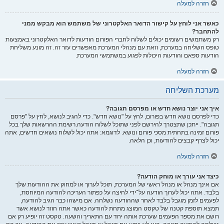
חזרה למעלה
כאשר אני לוחץ על קישור הדואר האלקטרוני של משתמש הוא מבקש ממני
להתחבר?
רק משתמשים רשומים יכולים לשלוח לחברי הפורום הודעות לדואר האלקטרוני באמצעות
טופס השליחה במערכת, וזאת עם מנהלי המערכת מאפשרים עזר זה. זה מונע משליחת
הודעות ספאם והודעות היכולות לפגוע במשתמשי המערכת.
חזרה למעלה
מערכת השליחה
איך אני יוצר נושא חדש או מפרסם תגובה?
כדי לפרסם נושא חדש בפורום, לחץ על "נושא חדש". כדי להגיב לנושא, לחץ על "פרסם
תגובה". ייתכן שתצטרך להירשם לפני שתוכל לשלוח הודעה.רשימת ההרשאות שלך בכל
פורום זמינה בתחתית מסכי פורום ונושא. לדוגמא: אתה יכול לשלוח נושאים חדשים, אתה
יכול לצרף קבצים להודעות, וכן הלאה.
חזרה למעלה
כיצד אני עורך או מוחק הודעה?
אם אינך מנהל או מנהל ראשי של המערכת, תוכל לערוך או למחוק את ההודעות שלך
בלבד. אתה יכול לערוך הודעה על־ידי לחיצה על כפתור העריכה להודעה המיוחסת,
לפעמים לזמן מוגבל בלבד לאחר שההודעה נשלחה. אם מישהו כבר הגיב להודעה,
תמצא תוספת קטנה של טקסט המוצג מתחת להודעה כאשר אתה חוזר לנושא אשר
רושם את מספר הפעמים שערכת אותה יחד עם התאריך והשעה. טקסט זה יופיע רק אם