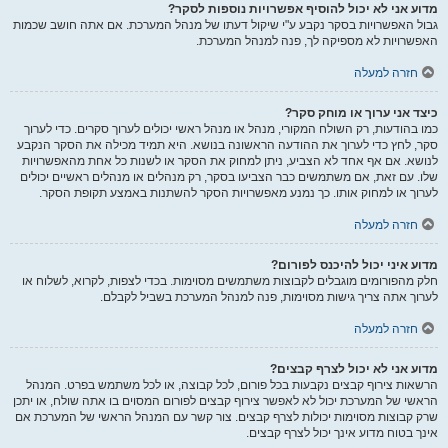
מדוע אני לא יכול להוסיף אפשרויות נוספות לסקר?
גבול האפשרויות בסקר נקבע ע"י שיקול דעתו של מנהל המערכת. אם אתה חושב שכמות
האפשרויות לא מספיקה לך, פנה למנהל המערכת.
חזרה למעלה
כיצד אני ערוך או מוחק סקר?
כמו בהודעות, רק השולח המקורי, מנהל או מנהל ראשי יכולים לערוך סקרים. כדי לערוך
סקר, לחץ כדי לערוך את ההודעה הראשונה בנושא. היא תמיד מכילה את הסקר הנקבע
לנושא. אם אף אחד לא הצביע, ניתן למחוק את הסקר או לשנות כל אחת מהאפשרויות
שלו. עם זאת, אם משתמשים כבר הצביעו בסקר, רק מנהלים או מנהלים ראשיים יכולים
לערוך או למחוק אותו. כך נמנע מאפשרויות הסקר להשתנות באמצע תקופת הסקר.
חזרה למעלה
מדוע איני יכול להיכנס לפורום?
חלק מהפורומים מוגבלים לקבוצות משתמשים מסוימות. בכדי לצפות, לקרוא, לשלוח או
לערוך אתה צריך גישות מסוימות, פנה למנהל המערכת בשביל לקבלם.
חזרה למעלה
מדוע אני לא יכול לצרף קבצים?
הרשאות צירוף קבצים נקבעות בכל פורום, לכל קבוצה, או לכל משתמש בפרט. המנהל
הראשי של המערכת יכול לא לאפשר צירוף קבצים לפורום המסוים בו אתה שולח, או יתכן
שרק קבוצות מסוימות יכולות לצרף קבצים. צור קשר עם המנהל הראשי של המערכת אם
אינך בטוח מדוע אינך יכול לצרף קבצים.