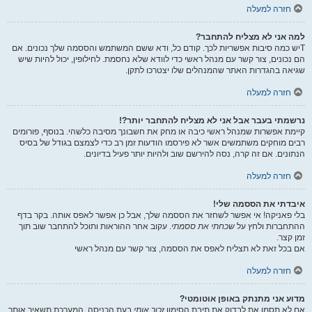
חזרה למעלה
למה אני לא מצליח להתחבר?
Tיש כמה סיבות אפשריות לכך. קודם כל, ודא ששם המשתמש והססמה שלך נכונים. אם
הם נכונים, צור קשר עם מנהל ראשי כדי לוודא שלא נחסמת. לחילופין, יכול להיות שיש
שגיאה בהגדרות האתר שהמנהלים שלו יצטרכו לתקן.
חזרה למעלה
נרשמתי בעבר אבל אני לא מצליח להתחבר יותר?!
קיימת אפשרות שמנהל ראשי כיבה או מחק את חשבונך מסיבה כלשהי. בנוסף, פורומים
רבים מוחקים משתמשים אשר לא פירסמו הודעות זמן רב כדי לצמצם בגודל של בסיס
הנתונים. אם זה קרה, נסה להירשם שוב ולהיות יותר פעיל בדיונים.
חזרה למעלה
איבדתי את הססמה שלי!
בלי פאניקה! אי אפשר לשחזר את הססמה שלך, אבל כן אפשר לאפס אותה. בקר בדף
ההתחברות ולחץ על
שכחתי את ססמתי
. עקוב אחר ההוראות ותוכל להתחבר שוב תוך
זמן קצר.
אם בכל זאת לא תצליח לאפס את הססמה, צור קשר עם מנהל ראשי
חזרה למעלה
מדוע אני מתנתק באופן אוטומטי?
אם לא תסמן את לבדוק את תיבת הסימון
זכור אותי
בעת הכניסה, המערכת תשאיר אותך