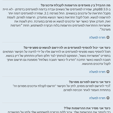
מה ההבדל בין מועדפים והרשמות לקבלת עדכונים?
ב-phpBB 3.0, שמירה למועדפים של נושאים עבדה בדומה למועדפים בדפדפן - לא היית
מקבל התראות על עדכונים בנושאים. החל מגרסה 3.1, שמירה למועדפים דומה יותר
להרשמה לנושא. תוכל לקבל התראות כאשר הנושא מתעדכן. הרשמה לפורום, לעומת
זאת, תעדכן אותך כאשר ישר עדכונים לנושא או פורום במערכת. ניתן לשנות את
אפשרויות ההתראות למועדפים והרשמות בלוח הבקרה למשתמש, תחת ״העדפות
מערכת״.
חזרה למעלה
כיצד אני יכול להוסיף למועדפים או להירשם לנושאים ספציפיים?
תוכל להוסיף נושא ספציפי למועדפים או להירשם אליו על ידי לחיצה על הקישור המתאים
בתפריט "אפשרויות נושא", הממוקם לנוחותך לצד חלקו העליון והתחתון של דיון בנושא.
תגובה לנושא כאשר התיבה "הודע לי כאשר תגובה נשלחת" מסומנת גם תרשום אותך
לקבל עדכונים מהנושא.
חזרה למעלה
כיצד אני נרשם לפורום מסוים?
Tכדי להרשם לפורום מסוים, לחץ על הקישור “הרשם לקבלת עדכונים מפורום זה”
בתחתית העמוד לאחר הכניסה לפורום.
חזרה למעלה
כיצד אני מסיר את ההרשמות שלי?
כדי להסיר את ההרשמות שלך, עבור ללוח הבקרה למשתמש שלך ולחץ על הקישורים