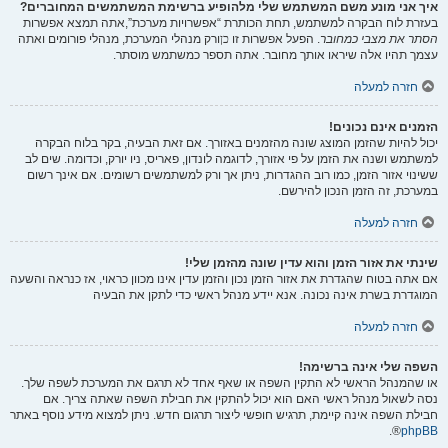
איך אני מונע משם המשתמש שלי מלהופיע ברשימת המשתמשים המחוברים?
בעזרת לוח הבקרה למשתמש, תחת הכותרת “אפשרויות מערכת”,אתה תמצא אפשרות
הסתר את מצבי כמחובר
. הפעל אפשרות זו
כן
ורק מנהלי המערכת, מנהלי פורומים ואתה
עצמך תהיו אלה שיראו אותך מחובר. אתה תספר כמשתמש מוסתר.
חזרה למעלה
הזמנים אינם נכונים!
יכול להיות שהזמן המוצג שונה מהזמנים באזורך. אם זאת הבעיה, בקר בלוח הבקרה
למשתמש ושנה את הזמן על פי אזורך, לדוגמה לונדון, פאריס, ניו יורק, וכדומה. שים לב
ששינוי אזור הזמן, כמו רוב ההגדרות, ניתן אך ורק למשתמשים רשומים. אם אינך רשום
במערכת, זה הזמן הנכון להירשם.
חזרה למעלה
שינתי את אזור הזמן והוא עדין שונה מהזמן שלי!
אם אתה בטוח שהגדרת את אזור הזמן נכון והזמן עדין אינו מכוון כראוי, אז כנראה והשעה
המוגדרת בשרת אינה נכונה. אנא יידע מנהל ראשי כדי לתקן את הבעיה
חזרה למעלה
השפה שלי אינה ברשימה!
או שהמנהל הראשי לא התקין השפה או שאף אחד לא תרגם את המערכת לשפה שלך.
נסה לשאול מנהל ראשי האם הוא יכול להתקין את חבילת השפה שאתה צריך. אם
חבילת השפה אינה קיימת, תרגיש חופשי ליצור תרגום חדש. ניתן למצוא מידע נוסף באתר
®.
phpBB