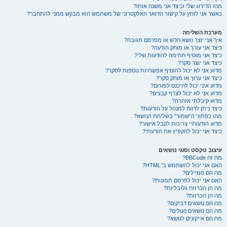
מהו הדירוג שלי וכיצד אני משנה אותו?
כאשר אני לוחץ על קישור הדואר האלקטרוני של משתמש הוא מבקש ממני להתחבר?
מערכת השליחה
איך אני יוצר נושא חדש או מפרסם תגובה?
כיצד אני עורך או מוחק הודעה?
כיצד אני מוסיף חתימה להודעות שלי?
כיצד אני יוצר סקר?
מדוע אני לא יכול להוסיף אפשרויות נוספות לסקר?
כיצד אני ערוך או מוחק סקר?
מדוע איני יכול להיכנס לפורום?
מדוע אני לא יכול לצרף קבצים?
מדוע קיבלתי אזהרה?
כיצד ניתן לדווח למנהל על הודעות?
מהו כפתור ה“שמור” בשליחת הנושא?
מדוע הודעותיי צריכות לקבל אישור?
כיצד אני יכול להקפיץ את הודעתי?
עיצוב טקסט וסוגי נושאים
מה זה BBCode?
האם אני יכול להשתמש ב־HTML?
מה הם סמיילים?
האם אני יכול לפרסם תמונות?
מה הן הכרזות גלובליות?
מה הן הכרזות?
מה הם נושאים דביקים?
מה הם נושאים נעולים?
מה הם אייקונים לנושא?