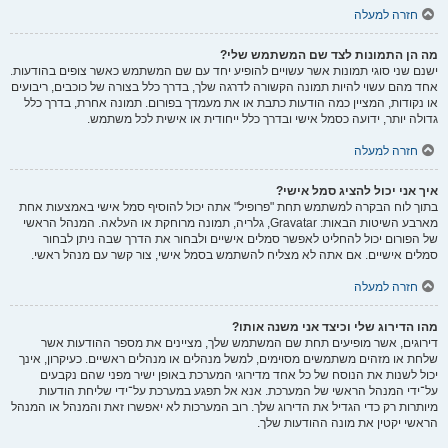
חזרה למעלה
מה הן התמונות לצד שם המשתמש שלי?
ישנם שני סוגי תמונות אשר עשויים להופיע יחד עם שם המשתמש כאשר צופים בהודעות.
אחד מהם עשוי להיות תמונה הקשורה לדרגה שלך, בדרך כלל בצורה של כוכבים, ריבועים
או נקודות, המציין כמה הודעות כתבת או את מעמדך בפורום. תמונה אחרת, בדרך כלל
גדולה יותר, ידועה כסמל אישי ובדרך כלל ייחודית או אישית לכל משתמש.
חזרה למעלה
איך אני יכול להציג סמל אישי?
בתוך לוח הבקרה למשתמש תחת "פרופיל" אתה יכול להוסיף סמל אישי באמצעות אחת
מארבע השיטות הבאות: Gravatar, גלריה, תמונה מרוחקת או העלאה. המנהל הראשי
של הפורום יכול להחליט לאפשר סמלים אישיים ולבחור את הדרך שבה ניתן לבחור
סמלים אישיים. אם אתה לא מצליח להשתמש בסמל אישי, צור קשר עם מנהל ראשי.
חזרה למעלה
מהו הדירוג שלי וכיצד אני משנה אותו?
דירוגים, אשר מופיעים תחת שם המשתמש שלך, מציינים את מספר ההודעות אשר
שלחת או מזהים משתמשים מסוימים, למשל מנהלים או מנהלים ראשיים. כעיקרון, אינך
יכול לשנות את הנוסח של כל אחד מדירוגי המערכת באופן ישיר מפני שהם נקבעים
על־ידי המנהל הראשי של המערכת. אנא אל תפגע במערכת על־ידי שליחת הודעות
מיותרות רק כדי הגדיל את הדירוג שלך. רוב המערכות לא יאפשרו זאת והמנהל או המנהל
הראשי יקטין את מונה ההודעות שלך.