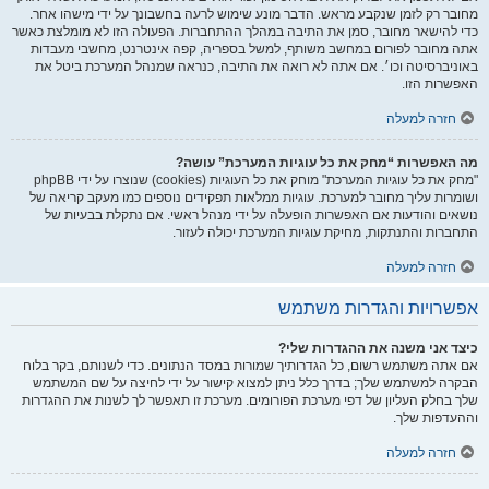
מחובר רק לזמן שנקבע מראש. הדבר מונע שימוש לרעה בחשבונך על ידי מישהו אחר.
כדי להישאר מחובר, סמן את התיבה במהלך ההתחברות. הפעולה הזו לא מומלצת כאשר
אתה מחובר לפורום במחשב משותף, למשל בספריה, קפה אינטרנט, מחשבי מעבדות
באוניברסיטה וכו׳. אם אתה לא רואה את התיבה, כנראה שמנהל המערכת ביטל את
האפשרות הזו.
חזרה למעלה
מה האפשרות “מחק את כל עוגיות המערכת” עושה?
"מחק את כל עוגיות המערכת" מוחק את כל העוגיות (cookies) שנוצרו על ידי phpBB
ושומרות עליך מחובר למערכת. עוגיות ממלאות תפקידים נוספים כמו מעקב קריאה של
נושאים והודעות אם האפשרות הופעלה על ידי מנהל ראשי. אם נתקלת בבעיות של
התחברות והתנתקות, מחיקת עוגיות המערכת יכולה לעזור.
חזרה למעלה
אפשרויות והגדרות משתמש
כיצד אני משנה את ההגדרות שלי?
אם אתה משתמש רשום, כל הגדרותיך שמורות במסד הנתונים. כדי לשנותם, בקר בלוח
הבקרה למשתמש שלך; בדרך כלל ניתן למצוא קישור על ידי לחיצה על שם המשתמש
שלך בחלק העליון של דפי מערכת הפורומים. מערכת זו תאפשר לך לשנות את ההגדרות
וההעדפות שלך.
חזרה למעלה