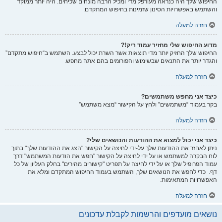
החיפוש שלך היה כנראה מעורפל מדי ומכיל הרבה מונחים שכיחים. היה יותר ממוקד
והשתמש באפשרויות הסינון שזמינות בחיפוש המתקדם.
חזרה למעלה
מדוע החיפוש שלי מחזיר עמוד ריק!?
החיפוש שלך החזיק יותר מדי תוצאות אשר השרת יכול לבצע. השתמש ב“חיפוש מתקדם”
והגדר יותר את התנאים שבשימוש והפורומים בהם אתה מחפש.
חזרה למעלה
כיצד אני מחפש משתמשים?
בקר בעמוד “משתמשים” ולחץ על הקישור “מצא משתמש”
חזרה למעלה
כיצד אני יכול למצוא את ההודעות והנושאים שלי?
ניתן לאחזר את ההודעות שלך על-ידי לחיצה על הקישור "הצג את ההודעות שלך" בתוך
לוח הבקרה למשתמש או על ידי לחיצה על הקישור "חפש את הודעות המשתמש" דרך
עמוד הפרופיל שלך או על ידי לחיצה על תפריט "קישורים מהירים" בחלק העליון של כל
דף. כדי לחפש את הנושאים שלך, השתמש בעמוד החיפוש המתקדם ומלא את
האפשרויות המתאימות.
חזרה למעלה
נושאים מועדפים והרשמות לקבלת עדכונים