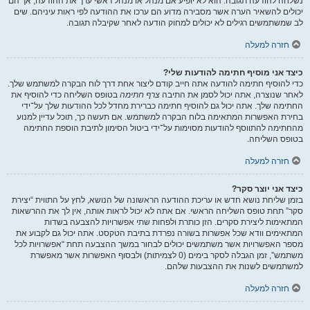
נשלחה להודעה תגובה. הוא לא יופיע אם מנהל או מנהל ראשי ערך את ההודעה, אך הם
יכולים להשאיר הערה אשר מסבירה מדוע הם ערכו את ההודעה לפי ראות עיניהם. שים
לב שמשתמשים רגילים לא יכולים למחוק הודעה לאחר שקיבלה תגובה.
חזרה למעלה
כיצד אני מוסיף חתימה להודעות שלי?
כדי להוסיף חתימה להודעה אתה חייב קודם ליצור אחת דרך לוח הבקרה למשתמש שלך.
לאחר שנוצרה, אתה יכול לסמן את התיבה
צרף חתימה
בטופס השליחה כדי להוסיף את
החתימה שלך. אתה יכול גם להוסיף חתימה כברירת מחדל לכל ההודעות שלך על־ידי
בחירת האפשרות המתאימה בלוח הבקרה למשתמש. אם תעשה כך, תוכל עדיין למנוע
מהחתימה להתווסף להודעות מסוימות על־ידי ביטול הסימון לתיבת הוספת החתימה
בטופס השליחה.
חזרה למעלה
כיצד אני יוצר סקר?
בזמן שליחת נושא חדש או עריכת ההודעה הראשונה של הנושא, לחץ על התווית “יצירת
סקר” תחת טופס השליחה הראשי. אם אתה לא יכול לראות אותה, אין לך את ההרשאות
המתאימות ליצירת סקרים. הזן כותרת ולפחות שתי אפשרויות להצבעה בשדות
המתאימים וודא שכל אפשרות בשורה נפרדת בתיבת הטקסט. אתה יכול גם לקבוע את
מספר האפשרויות אשר משתמשים יכולים לבחור במשך ההצבעה תחת “אפשרויות לכל
משתמש”, זמן הגבלה לסקר בימים (0 לצמיתות) ולבסוף האפשרות אשר מאפשרת
למשתמשים לשנות את ההצבעות שלהם.
חזרה למעלה