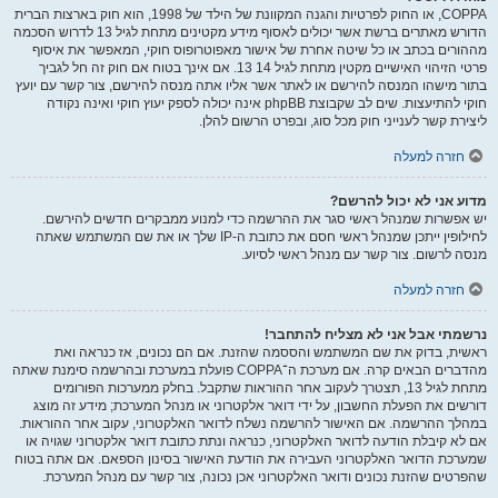
COPPA, או החוק לפרטיות והגנה המקוונת של הילד של 1998, הוא חוק בארצות הברית
הדורש מאתרים ברשת אשר יכולים לאסוף מידע מקטינים מתחת לגיל 13 לדרוש הסכמה
מההורים בכתב או כל שיטה אחרת של אישור מאפוטרופוס חוקי, המאפשר את איסוף
פרטי הזיהוי האישיים מקטין מתחת לגיל 14 13. אם אינך בטוח אם חוק זה חל לגביך
בתור מישהו המנסה להירשם או לאתר אשר אליו אתה מנסה להירשם, צור קשר עם יועץ
חוקי להתיעצות. שים לב שקבוצת phpBB אינה יכולה לספק יעוץ חוקי ואינה נקודה
ליצירת קשר לענייני חוק מכל סוג, ובפרט הרשום להלן.
חזרה למעלה
מדוע אני לא יכול להרשם?
יש אפשרות שמנהל ראשי סגר את ההרשמה כדי למנוע ממבקרים חדשים להירשם.
לחילופין ייתכן שמנהל ראשי חסם את כתובת ה-IP שלך או את שם המשתמש שאתה
מנסה לרשום. צור קשר עם מנהל ראשי לסיוע.
חזרה למעלה
נרשמתי אבל אני לא מצליח להתחבר!
ראשית, בדוק את שם המשתמש והססמה שהזנת. אם הם נכונים, אז כנראה ואת
מהדברים הבאים קרה. אם מערכת ה־COPPA פועלת במערכת ובהרשמה סימנת שאתה
מתחת לגיל 13, תצטרך לעקוב אחר ההוראות שתקבל. בחלק ממערכות הפורומים
דורשים את הפעלת החשבון, על ידי דואר אלקטרוני או מנהל המערכת; מידע זה מוצג
במהלך ההרשמה. אם האישור להרשמה נשלח לדואר האלקטרוני, עקוב אחר ההוראות.
אם לא קיבלת הודעה לדואר האלקטרוני, כנראה ונתת כתובת דואר אלקטרוני שגויה או
שמערכת הדואר האלקטרוני העבירה את הודעת האישור בסינון הספאם. אם אתה בטוח
שהפרטים שהזנת נכונים ודואר האלקטרוני אכן נכונה, צור קשר עם מנהל המערכת.