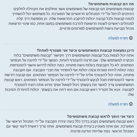
מה הם קבוצות משתמשים?
קבוצות משתמשים הם קבוצות של משתמשים אשר מחלקים את הקהילה לחלקים
הניתנים לניהול על־ידי המנהלים הראשיים של המערכת. כל משתמש יכול להשתייך
לכמה קבוצות ולכל קבוצה יכולות להיקבע ההרשאות שלה. הן מספקות דרך קלה
למנהלים ראשיים לשנות הרשאות להרבה משתמשים בפעם אחת, כמו שינוי הרשאות
מנהל וקביעת גישות למשתמשים לפורומים פרטיים.
חזרה למעלה
היכן נמצאות קבוצות המשתמשים וכיצד אני מצטרף לאחת?
אתה יכול לצפות בכל קבוצות המשתמשים דרך הקישור “קבוצות משתמשים” בלוח
הבקרה למשתמש שלך. אם תרצה להצטרף לאחת, המשך על־ידי לחיצה על הכפתור
המתאים. לא כל הקבוצות בעלות גישה פתוחה. כמה יכולות לדרוש אישור להצטרפות,
כמה יכולות להיות סגורות וכמה יכולות אף להסתיר את חברי הקבוצה. אם הקבוצה
פתוחה, אתה יכול להצטרף אליה על־ידי לחיצה על הכפתור המתאים. אם קבוצה דורשת
אישור להצטרפות תוכל לבקש להצטרף על־ידי לחיצה על הכפתור המתאים. ראש קבוצת
המשתמשים צריך לאשר את בקשתך ויכול לשאול אותך מדוע אתה רוצה להצטרף
לקבוצה. אנא אל תטריד ראש קבוצה אם הוא דחה את בקשתך. יכולות להיות לו הסיבות
שלו.
חזרה למעלה
כיצד אני הופך לראש קבוצת משתמשים?
ראש קבוצת משתמשים נקבע בדרך כלל בעת יצירת הקבוצה על־ידי המנהל הראשי של
המערכת. אם אתה מעוניין ביצירת קבוצת משתמשים, אתה צריך ראשית ליצור קשר עם
המנהל הראשי. נסה שליחת הודעה פרטית.