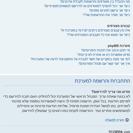
מה ההבדל בין מועדפים והרשמות לקבלת עדכונים?
כיצד אני יכול להוסיף למועדפים או להירשם לנושאים ספציפיים?
כיצד אני נרשם לפורום מסוים?
כיצד אני מסיר את ההרשמות שלי?
קבצים מצורפים
אלו מין קבצים מצורפים ניתנים לצירוף במערכת זו?
כיצד אני מוצא את כל הקבצים המצורפים שלי?
מערכת phpBB
מי תכנן וכתב את תוכנת הפורומים?
מדוע אפשרות כזו או אחרת לא קיימת?
למי אני פונה במקרים של חשד לעברה על החוק/ניצול לרעה של המערכת?
איך אני יוצר קשר עם מנהל הפורומים?
התחברות והרשמה למערכת
מדוע אני צריך להירשם?
לא בטוח שאתה צריך. המנהל הראשי של המערכת יכול להחליט האם חובה להירשם כדי
לפרסם הודעות. בכל אופן, הרשמה תפתח לך גישה לאפשרויות נוספות שלא זמינות
לאורחים, כמו למשל הגדרת תמונת פרופיל, שליחת הודעות פרטיות או אימיילים
למשתמשים אחרים ועוד. ההרשמה לוקחת כמה רגעים כך שמומלץ להירשם.
חזרה למעלה
מהו COPPA?