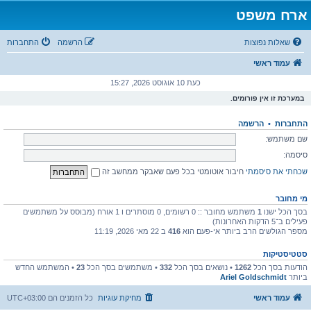
ארח משפט
שאלות נפוצות
הרשמה
התחברות
עמוד ראשי
כעת 10 אוגוסט 2026, 15:27
במערכת זו אין פורומים.
התחברות
•
הרשמה
שם משתמש:
סיסמה:
שכחתי את סיסמתי
חיבור אוטומטי בכל פעם שאבקר ממחשב זה
מי מחובר
בסך הכל ישנו
1
משתמש מחובר :: 0 רשומים, 0 מוסתרים ו 1 אורח (מבוסס על משתמשים
פעילים ב־5 הדקות האחרונות)
מספר הגולשים הרב ביותר אי-פעם הוא
416
ב 22 מאי 2026, 11:19
סטטיסטיקות
הודעות בסך הכל
1262
• נושאים בסך הכל
332
• משתמשים בסך הכל
23
• המשתמש החדש
ביותר
Ariel Goldschmidt
עמוד ראשי
מחיקת עוגיות
כל הזמנים הם
UTC+03:00