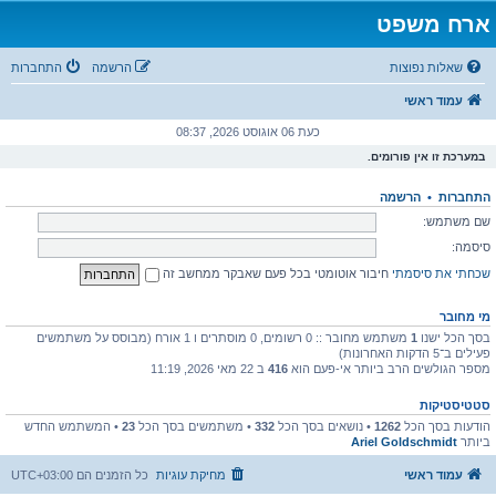
ארח משפט
שאלות נפוצות
הרשמה
התחברות
עמוד ראשי
כעת 06 אוגוסט 2026, 08:37
במערכת זו אין פורומים.
התחברות
•
הרשמה
שם משתמש:
סיסמה:
שכחתי את סיסמתי
חיבור אוטומטי בכל פעם שאבקר ממחשב זה
מי מחובר
בסך הכל ישנו
1
משתמש מחובר :: 0 רשומים, 0 מוסתרים ו 1 אורח (מבוסס על משתמשים
פעילים ב־5 הדקות האחרונות)
מספר הגולשים הרב ביותר אי-פעם הוא
416
ב 22 מאי 2026, 11:19
סטטיסטיקות
הודעות בסך הכל
1262
• נושאים בסך הכל
332
• משתמשים בסך הכל
23
• המשתמש החדש
ביותר
Ariel Goldschmidt
עמוד ראשי
מחיקת עוגיות
כל הזמנים הם
UTC+03:00