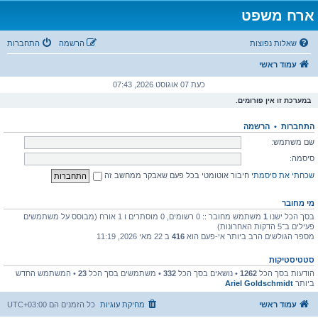
ארח משפט
שאלות נפוצות
הרשמה
התחברות
עמוד ראשי
כעת 07 אוגוסט 2026, 07:43
במערכת זו אין פורומים.
התחברות
•
הרשמה
שם משתמש:
סיסמה:
שכחתי את סיסמתי
חיבור אוטומטי בכל פעם שאבקר ממחשב זה
מי מחובר
בסך הכל ישנו
1
משתמש מחובר :: 0 רשומים, 0 מוסתרים ו 1 אורח (מבוסס על משתמשים
פעילים ב־5 הדקות האחרונות)
מספר הגולשים הרב ביותר אי-פעם הוא
416
ב 22 מאי 2026, 11:19
סטטיסטיקות
הודעות בסך הכל
1262
• נושאים בסך הכל
332
• משתמשים בסך הכל
23
• המשתמש החדש
ביותר
Ariel Goldschmidt
עמוד ראשי
מחיקת עוגיות
כל הזמנים הם
UTC+03:00