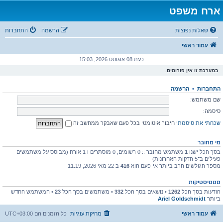
ארח משפט
שאלות נפוצות
הרשמה
התחברות
עמוד ראשי
כעת 08 אוגוסט 2026, 15:03
במערכת זו אין פורומים.
התחברות
•
הרשמה
שם משתמש:
סיסמה:
שכחתי את סיסמתי
חיבור אוטומטי בכל פעם שאבקר ממחשב זה
מי מחובר
בסך הכל ישנו
1
משתמש מחובר :: 0 רשומים, 0 מוסתרים ו 1 אורח (מבוסס על משתמשים
פעילים ב־5 הדקות האחרונות)
מספר הגולשים הרב ביותר אי-פעם הוא
416
ב 22 מאי 2026, 11:19
סטטיסטיקות
הודעות בסך הכל
1262
• נושאים בסך הכל
332
• משתמשים בסך הכל
23
• המשתמש החדש
ביותר
Ariel Goldschmidt
עמוד ראשי
מחיקת עוגיות
כל הזמנים הם
UTC+03:00