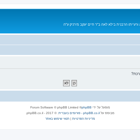
רעייתו הרבנית בילא לאה ב"ר חיים יעקב מירניק ע"ה
רכת?
מופעל על ידי
phpBB
® Forum Software © phpBB Limited
מבוסס על
phpBB.co.il - פורומים בעברית
. © 2017 - phpBB.co.il.
מדיניות הפרטיות
|
תנאי שימוש באתר