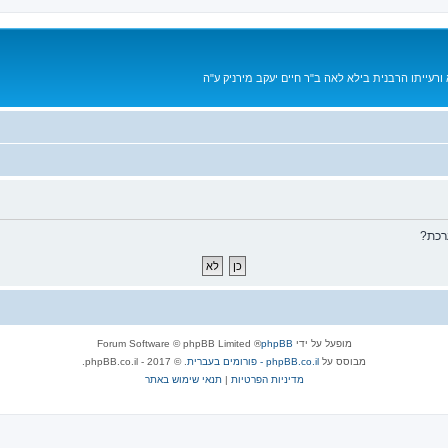
רעייתו הרבנית בילא לאה ב"ר חיים יעקב מירניק ע"ה
רכת?
מופעל על ידי
phpBB
® Forum Software © phpBB Limited
מבוסס על
phpBB.co.il - פורומים בעברית
. © 2017 - phpBB.co.il.
מדיניות הפרטיות
|
תנאי שימוש באתר