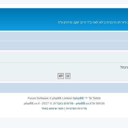
רעייתו הרבנית בילא לאה ב"ר חיים יעקב מירניק ע"ה
רכת?
מופעל על ידי
phpBB
® Forum Software © phpBB Limited
מבוסס על
phpBB.co.il - פורומים בעברית
. © 2017 - phpBB.co.il.
מדיניות הפרטיות
|
תנאי שימוש באתר