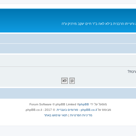
רעייתו הרבנית בילא לאה ב"ר חיים יעקב מירניק ע"ה
רכת?
מופעל על ידי
phpBB
® Forum Software © phpBB Limited
מבוסס על
phpBB.co.il - פורומים בעברית
. © 2017 - phpBB.co.il.
מדיניות הפרטיות
|
תנאי שימוש באתר