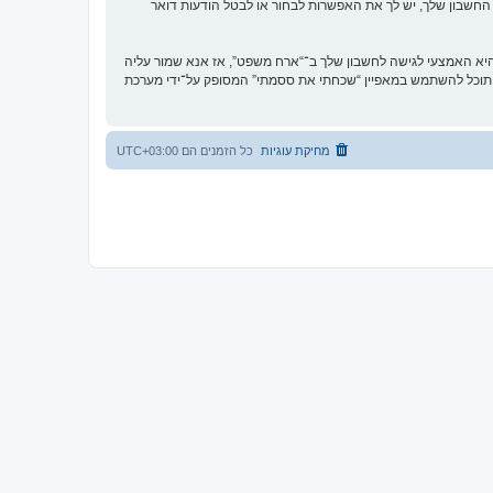
החשבון שלך, יש לך את האפשרות לבחור או לבטל הודעות דואר
א האמצעי לגישה לחשבון שלך ב־“ארח משפט”, אז אנא שמור עליה
ח את הססמה לחשבון שלך, תוכל להשתמש במאפיין “שכחתי את ססמתי” המסופק על־ידי מערכת
מחיקת עוגיות
כל הזמנים הם
UTC+03:00