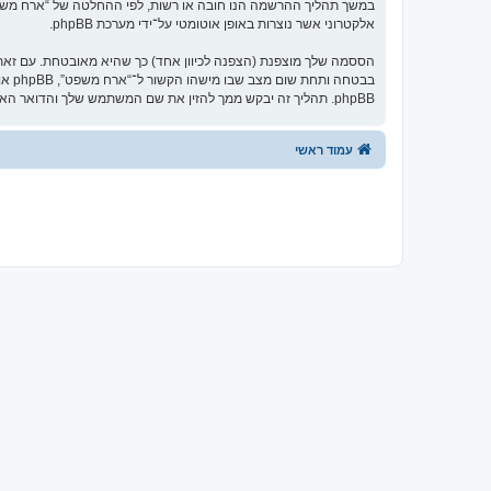
במשך תהליך ההרשמה הנו חובה או רשות, לפי ההחלטה של “ארח משפט”.
אלקטרוני אשר נוצרות באופן אוטומטי על־ידי מערכת phpBB.
הססמה שלך מוצפנת (הצפנה לכיוון אחד) כך שהיא מאובטחת. עם זא
בבט
phpBB. תהליך זה יבקש ממך להזין את שם המשתמש שלך והדואר האלקטרוני שלך, לאחר מכן מערכת phpBB תיצור ססמה חדשה כדי להשיב את חשבונך.
עמוד ראשי