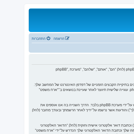
הרשמה
התחברות
הסכם זה מסביר בפירוט כיצד “ארח משפט” יחד עם החברות הקשורות אליה (להלן “אנחנו”, “אותנו”, “שלנו”, “ארח משפט”, “https://orachmishpat.org/forum”) ו־phpBB (להלן “הם”, “אותם”, “שלהם”, “מערכת phpBB”,
עוגיות, אשר הם קבצי טקסט קטנים אשר מאוחסנים בתיקיית הקבצים הזמניים של דפדפן האינטרנט של המחשב שלך.
שתי העוגיות הראשונות מכילות רק זיהות משתמש (להלן “זיהוי משתמש”) וזיהוי חיבור אנונימי (להלן “זיהוי חיבור”), הנקבעים אצל באופן אוטומטי על־ידי מערכת phpBB. עוגייה שלישית תיווצר לאחר שעיינת בנושאים ב־“ארח משפט”
אנו יכולים גם ליצור עוגיות אשר אינן קשורות למערכת phpBB בזמן הגלישה ב־“ארח משפט”, אך הן מחוץ להיקף מסמך זה אשר מיועד לכסות על העמודים אשר נוצרו על־ידי מערכת phpBB בלבד. הדרך השנייה בה אנו אוספים את
שלך”) והודעות אשר נרשמו על־ידיך לאחר הרשמתך ובעודך מחובר (להלן
כתובת דואר אלקטרוני אישית וחוקית (להלן “הדואר האלקטרוני
ה שלך וכתובת הדואר האלקטרוני שלך הנדרש על־ידי “ארח משפט”