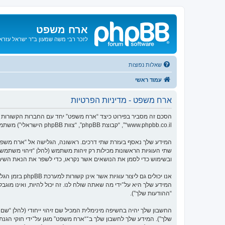
ארח משפט
לזכר רבי משה שמעון ב"ר ישראל עזרא ו
שאלות נפוצות
עמוד ראשי
ארח משפט - מדיניות הפרטיות
“www.phpbb.co.il”, “קבוצת phpBB”, “צוות phpBB הישראלי”) משתמשים בכל מידע אשר נאסף במשך כל חיבור בשימוש שלך (להלן “המידע שלך”).
ובשימוש כדי לסמן את הנושאים אשר נקראו, כדי לשפר את הנאת השימ
המידע שלך היא על־ידי מה שאתה שולח לנו. זה יכול להיות, ואינו מוג
“ההודעות שלך”).
החשבון שלך יהיה בחשיפה מינימלית המכיל שם זיהוי ייחודי (להלן “
שלך”). המידע שלך לחשבון שלך ב־“ארח משפט” מוגן על־ידי חוקי ה