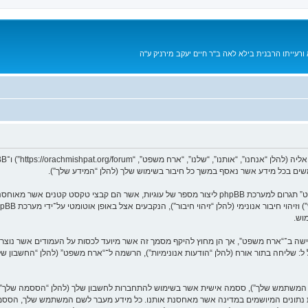
רעייתו הרבנית בילא לאה ב"ר חיים יעקב מירניק ע"ה
המידע שלך נאסף בעזרת שתי דרכים. ראשונה, הגלישה אל “ארח משפט” תגרום למערכת phpBB ליצור מספר של 
וש.
בל ל: שליחה בתור אורח (להלן “הודעות אנונימיות”), הרשמה ל־“ארח משפט” (להלן “החשבון 
שם המשתמש שלך”), ססמה אישית אשר בשימוש להתחברות לחשבון שלך (להלן “הססמה שלך”) ו
גנת נתונים המיושמים במדינה אשר מאחסנת אותנו. כל מידע מעבר לשם המשתמש שלך, הססמ