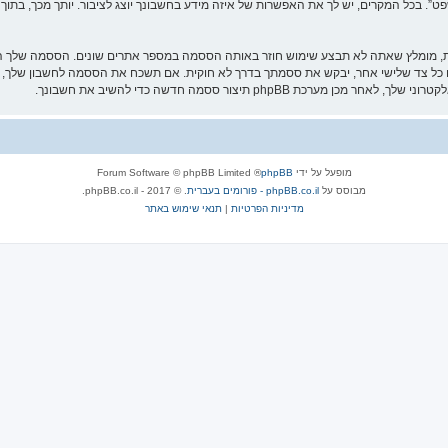
 בכל המקרים, יש לך את האפשרות של איזה מידע בחשבונך יוצג לציבור. יותך מכך, בתוך 
ת, מומלץ שאתה לא תבצע שימוש חוזר באותה הססמה במספר אתרים שונים. הססמה שלך הי
חה ותחת שום מצב שבו מישהו הקשור ל־“ארח משפט”, phpBB או כל צד שלישי אחר, יבקש את ססמתך בדרך לא חוקית. אם תשכ
מופעל על ידי
phpBB
® Forum Software © phpBB Limited
מבוסס על
phpBB.co.il - פורומים בעברית
. © 2017 - phpBB.co.il.
מדיניות הפרטיות
|
תנאי שימוש באתר