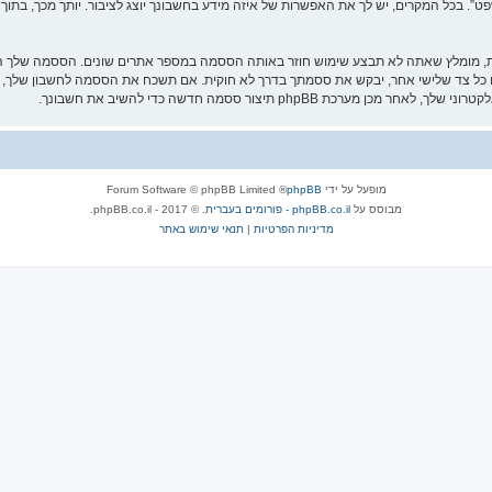
 בכל המקרים, יש לך את האפשרות של איזה מידע בחשבונך יוצג לציבור. יותך מכך, בתוך 
ת, מומלץ שאתה לא תבצע שימוש חוזר באותה הססמה במספר אתרים שונים. הססמה שלך הי
חה ותחת שום מצב שבו מישהו הקשור ל־“ארח משפט”, phpBB או כל צד שלישי אחר, יבקש את ססמתך בדרך לא חוקית. אם תשכ
מופעל על ידי
phpBB
® Forum Software © phpBB Limited
מבוסס על
phpBB.co.il - פורומים בעברית
. © 2017 - phpBB.co.il.
מדיניות הפרטיות
|
תנאי שימוש באתר