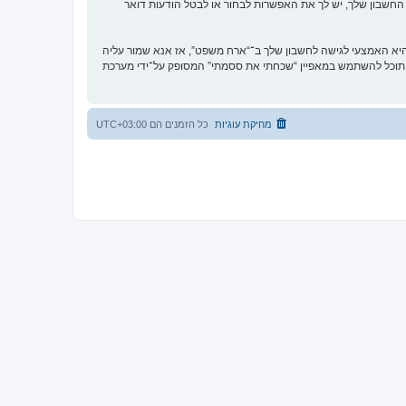
החשבון שלך, יש לך את האפשרות לבחור או לבטל הודעות דואר
א האמצעי לגישה לחשבון שלך ב־“ארח משפט”, אז אנא שמור עליה
ח את הססמה לחשבון שלך, תוכל להשתמש במאפיין “שכחתי את ססמתי” המסופק על־ידי מערכת
מחיקת עוגיות
כל הזמנים הם
UTC+03:00