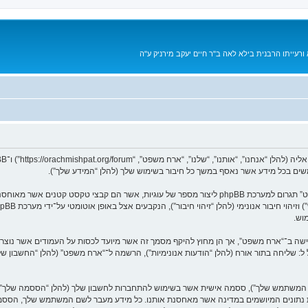
רעייתו הרבנית בילא לאה ב"ר חיים יעקב מירניק ע"ה
המידע שלך נאסף בעזרת שתי דרכים. ראשונה, הגלישה אל “ארח משפט” תגרום למערכת phpBB ליצור מספר של 
וש.
בל ל: שליחה בתור אורח (להלן “הודעות אנונימיות”), הרשמה ל־“ארח משפט” (להלן “החשבון 
שם המשתמש שלך”), ססמה אישית אשר בשימוש להתחברות לחשבון שלך (להלן “הססמה שלך”) ו
גנת נתונים המיושמים במדינה אשר מאחסנת אותנו. כל מידע מעבר לשם המשתמש שלך, הססמ