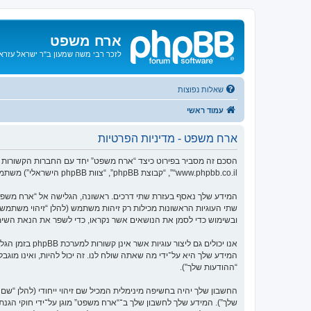
ארח משפט
לזכר רבי משה שמעון ב"ר ישראל עזרא ו
שאלות נפוצות
עמוד ראשי
ארח משפט - מדיניות הפרטיות
“www.phpbb.co.il”, “קבוצת phpBB”, “צוות phpBB הישראלי”) משתמשים בכל מידע אשר נאסף במשך כל חיבור בשימוש שלך (להלן “המידע שלך”).
ובשימוש כדי לסמן את הנושאים אשר נקראו, כדי לשפר את הנאת השימ
המידע שלך היא על־ידי מה שאתה שולח לנו. זה יכול להיות, ואינו מוג
“ההודעות שלך”).
החשבון שלך יהיה בחשיפה מינימלית המכיל שם זיהוי ייחודי (להלן “
שלך”). המידע שלך לחשבון שלך ב־“ארח משפט” מוגן על־ידי חוקי ה