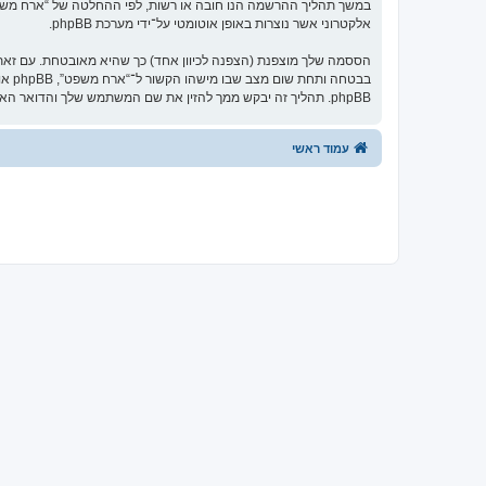
במשך תהליך ההרשמה הנו חובה או רשות, לפי ההחלטה של “ארח משפט”.
אלקטרוני אשר נוצרות באופן אוטומטי על־ידי מערכת phpBB.
הססמה שלך מוצפנת (הצפנה לכיוון אחד) כך שהיא מאובטחת. עם זא
בבט
phpBB. תהליך זה יבקש ממך להזין את שם המשתמש שלך והדואר האלקטרוני שלך, לאחר מכן מערכת phpBB תיצור ססמה חדשה כדי להשיב את חשבונך.
עמוד ראשי