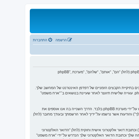
הרשמה
התחברות
הסכם זה מסביר בפירוט כיצד “ארח משפט” יחד עם החברות הקשורות אליה (להלן “אנחנו”, “אותנו”, “שלנו”, “ארח משפט”, “https://orachmishpat.org/forum”) ו־phpBB (להלן “הם”, “אותם”, “שלהם”, “מערכת phpBB”,
עוגיות, אשר הם קבצי טקסט קטנים אשר מאוחסנים בתיקיית הקבצים הזמניים של דפדפן האינטרנט של המחשב שלך.
שתי העוגיות הראשונות מכילות רק זיהות משתמש (להלן “זיהוי משתמש”) וזיהוי חיבור אנונימי (להלן “זיהוי חיבור”), הנקבעים אצל באופן אוטומטי על־ידי מערכת phpBB. עוגייה שלישית תיווצר לאחר שעיינת בנושאים ב־“ארח משפט”
אנו יכולים גם ליצור עוגיות אשר אינן קשורות למערכת phpBB בזמן הגלישה ב־“ארח משפט”, אך הן מחוץ להיקף מסמך זה אשר מיועד לכסות על העמודים אשר נוצרו על־ידי מערכת phpBB בלבד. הדרך השנייה בה אנו אוספים את
שלך”) והודעות אשר נרשמו על־ידיך לאחר הרשמתך ובעודך מחובר (להלן
כתובת דואר אלקטרוני אישית וחוקית (להלן “הדואר האלקטרוני
ה שלך וכתובת הדואר האלקטרוני שלך הנדרש על־ידי “ארח משפט”