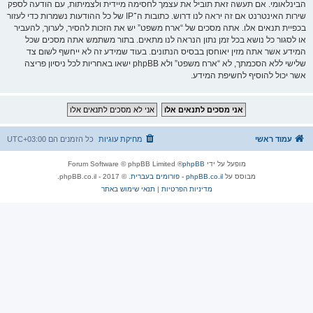
הבינלאומי. אם תעשה זאת תוביל את עצמך לחסימה מיידית ולצמיתות, עם הודעה לספק
שירות האינטרנט אם זה יראה לנו דרוש. כתובות ה־IP של כל ההודעות נשמרות כדי לעזור
בכפיית תנאים אלו. אתה מסכים של “ארח משפט” יש את הזכות להסיר, לערוך, להעביר
או לסגור כל נושא בכל זמן נתון הנראה לנו מתאים. בתור משתמש אתה מסכים שכל
המידע אשר אתה מזין יאוחסן בבסיס הנתונים. בעוד שמידע זה לא ייחשף לשום צד
שלישי ללא הסכמתך, לא “ארח משפט” ולא phpBB ישאו באחריות לכל ניסיון פריצה
אשר יכול להוסיף לחשיפת המידע.
עמוד ראשי
מחיקת עוגיות
כל הזמנים הם
UTC+03:00
מופעל על ידי
phpBB
® Forum Software © phpBB Limited
מבוסס על
phpBB.co.il - פורומים בעברית
. © 2017 - phpBB.co.il.
מדיניות הפרטיות
|
תנאי שימוש באתר