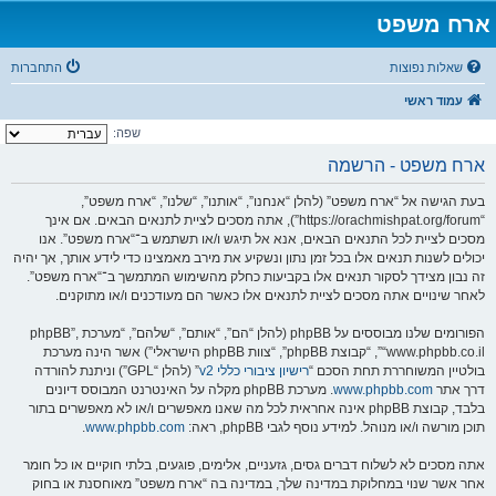
ארח משפט
שאלות נפוצות
התחברות
עמוד ראשי
שפה:
ארח משפט - הרשמה
בעת הגישה אל “ארח משפט” (להלן “אנחנו”, “אותנו”, “שלנו”, “ארח משפט”,
“https://orachmishpat.org/forum”), אתה מסכים לציית לתנאים הבאים. אם אינך
מסכים לציית לכל התנאים הבאים, אנא אל תיגש ו/או תשתמש ב־“ארח משפט”. אנו
יכולים לשנות תנאים אלו בכל זמן נתון ונשקיע את מירב מאמצינו כדי לידע אותך, אך יהיה
זה נבון מצידך לסקור תנאים אלו בקביעות כחלק מהשימוש המתמשך ב־“ארח משפט”.
לאחר שינויים אתה מסכים לציית לתנאים אלו כאשר הם מעודכנים ו/או מתוקנים.
הפורומים שלנו מבוססים על phpBB (להלן “הם”, “אותם”, “שלהם”, “מערכת phpBB”,
“www.phpbb.co.il”, “קבוצת phpBB”, “צוות phpBB הישראלי”) אשר הינה מערכת
בולטיין המשוחררת תחת הסכם “
רישיון ציבורי כללי v2
” (להלן “GPL”) וניתנת להורדה
דרך אתר
www.phpbb.com
. מערכת phpBB מקלה על האינטרנט המבוסס דיונים
בלבד, קבוצת phpBB אינה אחראית לכל מה שאנו מאפשרים ו/או לא מאפשרים בתור
תוכן מורשה ו/או מנוהל. למידע נוסף לגבי phpBB, ראה:
www.phpbb.com
.
אתה מסכים לא לשלוח דברים גסים, גזעניים, אלימים, פוגעים, בלתי חוקיים או כל חומר
אחר אשר שנוי במחלוקת במדינה שלך, במדינה בה “ארח משפט” מאוחסנת או בחוק