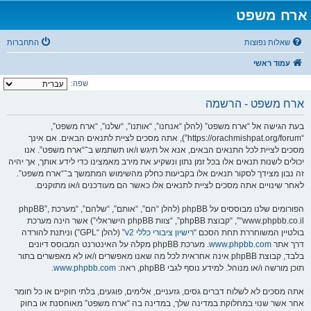
ארח משפט
שאלות נפוצות
התחברות
עמוד ראשי
שפה:
ארח משפט - הרשמה
בעת הגישה אל “ארח משפט” (להלן “אנחנו”, “אותנו”, “שלנו”, “ארח משפט”,
“https://orachmishpat.org/forum”), אתה מסכים לציית לתנאים הבאים. אם אינך
מסכים לציית לכל התנאים הבאים, אנא אל תיגש ו/או תשתמש ב־“ארח משפט”. אנו
יכולים לשנות תנאים אלו בכל זמן נתון ונשקיע את מירב מאמצינו כדי לידע אותך, אך יהיה
זה נבון מצידך לסקור תנאים אלו בקביעות כחלק מהשימוש המתמשך ב־“ארח משפט”.
לאחר שינויים אתה מסכים לציית לתנאים אלו כאשר הם מעודכנים ו/או מתוקנים.
הפורומים שלנו מבוססים על phpBB (להלן “הם”, “אותם”, “שלהם”, “מערכת phpBB”,
“www.phpbb.co.il”, “קבוצת phpBB”, “צוות phpBB הישראלי”) אשר הינה מערכת
בולטיין המשוחררת תחת הסכם “
רישיון ציבורי כללי v2
” (להלן “GPL”) וניתנת להורדה
דרך אתר
www.phpbb.com
. מערכת phpBB מקלה על האינטרנט המבוסס דיונים
בלבד, קבוצת phpBB אינה אחראית לכל מה שאנו מאפשרים ו/או לא מאפשרים בתור
תוכן מורשה ו/או מנוהל. למידע נוסף לגבי phpBB, ראה:
www.phpbb.com
.
אתה מסכים לא לשלוח דברים גסים, גזעניים, אלימים, פוגעים, בלתי חוקיים או כל חומר
אחר אשר שנוי במחלוקת במדינה שלך, במדינה בה “ארח משפט” מאוחסנת או בחוק