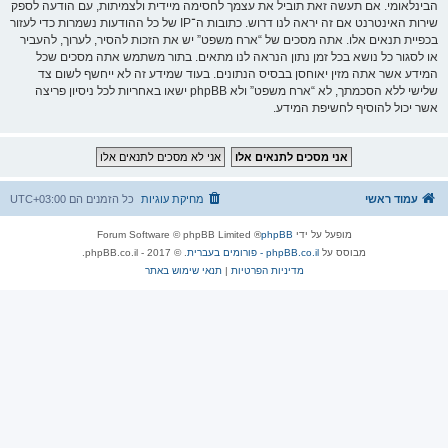
הבינלאומי. אם תעשה זאת תוביל את עצמך לחסימה מיידית ולצמיתות, עם הודעה לספק
שירות האינטרנט אם זה יראה לנו דרוש. כתובות ה־IP של כל ההודעות נשמרות כדי לעזור
בכפיית תנאים אלו. אתה מסכים של “ארח משפט” יש את הזכות להסיר, לערוך, להעביר
או לסגור כל נושא בכל זמן נתון הנראה לנו מתאים. בתור משתמש אתה מסכים שכל
המידע אשר אתה מזין יאוחסן בבסיס הנתונים. בעוד שמידע זה לא ייחשף לשום צד
שלישי ללא הסכמתך, לא “ארח משפט” ולא phpBB ישאו באחריות לכל ניסיון פריצה
אשר יכול להוסיף לחשיפת המידע.
עמוד ראשי
מחיקת עוגיות
כל הזמנים הם
UTC+03:00
מופעל על ידי
phpBB
® Forum Software © phpBB Limited
מבוסס על
phpBB.co.il - פורומים בעברית
. © 2017 - phpBB.co.il.
מדיניות הפרטיות
|
תנאי שימוש באתר