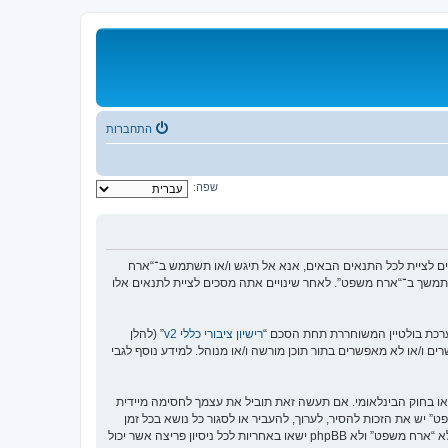
התחברות
שפה:
https://or”), אתה מסכים לציית לתנאים הבאים. אם אינך מסכים לציית לכל התנאים הבאים, אנא אל תיגש ו/או תשתמש ב־“ארח
המתמשך ב־“ארח משפט”. לאחר שינויים אתה מסכים לציית לתנאים אלו
רישיון ציבורי כללי v2
” (להלן
בוצת phpBB אינה אחראית לכל מה שאנו מאפשרים ו/או לא מאפשרים בתור תוכן מורשה ו/או מנוהל. למידע נוסף לגבי
או בחוק הבינלאומי. אם תעשה זאת תוביל את עצמך לחסימה מיידית
נאים אלו. אתה מסכים של “ארח משפט” יש את הזכות להסיר, לערוך, להעביר או לסגור כל נושא בכל זמן
נתון הנראה לנו מתאים. בתור משתמש אתה מסכים שכל המידע אשר אתה מזין יאוחסן בבסיס הנתונים. בעוד שמידע זה לא ייחשף לשום צד שלישי ללא הסכמתך, לא “ארח משפט” ולא phpBB ישאו באחריות לכל ניסיון פריצה אשר יכול