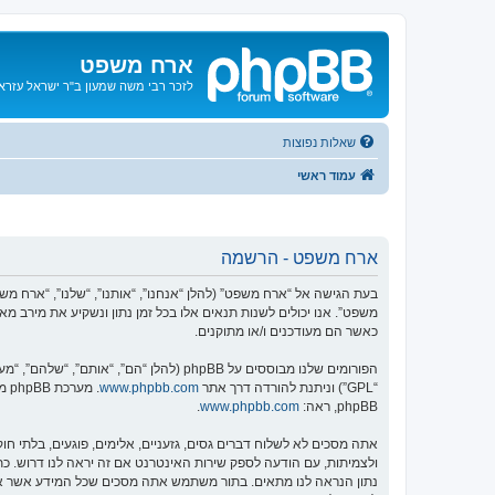
ארח משפט
לזכר רבי משה שמעון ב"ר ישראל עזרא ו
שאלות נפוצות
עמוד ראשי
ארח משפט - הרשמה
משפט”. אנו יכולים לשנות תנאים אלו בכל זמן נתון ונשקיע את מירב 
כאשר הם מעודכנים ו/או מתוקנים.
הפורומים שלנו מבוססים על phpBB (להלן “הם”, “אותם”, “שלהם”, “מערכת phpBB”, “www.phpbb.co.il”, “קבוצת phpBB”, “צוות phpBB הישראלי”) אשר הינה מערכת בולטיין המשוחררת תחת הסכם “
“GPL”) וניתנת להורדה דרך אתר
www.phpbb.com
phpBB, ראה:
www.phpbb.com
.
אתה מסכים לא לשלוח דברים גסים, גזעניים, אלימים, פוגעים, בלתי 