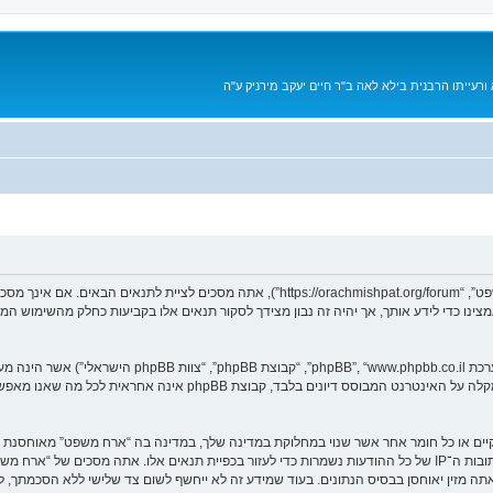
רעייתו הרבנית בילא לאה ב"ר חיים יעקב מירניק ע"ה
בעת הגישה אל “ארח משפט” (להלן “אנחנו”, “אותנו”, “שלנו”, “ארח משפט”, “achmishpat.org/forum
מאמצינו כדי לידע אותך, אך יהיה זה נבון מצידך לסקור תנאים אלו בקביעות כחלק מהשימוש 
. מערכת phpBB מקלה על האינטרנט המבוסס דיונים בלבד, ק
חוקיים או כל חומר אחר אשר שנוי במחלוקת במדינה שלך, במדינה בה “ארח משפט” מאוחסנת 
ולצמיתות, עם הודעה לספק שירות האינטרנט אם זה יראה לנו דרוש. כתובות ה־IP של כל ההודעות נשמרות כדי לעזור בכפיית ת