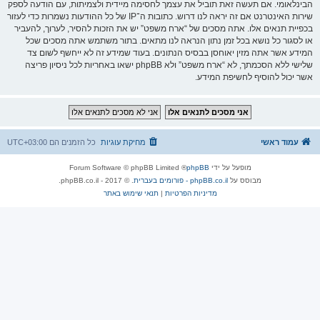
הבינלאומי. אם תעשה זאת תוביל את עצמך לחסימה מיידית ולצמיתות, עם הודעה לספק
שירות האינטרנט אם זה יראה לנו דרוש. כתובות ה־IP של כל ההודעות נשמרות כדי לעזור
בכפיית תנאים אלו. אתה מסכים של “ארח משפט” יש את הזכות להסיר, לערוך, להעביר
או לסגור כל נושא בכל זמן נתון הנראה לנו מתאים. בתור משתמש אתה מסכים שכל
המידע אשר אתה מזין יאוחסן בבסיס הנתונים. בעוד שמידע זה לא ייחשף לשום צד
שלישי ללא הסכמתך, לא “ארח משפט” ולא phpBB ישאו באחריות לכל ניסיון פריצה
אשר יכול להוסיף לחשיפת המידע.
עמוד ראשי
מחיקת עוגיות
כל הזמנים הם
UTC+03:00
מופעל על ידי
phpBB
® Forum Software © phpBB Limited
מבוסס על
phpBB.co.il - פורומים בעברית
. © 2017 - phpBB.co.il.
מדיניות הפרטיות
|
תנאי שימוש באתר