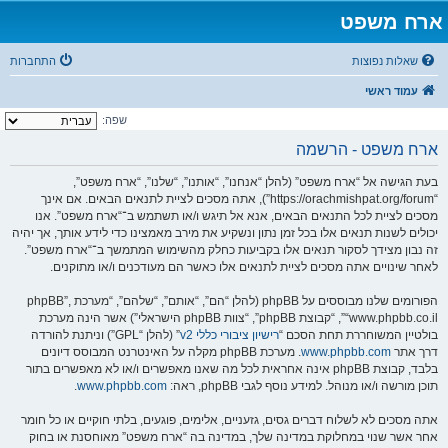
ארח משפט
שאלות נפוצות
התחברות
עמוד ראשי
שפה:
ארח משפט - הרשמה
בעת הגישה אל “ארח משפט” (להלן “אנחנו”, “אותנו”, “שלנו”, “ארח משפט”,
“https://orachmishpat.org/forum”), אתה מסכים לציית לתנאים הבאים. אם אינך
מסכים לציית לכל התנאים הבאים, אנא אל תיגש ו/או תשתמש ב־“ארח משפט”. אנו
יכולים לשנות תנאים אלו בכל זמן נתון ונשקיע את מירב מאמצינו כדי לידע אותך, אך יהיה
זה נבון מצידך לסקור תנאים אלו בקביעות כחלק מהשימוש המתמשך ב־“ארח משפט”.
לאחר שינויים אתה מסכים לציית לתנאים אלו כאשר הם מעודכנים ו/או מתוקנים.
הפורומים שלנו מבוססים על phpBB (להלן “הם”, “אותם”, “שלהם”, “מערכת phpBB”,
“www.phpbb.co.il”, “קבוצת phpBB”, “צוות phpBB הישראלי”) אשר הינה מערכת
בולטיין המשוחררת תחת הסכם “
רישיון ציבורי כללי v2
” (להלן “GPL”) וניתנת להורדה
דרך אתר
www.phpbb.com
. מערכת phpBB מקלה על האינטרנט המבוסס דיונים
בלבד, קבוצת phpBB אינה אחראית לכל מה שאנו מאפשרים ו/או לא מאפשרים בתור
תוכן מורשה ו/או מנוהל. למידע נוסף לגבי phpBB, ראה:
www.phpbb.com
.
אתה מסכים לא לשלוח דברים גסים, גזעניים, אלימים, פוגעים, בלתי חוקיים או כל חומר
אחר אשר שנוי במחלוקת במדינה שלך, במדינה בה “ארח משפט” מאוחסנת או בחוק