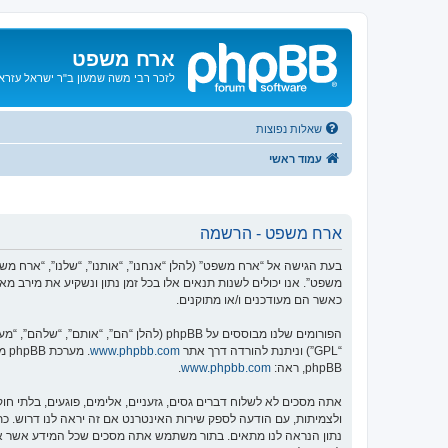
ארח משפט
לזכר רבי משה שמעון ב"ר ישראל עזרא ו
שאלות נפוצות
עמוד ראשי
ארח משפט - הרשמה
משפט”. אנו יכולים לשנות תנאים אלו בכל זמן נתון ונשקיע את מירב 
כאשר הם מעודכנים ו/או מתוקנים.
הפורומים שלנו מבוססים על phpBB (להלן “הם”, “אותם”, “שלהם”, “מערכת phpBB”, “www.phpbb.co.il”, “קבוצת phpBB”, “צוות phpBB הישראלי”) אשר הינה מערכת בולטיין המשוחררת תחת הסכם “
“GPL”) וניתנת להורדה דרך אתר
www.phpbb.com
phpBB, ראה:
www.phpbb.com
.
אתה מסכים לא לשלוח דברים גסים, גזעניים, אלימים, פוגעים, בלתי 