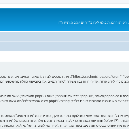
רעייתו הרבנית בילא לאה ב"ר חיים יעקב מירניק ע"ה
בעת הגישה אל “ארח משפט” (להלן “אנחנו”, “אותנו”, “שלנו”, “ארח משפט”, “achmishpat.org/forum
מאמצינו כדי לידע אותך, אך יהיה זה נבון מצידך לסקור תנאים אלו בקביעות כחלק מהשימוש 
. מערכת phpBB מקלה על האינטרנט המבוסס דיונים בלבד, ק
חוקיים או כל חומר אחר אשר שנוי במחלוקת במדינה שלך, במדינה בה “ארח משפט” מאוחסנת 
ולצמיתות, עם הודעה לספק שירות האינטרנט אם זה יראה לנו דרוש. כתובות ה־IP של כל ההודעות נשמרות כדי לעזור בכפיית ת