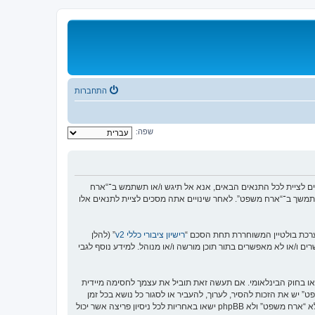
התחברות
שפה:
https://or”), אתה מסכים לציית לתנאים הבאים. אם אינך מסכים לציית לכל התנאים הבאים, אנא אל תיגש ו/או תשתמש ב־“ארח
המתמשך ב־“ארח משפט”. לאחר שינויים אתה מסכים לציית לתנאים אלו
רישיון ציבורי כללי v2
” (להלן
בוצת phpBB אינה אחראית לכל מה שאנו מאפשרים ו/או לא מאפשרים בתור תוכן מורשה ו/או מנוהל. למידע נוסף לגבי
או בחוק הבינלאומי. אם תעשה זאת תוביל את עצמך לחסימה מיידית
נאים אלו. אתה מסכים של “ארח משפט” יש את הזכות להסיר, לערוך, להעביר או לסגור כל נושא בכל זמן
נתון הנראה לנו מתאים. בתור משתמש אתה מסכים שכל המידע אשר אתה מזין יאוחסן בבסיס הנתונים. בעוד שמידע זה לא ייחשף לשום צד שלישי ללא הסכמתך, לא “ארח משפט” ולא phpBB ישאו באחריות לכל ניסיון פריצה אשר יכול