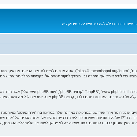
רעייתו הרבנית בילא לאה ב"ר חיים יעקב מירניק ע"ה
בעת הגישה אל “ארח משפט” (להלן “אנחנו”, “אותנו”, “שלנו”, “ארח משפט”, “achmishpat.org/forum
מאמצינו כדי לידע אותך, אך יהיה זה נבון מצידך לסקור תנאים אלו בקביעות כחלק מהשימוש 
. מערכת phpBB מקלה על האינטרנט המבוסס דיונים בלבד, ק
חוקיים או כל חומר אחר אשר שנוי במחלוקת במדינה שלך, במדינה בה “ארח משפט” מאוחסנת 
ולצמיתות, עם הודעה לספק שירות האינטרנט אם זה יראה לנו דרוש. כתובות ה־IP של כל ההודעות נשמרות כדי לעזור בכפיית ת