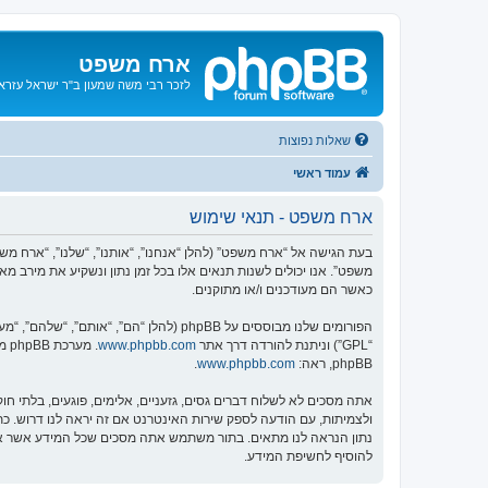
ארח משפט
לזכר רבי משה שמעון ב"ר ישראל עזרא ו
שאלות נפוצות
עמוד ראשי
ארח משפט - תנאי שימוש
משפט”. אנו יכולים לשנות תנאים אלו בכל זמן נתון ונשקיע את מירב 
כאשר הם מעודכנים ו/או מתוקנים.
הפורומים שלנו מבוססים על phpBB (להלן “הם”, “אותם”, “שלהם”, “מערכת phpBB”, “www.phpbb.co.il”, “קבוצת phpBB”, “צוות phpBB הישראלי”) אשר הינה מערכת בולטיין המשוחררת תחת הסכם “
“GPL”) וניתנת להורדה דרך אתר
www.phpbb.com
phpBB, ראה:
www.phpbb.com
.
אתה מסכים לא לשלוח דברים גסים, גזעניים, אלימים, פוגעים, בלתי 
להוסיף לחשיפת המידע.