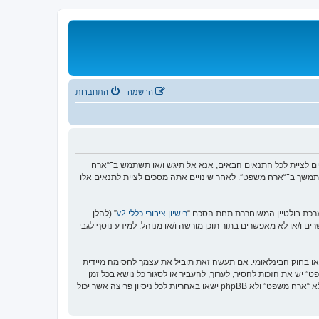
הרשמה
התחברות
https://or”), אתה מסכים לציית לתנאים הבאים. אם אינך מסכים לציית לכל התנאים הבאים, אנא אל תיגש ו/או תשתמש ב־“ארח
המתמשך ב־“ארח משפט”. לאחר שינויים אתה מסכים לציית לתנאים אלו
רישיון ציבורי כללי v2
” (להלן
בוצת phpBB אינה אחראית לכל מה שאנו מאפשרים ו/או לא מאפשרים בתור תוכן מורשה ו/או מנוהל. למידע נוסף לגבי
או בחוק הבינלאומי. אם תעשה זאת תוביל את עצמך לחסימה מיידית
נאים אלו. אתה מסכים של “ארח משפט” יש את הזכות להסיר, לערוך, להעביר או לסגור כל נושא בכל זמן
נתון הנראה לנו מתאים. בתור משתמש אתה מסכים שכל המידע אשר אתה מזין יאוחסן בבסיס הנתונים. בעוד שמידע זה לא ייחשף לשום צד שלישי ללא הסכמתך, לא “ארח משפט” ולא phpBB ישאו באחריות לכל ניסיון פריצה אשר יכול