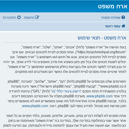
ארח משפט
שאלות נפוצות
הרשמה
התחברות
עמוד ראשי
ארח משפט - תנאי שימוש
בעת הגישה אל “ארח משפט” (להלן “אנחנו”, “אותנו”, “שלנו”, “ארח משפט”,
“https://orachmishpat.org/forum”), אתה מסכים לציית לתנאים הבאים. אם אינך
מסכים לציית לכל התנאים הבאים, אנא אל תיגש ו/או תשתמש ב־“ארח משפט”. אנו
יכולים לשנות תנאים אלו בכל זמן נתון ונשקיע את מירב מאמצינו כדי לידע אותך, אך יהיה
זה נבון מצידך לסקור תנאים אלו בקביעות כחלק מהשימוש המתמשך ב־“ארח משפט”.
לאחר שינויים אתה מסכים לציית לתנאים אלו כאשר הם מעודכנים ו/או מתוקנים.
הפורומים שלנו מבוססים על phpBB (להלן “הם”, “אותם”, “שלהם”, “מערכת phpBB”,
“www.phpbb.co.il”, “קבוצת phpBB”, “צוות phpBB הישראלי”) אשר הינה מערכת
בולטיין המשוחררת תחת הסכם “
רישיון ציבורי כללי v2
” (להלן “GPL”) וניתנת להורדה
דרך אתר
www.phpbb.com
. מערכת phpBB מקלה על האינטרנט המבוסס דיונים
בלבד, קבוצת phpBB אינה אחראית לכל מה שאנו מאפשרים ו/או לא מאפשרים בתור
תוכן מורשה ו/או מנוהל. למידע נוסף לגבי phpBB, ראה:
www.phpbb.com
.
אתה מסכים לא לשלוח דברים גסים, גזעניים, אלימים, פוגעים, בלתי חוקיים או כל חומר
אחר אשר שנוי במחלוקת במדינה שלך, במדינה בה “ארח משפט” מאוחסנת או בחוק
הבינלאומי. אם תעשה זאת תוביל את עצמך לחסימה מיידית ולצמיתות, עם הודעה לספק