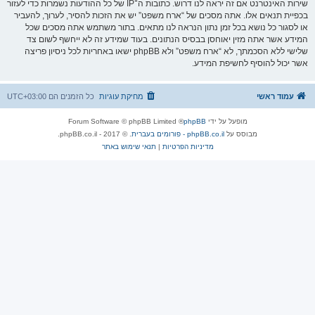
שירות האינטרנט אם זה יראה לנו דרוש. כתובות ה־IP של כל ההודעות נשמרות כדי לעזור
בכפיית תנאים אלו. אתה מסכים של “ארח משפט” יש את הזכות להסיר, לערוך, להעביר
או לסגור כל נושא בכל זמן נתון הנראה לנו מתאים. בתור משתמש אתה מסכים שכל
המידע אשר אתה מזין יאוחסן בבסיס הנתונים. בעוד שמידע זה לא ייחשף לשום צד
שלישי ללא הסכמתך, לא “ארח משפט” ולא phpBB ישאו באחריות לכל ניסיון פריצה
אשר יכול להוסיף לחשיפת המידע.
עמוד ראשי
מחיקת עוגיות
כל הזמנים הם
UTC+03:00
מופעל על ידי
phpBB
® Forum Software © phpBB Limited
מבוסס על
phpBB.co.il - פורומים בעברית
. © 2017 - phpBB.co.il.
מדיניות הפרטיות
|
תנאי שימוש באתר