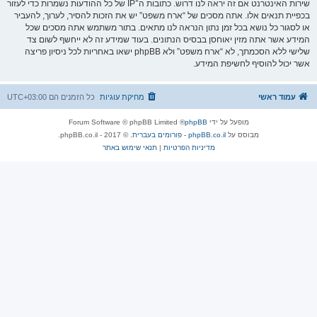
שירות האינטרנט אם זה יראה לנו דרוש. כתובות ה־IP של כל ההודעות נשמרות כדי לעזור
בכפיית תנאים אלו. אתה מסכים של “ארח משפט” יש את הזכות להסיר, לערוך, להעביר
או לסגור כל נושא בכל זמן נתון הנראה לנו מתאים. בתור משתמש אתה מסכים שכל
המידע אשר אתה מזין יאוחסן בבסיס הנתונים. בעוד שמידע זה לא ייחשף לשום צד
שלישי ללא הסכמתך, לא “ארח משפט” ולא phpBB ישאו באחריות לכל ניסיון פריצה
אשר יכול להוסיף לחשיפת המידע.
עמוד ראשי
מחיקת עוגיות
כל הזמנים הם
UTC+03:00
מופעל על ידי
phpBB
® Forum Software © phpBB Limited
מבוסס על
phpBB.co.il - פורומים בעברית
. © 2017 - phpBB.co.il.
מדיניות הפרטיות
|
תנאי שימוש באתר