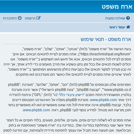
ארח משפט
שאלות נפוצות
הרשמה
התחברות
עמוד ראשי
ארח משפט - תנאי שימוש
בעת הגישה אל “ארח משפט” (להלן “אנחנו”, “אותנו”, “שלנו”, “ארח משפט”,
“https://orachmishpat.org/forum”), אתה מסכים לציית לתנאים הבאים. אם אינך
מסכים לציית לכל התנאים הבאים, אנא אל תיגש ו/או תשתמש ב־“ארח משפט”. אנו
יכולים לשנות תנאים אלו בכל זמן נתון ונשקיע את מירב מאמצינו כדי לידע אותך, אך יהיה
זה נבון מצידך לסקור תנאים אלו בקביעות כחלק מהשימוש המתמשך ב־“ארח משפט”.
לאחר שינויים אתה מסכים לציית לתנאים אלו כאשר הם מעודכנים ו/או מתוקנים.
הפורומים שלנו מבוססים על phpBB (להלן “הם”, “אותם”, “שלהם”, “מערכת phpBB”,
“www.phpbb.co.il”, “קבוצת phpBB”, “צוות phpBB הישראלי”) אשר הינה מערכת
בולטיין המשוחררת תחת הסכם “
רישיון ציבורי כללי v2
” (להלן “GPL”) וניתנת להורדה
דרך אתר
www.phpbb.com
. מערכת phpBB מקלה על האינטרנט המבוסס דיונים
בלבד, קבוצת phpBB אינה אחראית לכל מה שאנו מאפשרים ו/או לא מאפשרים בתור
תוכן מורשה ו/או מנוהל. למידע נוסף לגבי phpBB, ראה:
www.phpbb.com
.
אתה מסכים לא לשלוח דברים גסים, גזעניים, אלימים, פוגעים, בלתי חוקיים או כל חומר
אחר אשר שנוי במחלוקת במדינה שלך, במדינה בה “ארח משפט” מאוחסנת או בחוק
הבינלאומי. אם תעשה זאת תוביל את עצמך לחסימה מיידית ולצמיתות, עם הודעה לספק