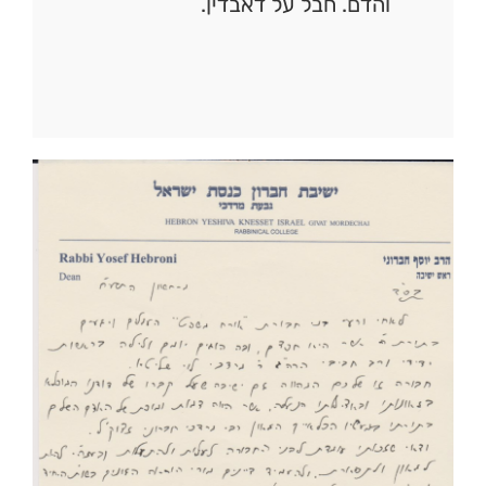
והדם. חבל על דאבדין.