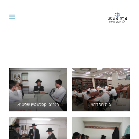
לג
תוכן
בית המדרש
הגר"ב וקסלשטיין שליט"א